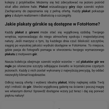
kolejny z przykładów. Możemy się też zdecydować na jezioro pośród
skał albo zielone hale.
Plakat
wizualizujący
góry
daje szeroki wybór.
Zachęcamy do zapoznania się z pełną ofertą. Każdy
plakat
pokazuje
góry
z dużym realizmem i dbałością o szczegóły.
Jakie plakaty górskie są dostępne w FotoHome?
Każdy
plakat z górami
może stać się wyjątkową ozdobą Twojego
wnętrza, wprowadzając do niego atmosferę spokoju i majestatycznej
natury. Jeśli marzysz o tym, by każdego dnia czuć bliskość szczytów,
sięgnij po wysokiej jakości wydruki dostępne w FotoHome. To miejsce,
gdzie pasja do fotografii pomaga w stworzeniu twojego wymarzonego
plakatu
z motywem
gór
.
Nasza kolekcja obejmuje szeroki wybór wzorów – od
plakatów gór we
mgle
po słoneczne szczyty odbijające światło w krystalicznie czystych
jeziorach. Każdy z nich został wykonany z najwyższą precyzją, by oddać
niezwykły klimat krajobrazów.
Odkryj naszą ofertę i wybierz idealny
plakat
, który najlepiej odda Twój
styl i miłość do
gór
. Stwórz wyjątkową galerię na ścianie i poczuj magię
we własnym domu! Sprawdź dostępne wzory już teraz i daj się porwać
pięknu natury!