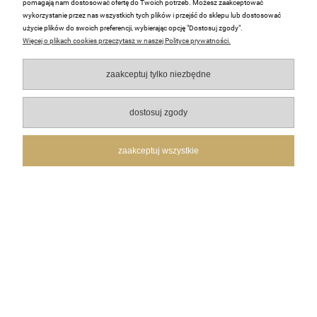
pomagają nam dostosować ofertę do Twoich potrzeb. Możesz zaakceptować
wykorzystanie przez nas wszystkich tych plików i przejść do sklepu lub dostosować
Małgorzata
zweryfikowano
użycie plików do swoich preferencji, wybierając opcję "Dostosuj zgody".
5
Więcej o plikach cookies przeczytasz w naszej Polityce prywatności.
🚀👍️Przesyłka bardzo sprawna. Wszystkie oczekiwania
zostały spełnione na wysokim poziomie.
zaakceptuj tylko niezbędne
w tym tygodniu
0
0
dostosuj zgody
zaakceptuj wszystkie
podgląd