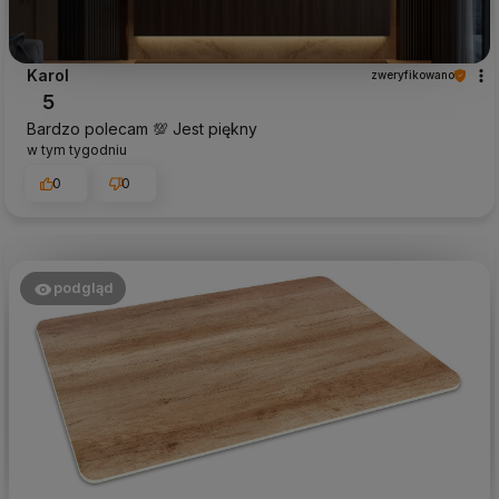
Karol
zweryfikowano
5
Bardzo polecam 💯 Jest piękny
w tym tygodniu
0
0
podgląd