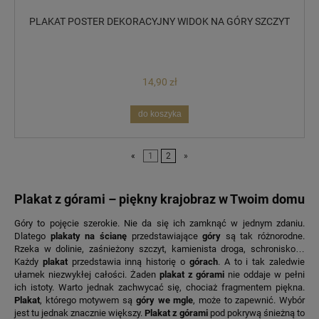
PLAKAT POSTER DEKORACYJNY WIDOK NA GÓRY SZCZYT
14,90 zł
do koszyka
«
1
2
»
Plakat z górami – piękny krajobraz w Twoim domu
Góry to pojęcie szerokie. Nie da się ich zamknąć w jednym zdaniu.
Dlatego
plakaty na ścianę
przedstawiające
góry
są tak różnorodne.
Rzeka w dolinie, zaśnieżony szczyt, kamienista droga, schronisko…
Każdy
plakat
przedstawia inną historię o
górach
. A to i tak zaledwie
ułamek niezwykłej całości. Żaden
plakat z górami
nie oddaje w pełni
ich istoty. Warto jednak zachwycać się, chociaż fragmentem piękna.
Plakat
, którego motywem są
góry we mgle
, może to zapewnić. Wybór
jest tu jednak znacznie większy.
Plakat z górami
pod pokrywą śnieżną to