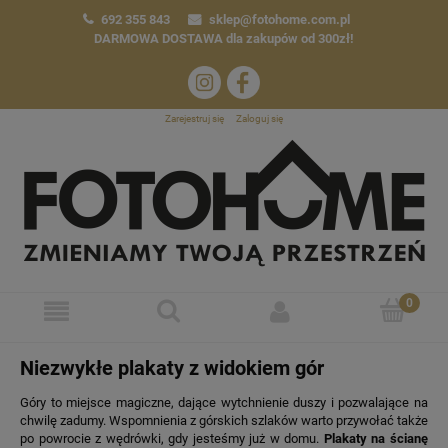
692 355 843
sklep@fotohome.com.pl
DARMOWA DOSTAWA
dla zakupów od 300zł!
Zarejestruj się
Zaloguj się
Niezwykłe plakaty z widokiem gór
Góry to miejsce magiczne, dające wytchnienie duszy i pozwalające na
chwilę zadumy. Wspomnienia z górskich szlaków warto przywołać także
po powrocie z wędrówki, gdy jesteśmy już w domu.
Plakaty na ścianę