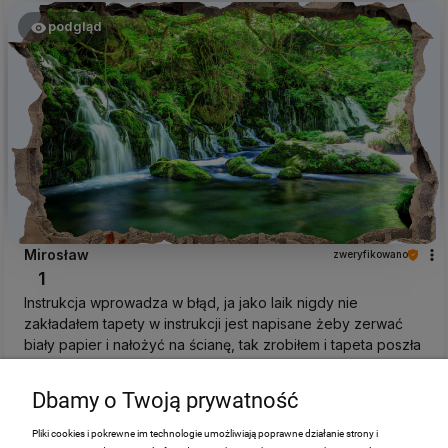
podgląd
Mirosław
zweryfikowano
1
Instrukcja wprowadza w błąd, ja jako laik nigdy nie
zakładałem tapety w instrukcji jest napisane żeby zerwać
biały papier i nałożyć na ścianę, tak zrobiłem i tapeta poszła
do śmieci a nie na ścianę, ,
w tym tygodniu
Dbamy o Twoją prywatność
0
0
Pliki cookies i pokrewne im technologie umożliwiają poprawne działanie strony i