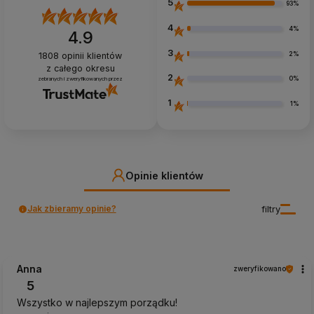
5
93%
4
4%
4.9
3
2%
1808
opinii klientów
z całego okresu
2
0%
zebranych i zweryfikowanych przez
1
1%
Opinie klientów
Jak zbieramy opinie?
filtry
Anna
zweryfikowano
5
Wszystko w najlepszym porządku!