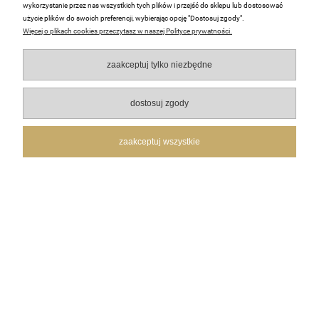
wykorzystanie przez nas wszystkich tych plików i przejść do sklepu lub dostosować
Małgorzata
zweryfikowano
użycie plików do swoich preferencji, wybierając opcję "Dostosuj zgody".
5
Więcej o plikach cookies przeczytasz w naszej Polityce prywatności.
🚀👍️Przesyłka bardzo sprawna. Wszystkie oczekiwania
zostały spełnione na wysokim poziomie.
zaakceptuj tylko niezbędne
w tym miesiącu
0
0
dostosuj zgody
zaakceptuj wszystkie
podgląd