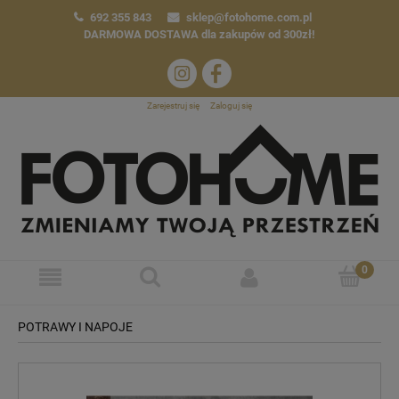
692 355 843
sklep@fotohome.com.pl
DARMOWA DOSTAWA
dla zakupów od 300zł!
Zarejestruj się
Zaloguj się
POTRAWY I NAPOJE