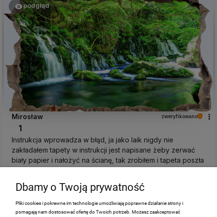
podgląd
Mirosław
zweryfikowano
1
Instrukcja wprowadza w błąd, ja jako laik nigdy nie
zakładałem tapety w instrukcji jest napisane żeby zerwać
biały papier i nałożyć na ścianę, tak zrobiłem i tapeta poszła
do śmieci a nie na ścianę, ,
w tym tygodniu
Dbamy o Twoją prywatność
0
0
Pliki cookies i pokrewne im technologie umożliwiają poprawne działanie strony i
pomagają nam dostosować ofertę do Twoich potrzeb. Możesz zaakceptować