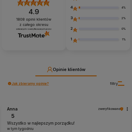
4
4%
4.9
3
2%
1808
opinii klientów
z całego okresu
2
0%
zebranych i zweryfikowanych przez
1
1%
Opinie klientów
Jak zbieramy opinie?
filtry
Anna
zweryfikowano
5
Wszystko w najlepszym porządku!
w tym tygodniu