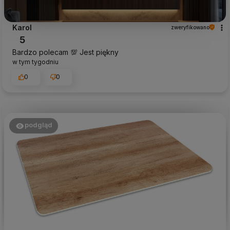
Karol
zweryfikowano
5
Bardzo polecam 💯 Jest piękny
w tym tygodniu
0
0
podgląd