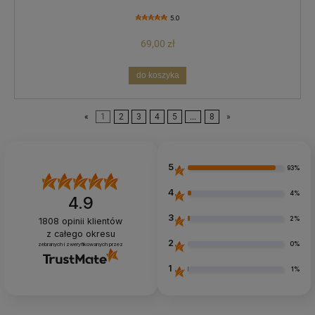
5.0
69,00 zł
do koszyka
«
1
2
3
4
5
...
8
»
5
93%
4
4%
4.9
3
2%
1808
opinii klientów
z całego okresu
2
0%
zebranych i zweryfikowanych przez
1
1%