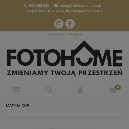
692 355 843
sklep@fotohome.com.pl
DARMOWA DOSTAWA
dla zakupów od 300zł!
Zarejestruj się
Zaloguj się
MATY MICKE