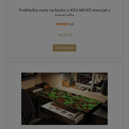
Podkładka mata na biurko z IKEA MICKE steve jak z
minecrafta
5.0
94,90 zł
do koszyka