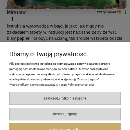
Mirosław
zweryfikowano
1
Instrukcja wprowadza w błąd, ja jako laik nigdy nie
zakładałem tapety w instrukcji jest napisane żeby zerwać
biały papier i nałożyć na ścianę, tak zrobiłem i tapeta poszła
do śmieci a nie na ścianę, ,
w tym tygodniu
Dbamy o Twoją prywatność
0
0
Pliki cookies i pokrewne im technologie umożliwiają poprawne działanie strony i
pomagają nam dostosować ofertę do Twoich potrzeb. Możesz zaakceptować
wykorzystanie przez nas wszystkich tych plików i przejść do sklepu lub dostosować
Małgorzata
zweryfikowano
użycie plików do swoich preferencji, wybierając opcję "Dostosuj zgody".
5
Więcej o plikach cookies przeczytasz w naszej Polityce prywatności.
🚀👍️Przesyłka bardzo sprawna. Wszystkie oczekiwania
zostały spełnione na wysokim poziomie.
zaakceptuj tylko niezbędne
w tym miesiącu
0
0
dostosuj zgody
zaakceptuj wszystkie