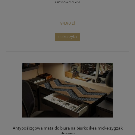
HEKSAGONY
94,90 zł
do koszyka
Antypoślizgowa mata do biura na biurko ikea micke zygzak
drewno