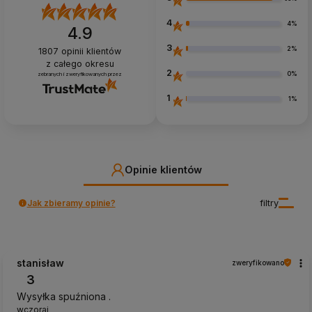
4
4%
4.9
3
2%
1807
opinii klientów
z całego okresu
2
0%
zebranych i zweryfikowanych przez
1
1%
Opinie klientów
Jak zbieramy opinie?
filtry
stanisław
zweryfikowano
3
Wysyłka spuźniona .
wczoraj