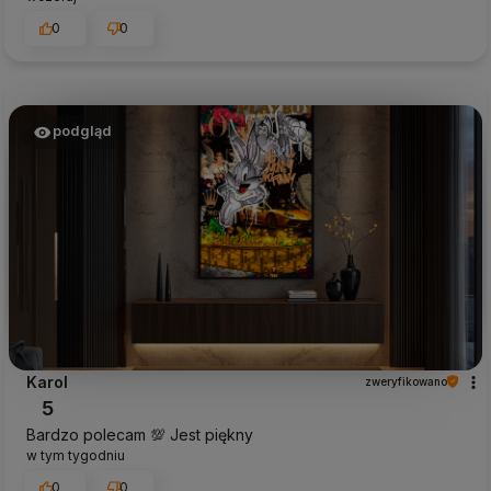
0
0
podgląd
Karol
zweryfikowano
5
Bardzo polecam 💯 Jest piękny
w tym tygodniu
0
0