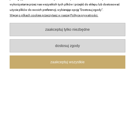
wykorzystanie przez nas wszystkich tych plików i przejść do sklepu lub dostosować
użycie plików do swoich preferencji, wybierając opcję "Dostosuj zgody".
Więcej o plikach cookies przeczytasz w naszej Polityce prywatności.
podgląd
zaakceptuj tylko niezbędne
dostosuj zgody
zaakceptuj wszystkie
Agnieszka
zweryfikowano
5
Ocena klienta:
Doskonale
w tym tygodniu
0
0