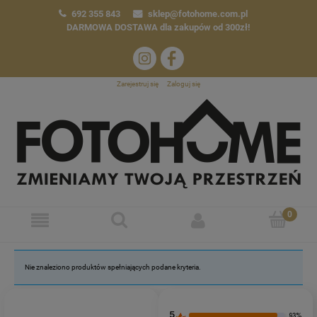
692 355 843
sklep@fotohome.com.pl
DARMOWA DOSTAWA
dla zakupów od 300zł!
Zarejestruj się
Zaloguj się
Nie znaleziono produktów spełniających podane kryteria.
5
93%