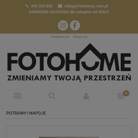
692 355 843
sklep@fotohome.com.pl
DARMOWA DOSTAWA
dla zakupów od 300zł!
Zarejestruj się
Zaloguj się
POTRAWY I NAPOJE