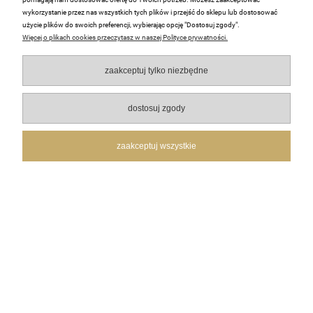
wykorzystanie przez nas wszystkich tych plików i przejść do sklepu lub dostosować
użycie plików do swoich preferencji, wybierając opcję "Dostosuj zgody".
Więcej o plikach cookies przeczytasz w naszej Polityce prywatności.
podgląd
zaakceptuj tylko niezbędne
dostosuj zgody
zaakceptuj wszystkie
Agnieszka
zweryfikowano
5
Ocena klienta:
Doskonale
w tym tygodniu
0
0