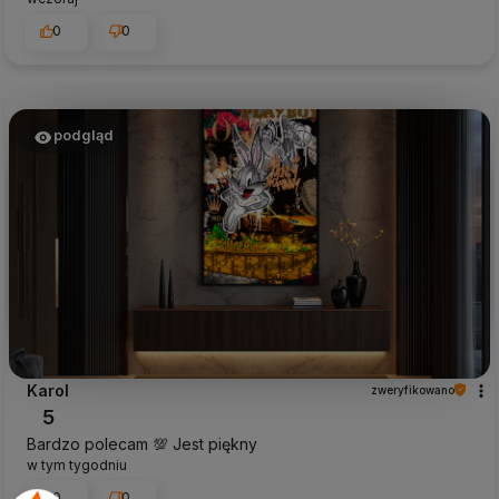
0
0
podgląd
Karol
zweryfikowano
5
Bardzo polecam 💯 Jest piękny
w tym tygodniu
0
0