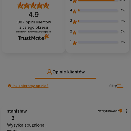
93%
4
4%
4.9
3
2%
1807
opinii klientów
z całego okresu
2
0%
zebranych i zweryfikowanych przez
1
1%
Opinie klientów
Jak zbieramy opinie?
filtry
stanisław
zweryfikowano
3
Wysyłka spuźniona .
wczoraj