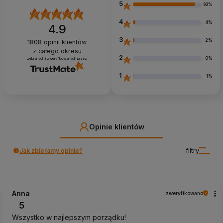
5
93%
4
4%
4.9
3
2%
1808
opinii klientów
z całego okresu
2
0%
zebranych i zweryfikowanych przez
1
1%
Opinie klientów
Jak zbieramy opinie?
filtry
Anna
zweryfikowano
5
Wszystko w najlepszym porządku!