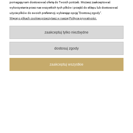
pomagają nam dostosować ofertę do Twoich potrzeb. Możesz zaakceptować
wykorzystanie przez nas wszystkich tych plików i przejść do sklepu lub dostosować
Małgorzata
zweryfikowano
użycie plików do swoich preferencji, wybierając opcję "Dostosuj zgody".
5
Więcej o plikach cookies przeczytasz w naszej Polityce prywatności.
🚀👍️Przesyłka bardzo sprawna. Wszystkie oczekiwania
zostały spełnione na wysokim poziomie.
zaakceptuj tylko niezbędne
w tym miesiącu
0
0
dostosuj zgody
zaakceptuj wszystkie
podgląd