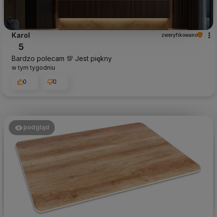
Karol
zweryfikowano
5
Bardzo polecam 💯 Jest piękny
w tym tygodniu
0
0
podgląd