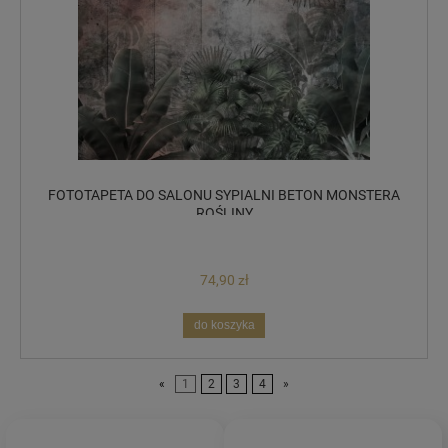
FOTOTAPETA DO SALONU SYPIALNI BETON MONSTERA
ROŚLINY
74,90 zł
do koszyka
«
1
2
3
4
»