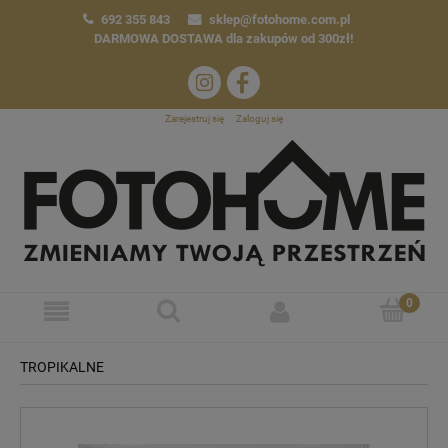
692 355 843
sklep@fotohome.com.pl
DARMOWA DOSTAWA
dla zakupów od 300zł!
Zarejestruj się
Zaloguj się
TROPIKALNE