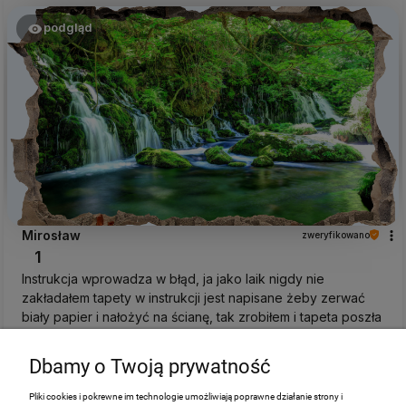
podgląd
Mirosław
zweryfikowano
1
Instrukcja wprowadza w błąd, ja jako laik nigdy nie
zakładałem tapety w instrukcji jest napisane żeby zerwać
biały papier i nałożyć na ścianę, tak zrobiłem i tapeta poszła
do śmieci a nie na ścianę, ,
w tym tygodniu
Dbamy o Twoją prywatność
0
0
Pliki cookies i pokrewne im technologie umożliwiają poprawne działanie strony i