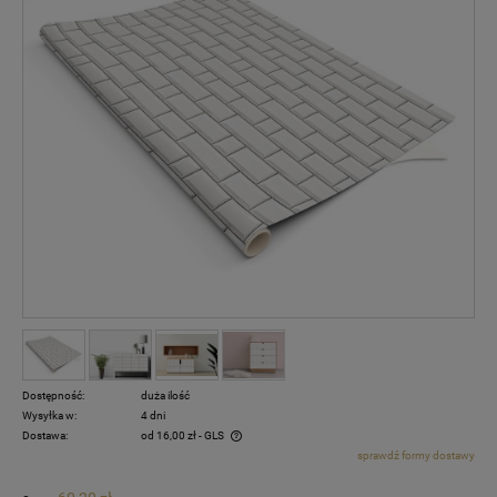
Dostępność:
duża ilość
Wysyłka w:
4 dni
Dostawa:
od 16,00 zł
- GLS
sprawdź formy dostawy
Cena nie zawiera ewentualnych kosztów płatności