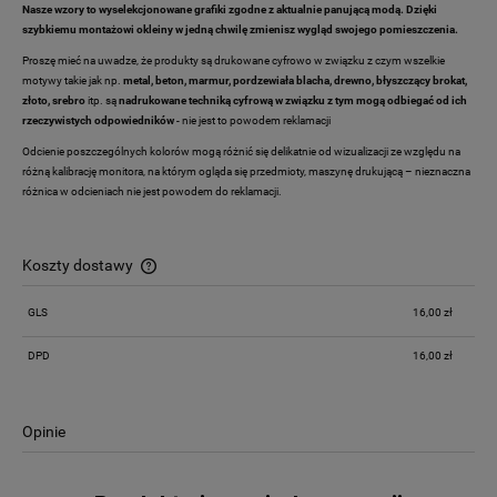
Nasze wzory to wyselekcjonowane grafiki zgodne z aktualnie panującą modą. Dzięki
szybkiemu montażowi okleiny w jedną chwilę zmienisz wygląd swojego pomieszczenia.
Proszę mieć na uwadze, że produkty są drukowane cyfrowo w związku z czym wszelkie
motywy takie jak np.
metal, beton, marmur, pordzewiała blacha, drewno,
błyszczący brokat,
złoto, srebro
itp. są
nadrukowane techniką cyfrową w związku z tym mogą odbiegać od ich
rzeczywistych odpowiedników
- nie jest to powodem reklamacji
Odcienie poszczególnych kolorów mogą różnić się delikatnie od wizualizacji ze względu na
różną kalibrację monitora, na którym ogląda się przedmioty, maszynę drukującą – nieznaczna
różnica w odcieniach nie jest powodem do reklamacji.
Koszty dostawy
Cena nie zawiera ewentualnych kosztów płatności
GLS
16,00 zł
DPD
16,00 zł
Opinie