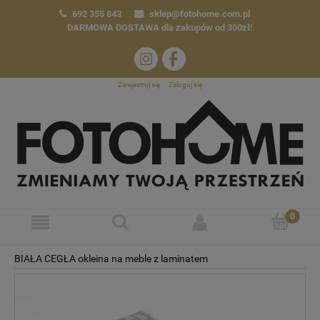
692 355 843
sklep@fotohome.com.pl
DARMOWA DOSTAWA
dla zakupów od 300zł!
Zarejestruj się
Zaloguj się
BIAŁA CEGŁA okleina na meble z laminatem