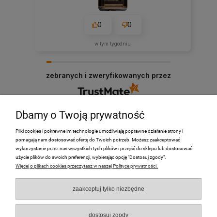
0
0
w tym tygodniu
zebranych i zweryfikowanych przez
Dbamy o Twoją prywatność
Pliki cookies i pokrewne im technologie umożliwiają poprawne działanie strony i
pomagają nam dostosować ofertę do Twoich potrzeb. Możesz zaakceptować
PRODUKTY
wykorzystanie przez nas wszystkich tych plików i przejść do sklepu lub dostosować
użycie plików do swoich preferencji, wybierając opcję "Dostosuj zgody".
Więcej o plikach cookies przeczytasz w naszej Polityce prywatności.
Moje Konto
zaakceptuj tylko niezbędne
Płatności i dostawa
O nas
dostosuj zgody