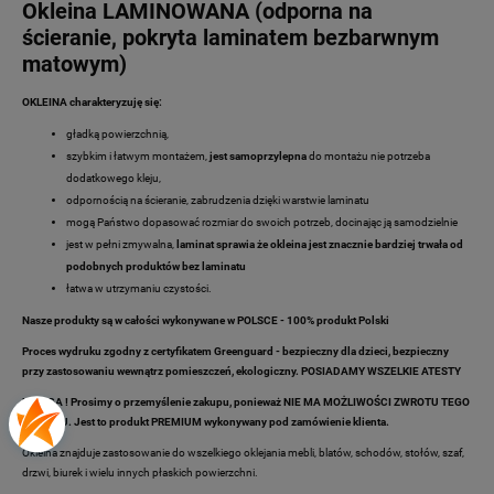
Okleina LAMINOWANA (odporna na
ścieranie, pokryta laminatem bezbarwnym
matowym)
OKLEINA charakteryzuję się:
gładką powierzchnią,
szybkim i łatwym montażem,
jest samoprzylepna
do montażu nie potrzeba
dodatkowego kleju,
odpornością na ścieranie, zabrudzenia dzięki warstwie laminatu
mogą Państwo dopasować rozmiar do swoich potrzeb, docinając ją samodzielnie
jest w pełni zmywalna,
laminat sprawia że okleina jest znacznie bardziej trwała od
podobnych produktów bez laminatu
łatwa w utrzymaniu czystości.
Nasze produkty są w całości wykonywane w POLSCE - 100% produkt Polski
Proces wydruku zgodny z certyfikatem Greenguard - bezpieczny dla dzieci, bezpieczny
przy zastosowaniu wewnątrz pomieszczeń, ekologiczny. POSIADAMY WSZELKIE ATESTY
UWAGA ! Prosimy o przemyślenie zakupu, ponieważ NIE MA MOŻLIWOŚCI ZWROTU TEGO
TOWARU. Jest to produkt PREMIUM wykonywany pod zamówienie klienta.
Okleina znajduje zastosowanie do wszelkiego oklejania mebli, blatów, schodów, stołów, szaf,
drzwi, biurek i wielu innych płaskich powierzchni.