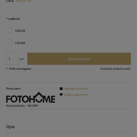
60,20 zł
Cena:
*
wielkość:
100x50
120x60
do koszyka
szt.
*
- Pole wymagane
dodaj do przechowalni
Producent:
zapytaj o produkt
poleć znajomemu
Kod produktu:
OK-090
Opis