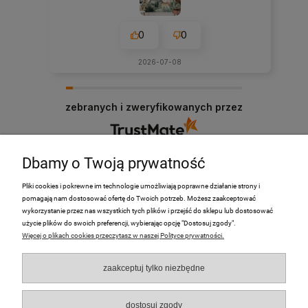
0
0
2026-07-08
zebranych i zweryfikowanych przez
Dbamy o Twoją prywatność
Pliki cookies i pokrewne im technologie umożliwiają poprawne działanie strony i
pomagają nam dostosować ofertę do Twoich potrzeb. Możesz zaakceptować
PRODUKTY
wykorzystanie przez nas wszystkich tych plików i przejść do sklepu lub dostosować
użycie plików do swoich preferencji, wybierając opcję "Dostosuj zgody".
Więcej o plikach cookies przeczytasz w naszej Polityce prywatności.
Moje Konto
zaakceptuj tylko niezbędne
Płatności i dostawa
O nas
dostosuj zgody