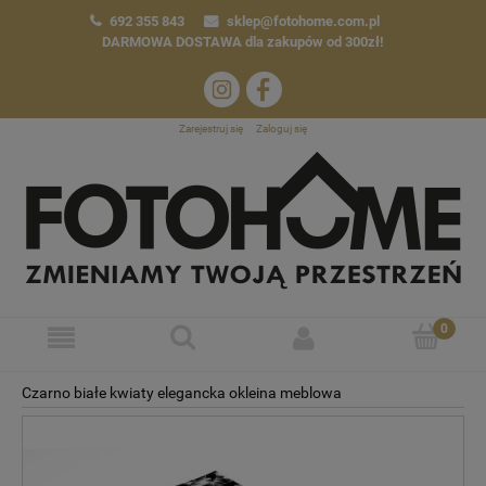
692 355 843
sklep@fotohome.com.pl
DARMOWA DOSTAWA
dla zakupów od 300zł!
Zarejestruj się
Zaloguj się
Czarno białe kwiaty elegancka okleina meblowa