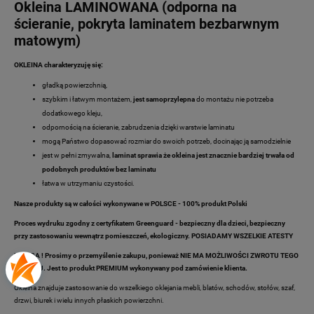
Okleina LAMINOWANA (odporna na
ścieranie, pokryta laminatem bezbarwnym
matowym)
OKLEINA charakteryzuję się:
gładką powierzchnią,
szybkim i łatwym montażem,
jest samoprzylepna
do montażu nie potrzeba
dodatkowego kleju,
odpornością na ścieranie, zabrudzenia dzięki warstwie laminatu
mogą Państwo dopasować rozmiar do swoich potrzeb, docinając ją samodzielnie
jest w pełni zmywalna,
laminat sprawia że okleina jest znacznie bardziej trwała od
podobnych produktów bez laminatu
łatwa w utrzymaniu czystości.
Nasze produkty są w całości wykonywane w POLSCE - 100% produkt Polski
Proces wydruku zgodny z certyfikatem Greenguard - bezpieczny dla dzieci, bezpieczny
przy zastosowaniu wewnątrz pomieszczeń, ekologiczny. POSIADAMY WSZELKIE ATESTY
UWAGA ! Prosimy o przemyślenie zakupu, ponieważ NIE MA MOŻLIWOŚCI ZWROTU TEGO
TOWARU. Jest to produkt PREMIUM wykonywany pod zamówienie klienta.
Okleina znajduje zastosowanie do wszelkiego oklejania mebli, blatów, schodów, stołów, szaf,
drzwi, biurek i wielu innych płaskich powierzchni.