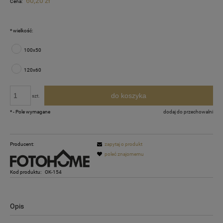
60,20 zł
Cena:
*
wielkość:
100x50
120x60
do koszyka
szt.
*
- Pole wymagane
dodaj do przechowalni
Producent:
zapytaj o produkt
poleć znajomemu
Kod produktu:
OK-154
Opis