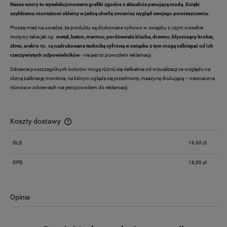
Nasze wzory to wyselekcjonowane grafiki zgodne z aktualnie panującą modą. Dzięki
szybkiemu montażowi okleiny w jedną chwilę zmienisz wygląd swojego pomieszczenia.
Proszę mieć na uwadze, że produkty są drukowane cyfrowo w związku z czym wszelkie
motywy takie jak np.
metal, beton, marmur, pordzewiała blacha, drewno,
błyszczący brokat,
złoto, srebro
itp. są
nadrukowane techniką cyfrową w związku z tym mogą odbiegać od ich
rzeczywistych odpowiedników
- nie jest to powodem reklamacji
Odcienie poszczególnych kolorów mogą różnić się delikatnie od wizualizacji ze względu na
różną kalibrację monitora, na którym ogląda się przedmioty, maszynę drukującą – nieznaczna
różnica w odcieniach nie jest powodem do reklamacji.
Koszty dostawy
Cena nie zawiera ewentualnych kosztów płatności
GLS
16,00 zł
DPD
16,00 zł
Opinie