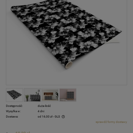
Dostępność:
duża ilość
Wysyłka w:
4 dni
Dostawa:
od 16,00 zł
- GLS
sprawdź formy dostawy
Cena nie zawiera ewentualnych kosztów płatności