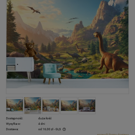
Dostępność:
duża ilość
Wysyłka w:
4 dni
Dostawa:
od 16,00 zł
- GLS
sprawdź formy dostawy