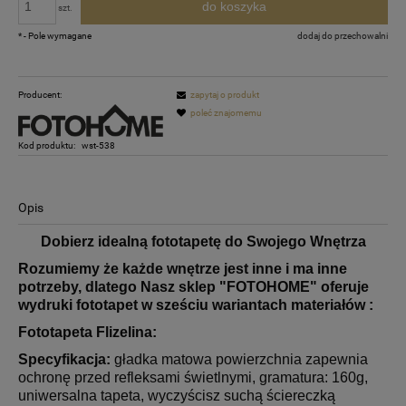
do koszyka
szt.
*
- Pole wymagane
dodaj do przechowalni
Producent:
zapytaj o produkt
poleć znajomemu
Kod produktu:
wst-538
Opis
Dobierz idealną fototapetę do Swojego Wnętrza
Rozumiemy że każde wnętrze jest inne i ma inne
potrzeby, dlatego
Nasz sklep "FOTOHOME" oferuje
wydruki fototapet w sześciu wariantach materiałów :
Fototapeta Flizelina:
Specyfikacja:
gładka matowa powierzchnia zapewnia
ochronę przed refleksami świetlnymi, gramatura: 160g,
uniwersalna tapeta, wyczyścisz suchą ściereczką