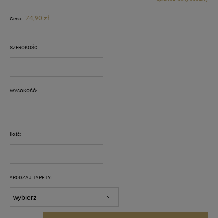
Cena nie zawiera ewentualnych kosztów płatności
74,90 zł
Cena:
SZEROKOŚĆ:
WYSOKOŚĆ:
Ilość:
*
RODZAJ TAPETY: