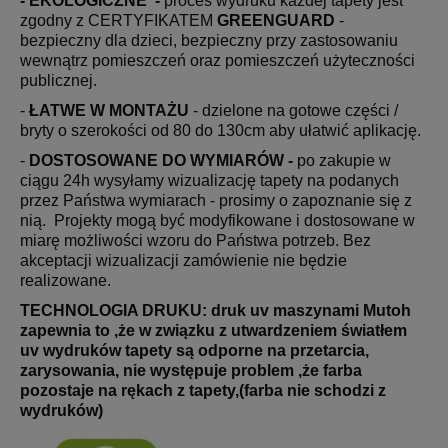
- EKOLOGICZNE -
proces wydruku każdej tapety jest
zgodny z CERTYFIKATEM
GREENGUARD
-
bezpieczny dla dzieci, bezpieczny przy zastosowaniu
wewnątrz pomieszczeń oraz pomieszczeń użyteczności
publicznej.
-
ŁATWE W MONTAŻU
- dzielone na gotowe części /
bryty o szerokości od 80 do 130cm aby ułatwić aplikację.
-
DOSTOSOWANE DO WYMIARÓW -
po zakupie w
ciągu 24h wysyłamy wizualizację tapety na podanych
przez Państwa wymiarach - prosimy o zapoznanie się z
nią. Projekty mogą być modyfikowane i dostosowane w
miarę możliwości wzoru do Państwa potrzeb. Bez
akceptacji wizualizacji zamówienie nie będzie
realizowane.
TECHNOLOGIA DRUKU: druk uv maszynami Mutoh
zapewnia to ,że w związku z utwardzeniem światłem
uv wydruków tapety są odporne na przetarcia,
zarysowania, nie występuje problem ,że farba
pozostaje na rękach z tapety,(farba nie schodzi z
wydruków)