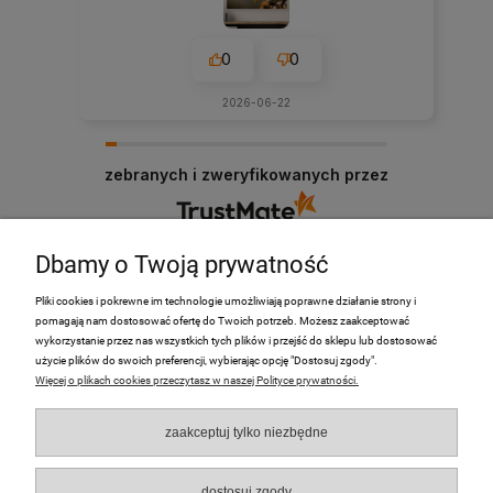
0
0
2026-06-22
zebranych i zweryfikowanych przez
Dbamy o Twoją prywatność
Pliki cookies i pokrewne im technologie umożliwiają poprawne działanie strony i
pomagają nam dostosować ofertę do Twoich potrzeb. Możesz zaakceptować
PRODUKTY
wykorzystanie przez nas wszystkich tych plików i przejść do sklepu lub dostosować
użycie plików do swoich preferencji, wybierając opcję "Dostosuj zgody".
Więcej o plikach cookies przeczytasz w naszej Polityce prywatności.
Moje Konto
zaakceptuj tylko niezbędne
Płatności i dostawa
O nas
dostosuj zgody