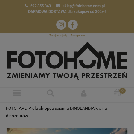
692 355 843
sklep@fotohome.com.pl
DARMOWA DOSTAWA
dla zakupów od 300zł!
Zarejestruj się
Zaloguj się
FOTOTAPETA dla chłopca ścienna DINOLANDIA kraina
dinozaurów