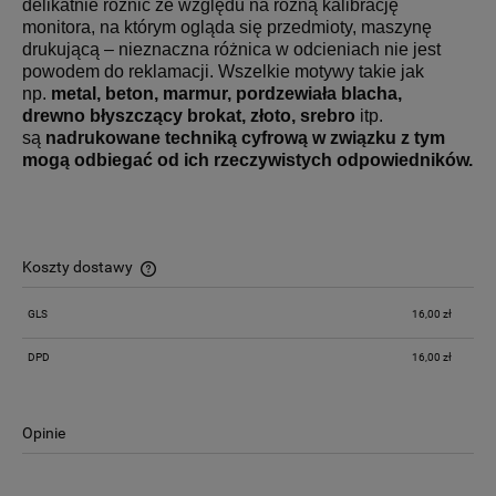
delikatnie różnić ze względu na różną kalibrację
monitora, na którym ogląda się przedmioty, maszynę
drukującą – nieznaczna różnica w odcieniach nie jest
powodem do reklamacji. Wszelkie motywy takie jak
np.
metal, beton, marmur, pordzewiała blacha,
drewno
błyszczący brokat, złoto, srebro
itp.
są
nadrukowane techniką cyfrową w związku z tym
mogą odbiegać od ich rzeczywistych odpowiedników.
Koszty dostawy
Cena nie zawiera ewentualnych kosztów płatności
GLS
16,00 zł
DPD
16,00 zł
Opinie