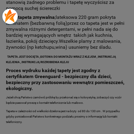
stanowią żadnego problemu i tapetę wyczyścisz za
pomocą suchej ściereczki
-
Fototapeta zmywalna
;lateksowa 220 gram pokryta
laminatem (bezbarwną folią)przez co tapeta jest w pełni
zmywalna różnymi detergentami, w pełni nada się do
bardziej wymagających wnętrz takich jak kuchnia,
łazienka, pokój dziecięcy.Wszelkie plamy z malowania,
żywności (np ketchupu,wina) usuniemy bez śladu.
TAPETA JEST DOCIĘTA ,GOTOWA DO MONTAŻU WRAZ Z KLEJEM , INSTRUKCJĄ
KLEJENIA , INSTRUKCJĄ ROZROBIENIA KLEJU
Proces wydruku każdej tapety jest zgodny z
certyfikatem Greenguard - bezpieczny dla dzieci,
bezpieczny przy zastosowaniu wewnątrz pomieszczeń,
ekologiczny.
Jeżeli chcą Państwo zamówić próbkę by przekonać się o kolorystykę, zobaczyć czy wzór
będzie pasował proszę o kontakt telefonicznie lub mailowo.
Tapeta w zależności od wielkości dzielona jest na bryty od 80 do 130 cm . W przypadku
gdyby potrzebowali Państwo konkretnego podziału prosimy o informację lub kontakt
telefoniczny.