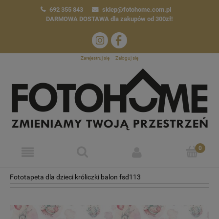
692 355 843
sklep@fotohome.com.pl
DARMOWA DOSTAWA
dla zakupów od 300zł!
Zarejestruj się
Zaloguj się
Fototapeta dla dzieci króliczki balon fsd113