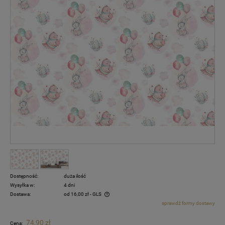
Dostępność:
duża ilość
Wysyłka w:
4 dni
Dostawa:
od 16,00 zł
- GLS
sprawdź formy dostawy
Cena nie zawiera ewentualnych kosztów płatności
74,90 zł
Cena: