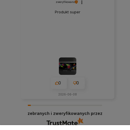
zweryfikowano
Produkt super
0
0
2026-06-08
zebranych i zweryfikowanych przez