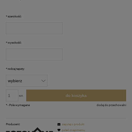
*
szerokość:
*
wysokość:
*
rodzaj tapety:
do koszyka
szt.
*
- Pole wymagane
dodaj do przechowalni
Producent:
zapytaj o produkt
poleć znajomemu