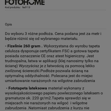
Kod produktu:
fsd113
Opis
Do wyboru 3 różne podłoża. Cena podana jest za metr i
będzie różnić się od wybranego materiału.
- Fizelinie 260 gram
.
Wykorzystana do wyrobu tapeta
celuloza dysponuje certyfikatem FSC a gotowa tapeta
posiada oznaczenie CE oraz atest higieniczny. Jest
trudnopalna, łatwa w aplikacji (klej nanosimy tylko na
ścianę) Wyczyścisz je z łatwością za pomocą lekko
zwilżonej ściereczki.Podłoże pozwala ścianą na
optymalną oddychalność. Polecana jest do miejsc
umiarkowanie narażonych na wilgotne zabrudzenia
- Fototapeta lateksowa
materiał wykonany z
wysokojakościowego papieru powleczonego lateksem o
gramaturze ok. 220 gr/m2.Tapeta sprawdzi się w
miejscach nie narażonych na wilgoć i wilgotne
zabrudzenia .Natomiast zabrudzenia z kurzu nie