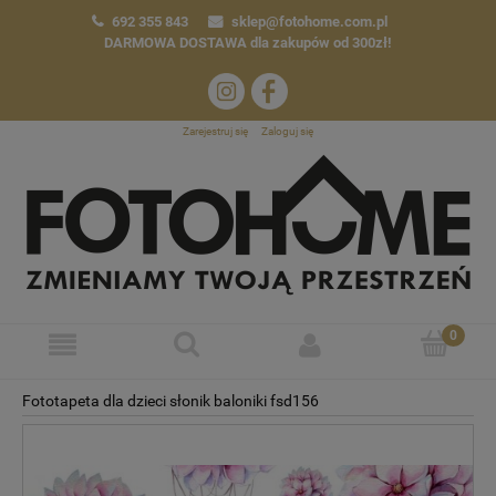
692 355 843
sklep@fotohome.com.pl
DARMOWA DOSTAWA
dla zakupów od 300zł!
Zarejestruj się
Zaloguj się
Fototapeta dla dzieci słonik baloniki fsd156