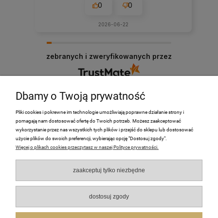
0
0
2026-06-22
zebranych i zweryfikowanych przez
Dbamy o Twoją prywatność
Pliki cookies i pokrewne im technologie umożliwiają poprawne działanie strony i
pomagają nam dostosować ofertę do Twoich potrzeb. Możesz zaakceptować
PRODUKTY
wykorzystanie przez nas wszystkich tych plików i przejść do sklepu lub dostosować
użycie plików do swoich preferencji, wybierając opcję "Dostosuj zgody".
Więcej o plikach cookies przeczytasz w naszej Polityce prywatności.
Moje Konto
zaakceptuj tylko niezbędne
Płatności i dostawa
O nas
dostosuj zgody