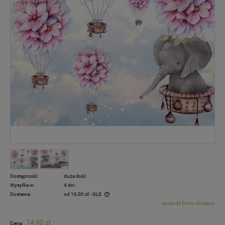
Dostępność:
duża ilość
Wysyłka w:
4 dni
Dostawa:
od 16,00 zł
- GLS
sprawdź formy dostawy
Cena nie zawiera ewentualnych kosztów płatności
74,90 zł
Cena: