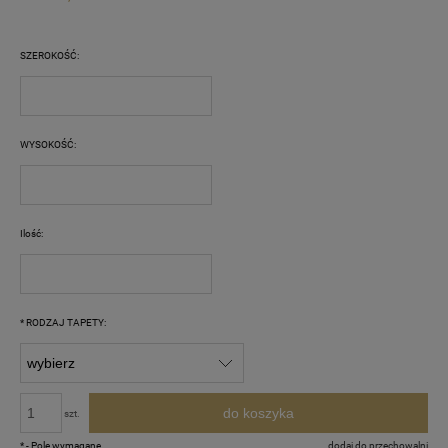
SZEROKOŚĆ:
WYSOKOŚĆ:
Ilość:
*
RODZAJ TAPETY:
do koszyka
szt.
*
- Pole wymagane
dodaj do przechowalni