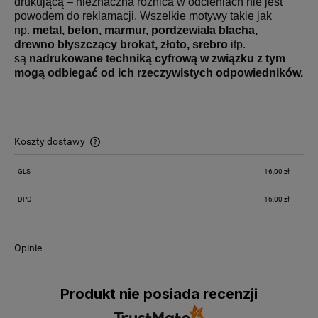
drukującą – nieznaczna różnica w odcieniach nie jest
powodem do reklamacji. Wszelkie motywy takie jak
np.
metal, beton, marmur, pordzewiała blacha,
drewno
błyszczący brokat, złoto, srebro
itp.
są
nadrukowane techniką cyfrową w związku z tym
mogą odbiegać od ich rzeczywistych odpowiedników.
Koszty dostawy
Cena nie zawiera ewentualnych kosztów płatności
GLS
16,00 zł
DPD
16,00 zł
Opinie
Produkt nie posiada recenzji