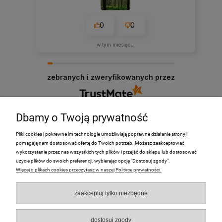
0
0
w tym miesiącu
zebranych i zweryfikowanych przez
Dbamy o Twoją prywatność
Pliki cookies i pokrewne im technologie umożliwiają poprawne działanie strony i
pomagają nam dostosować ofertę do Twoich potrzeb. Możesz zaakceptować
PRODUKTY
wykorzystanie przez nas wszystkich tych plików i przejść do sklepu lub dostosować
użycie plików do swoich preferencji, wybierając opcję "Dostosuj zgody".
Więcej o plikach cookies przeczytasz w naszej Polityce prywatności.
Moje Konto
zaakceptuj tylko niezbędne
Płatności i dostawa
O nas
dostosuj zgody