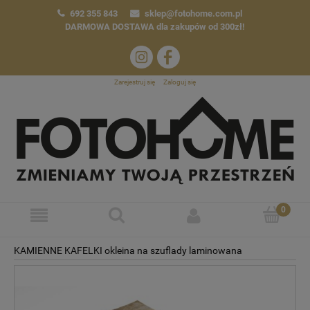
692 355 843
sklep@fotohome.com.pl
DARMOWA DOSTAWA
dla zakupów od 300zł!
Zarejestruj się
Zaloguj się
KAMIENNE KAFELKI okleina na szuflady laminowana