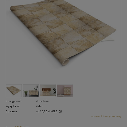
Dostępność:
duża ilość
Wysyłka w:
4 dni
Dostawa:
od 16,00 zł
- GLS
sprawdź formy dostawy
Cena nie zawiera ewentualnych kosztów płatności