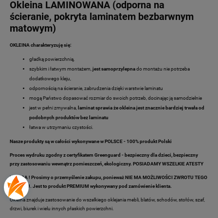
Okleina LAMINOWANA (odporna na
ścieranie, pokryta laminatem bezbarwnym
matowym)
OKLEINA charakteryzuję się:
gładką powierzchnią,
szybkim i łatwym montażem,
jest samoprzylepna
do montażu nie potrzeba
dodatkowego kleju,
odpornością na ścieranie, zabrudzenia dzięki warstwie laminatu
mogą Państwo dopasować rozmiar do swoich potrzeb, docinając ją samodzielnie
jest w pełni zmywalna,
laminat sprawia że okleina jest znacznie bardziej trwała od
podobnych produktów bez laminatu
łatwa w utrzymaniu czystości.
Nasze produkty są w całości wykonywane w POLSCE - 100% produkt Polski
Proces wydruku zgodny z certyfikatem Greenguard - bezpieczny dla dzieci, bezpieczny
przy zastosowaniu wewnątrz pomieszczeń, ekologiczny. POSIADAMY WSZELKIE ATESTY
UWAGA ! Prosimy o przemyślenie zakupu, ponieważ NIE MA MOŻLIWOŚCI ZWROTU TEGO
TOWARU. Jest to produkt PREMIUM wykonywany pod zamówienie klienta.
Okleina znajduje zastosowanie do wszelkiego oklejania mebli, blatów, schodów, stołów, szaf,
drzwi, biurek i wielu innych płaskich powierzchni.