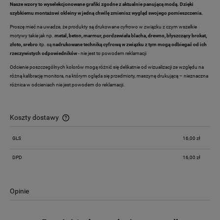
Nasze wzory to wyselekcjonowane grafiki zgodne z aktualnie panującą modą. Dzięki
szybkiemu montażowi okleiny w jedną chwilę zmienisz wygląd swojego pomieszczenia.
Proszę mieć na uwadze, że produkty są drukowane cyfrowo w związku z czym wszelkie
motywy takie jak np.
metal, beton, marmur, pordzewiała blacha, drewno,
błyszczący brokat,
złoto, srebro
itp. są
nadrukowane techniką cyfrową w związku z tym mogą odbiegać od ich
rzeczywistych odpowiedników
- nie jest to powodem reklamacji
Odcienie poszczególnych kolorów mogą różnić się delikatnie od wizualizacji ze względu na
różną kalibrację monitora, na którym ogląda się przedmioty, maszynę drukującą – nieznaczna
różnica w odcieniach nie jest powodem do reklamacji.
Koszty dostawy
Cena nie zawiera ewentualnych kosztów płatności
GLS
16,00 zł
DPD
16,00 zł
Opinie