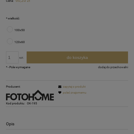
60,20 zł
Cena:
*
wielkość:
100x50
120x60
do koszyka
szt.
*
- Pole wymagane
dodaj do przechowalni
Producent:
zapytaj o produkt
poleć znajomemu
Kod produktu:
OK-195
Opis