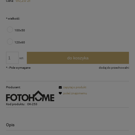
60,20 zł
Cena:
*
wielkość:
100x50
120x60
do koszyka
szt.
*
- Pole wymagane
dodaj do przechowalni
Producent:
zapytaj o produkt
poleć znajomemu
Kod produktu:
OK-253
Opis