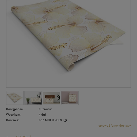
Dostępność:
duża ilość
Wysyłka w:
4 dni
Dostawa:
od 16,00 zł
- GLS
sprawdź formy dostawy
Cena nie zawiera ewentualnych kosztów płatności