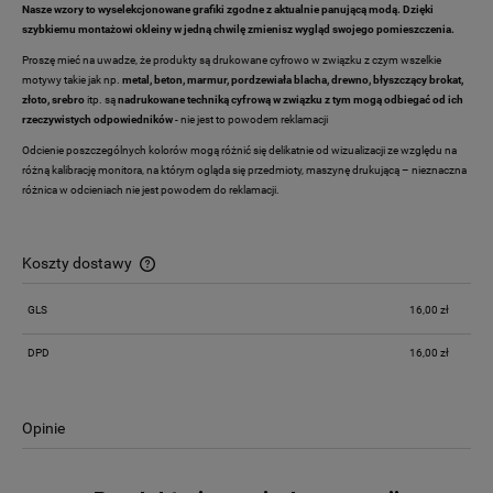
Nasze wzory to wyselekcjonowane grafiki zgodne z aktualnie panującą modą. Dzięki
szybkiemu montażowi okleiny w jedną chwilę zmienisz wygląd swojego pomieszczenia.
Proszę mieć na uwadze, że produkty są drukowane cyfrowo w związku z czym wszelkie
motywy takie jak np.
metal, beton, marmur, pordzewiała blacha, drewno,
błyszczący brokat,
złoto, srebro
itp. są
nadrukowane techniką cyfrową w związku z tym mogą odbiegać od ich
rzeczywistych odpowiedników
- nie jest to powodem reklamacji
Odcienie poszczególnych kolorów mogą różnić się delikatnie od wizualizacji ze względu na
różną kalibrację monitora, na którym ogląda się przedmioty, maszynę drukującą – nieznaczna
różnica w odcieniach nie jest powodem do reklamacji.
Koszty dostawy
Cena nie zawiera ewentualnych kosztów płatności
GLS
16,00 zł
DPD
16,00 zł
Opinie