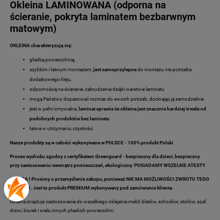
Okleina LAMINOWANA (odporna na
ścieranie, pokryta laminatem bezbarwnym
matowym)
OKLEINA charakteryzuję się:
gładką powierzchnią,
szybkim i łatwym montażem,
jest samoprzylepna
do montażu nie potrzeba
dodatkowego kleju,
odpornością na ścieranie, zabrudzenia dzięki warstwie laminatu
mogą Państwo dopasować rozmiar do swoich potrzeb, docinając ją samodzielnie
jest w pełni zmywalna,
laminat sprawia że okleina jest znacznie bardziej trwała od
podobnych produktów bez laminatu
łatwa w utrzymaniu czystości.
Nasze produkty są w całości wykonywane w POLSCE - 100% produkt Polski
Proces wydruku zgodny z certyfikatem Greenguard - bezpieczny dla dzieci, bezpieczny
przy zastosowaniu wewnątrz pomieszczeń, ekologiczny. POSIADAMY WSZELKIE ATESTY
UWAGA ! Prosimy o przemyślenie zakupu, ponieważ NIE MA MOŻLIWOŚCI ZWROTU TEGO
TOWARU. Jest to produkt PREMIUM wykonywany pod zamówienie klienta.
Okleina znajduje zastosowanie do wszelkiego oklejania mebli, blatów, schodów, stołów, szaf,
drzwi, biurek i wielu innych płaskich powierzchni.