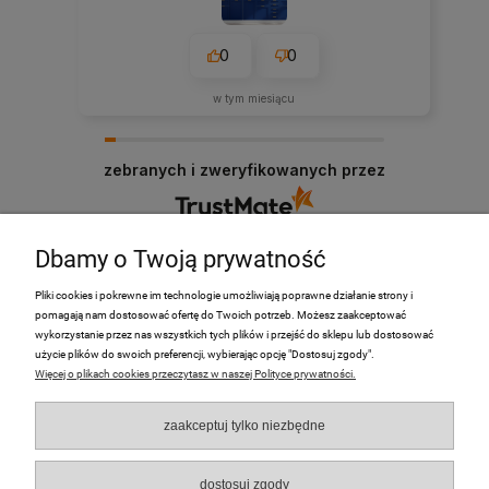
0
0
w tym miesiącu
zebranych i zweryfikowanych przez
Dbamy o Twoją prywatność
Pliki cookies i pokrewne im technologie umożliwiają poprawne działanie strony i
pomagają nam dostosować ofertę do Twoich potrzeb. Możesz zaakceptować
PRODUKTY
wykorzystanie przez nas wszystkich tych plików i przejść do sklepu lub dostosować
użycie plików do swoich preferencji, wybierając opcję "Dostosuj zgody".
Więcej o plikach cookies przeczytasz w naszej Polityce prywatności.
Moje Konto
zaakceptuj tylko niezbędne
Płatności i dostawa
O nas
dostosuj zgody