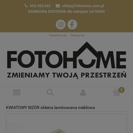
692 355 843
sklep@fotohome.com.pl
DARMOWA DOSTAWA
dla zakupów od 300zł!
Zarejestruj się
Zaloguj się
KWIATOWY WZÓR okleina laminowana meblowa