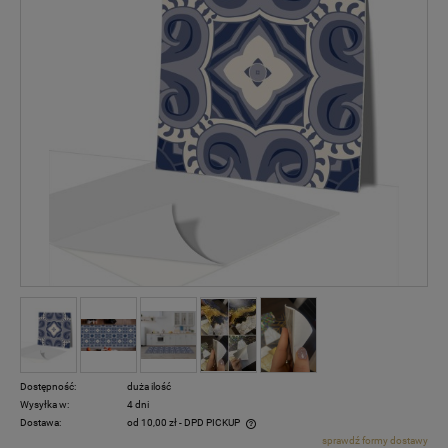
Dostępność:
duża ilość
Wysyłka w:
4 dni
Dostawa:
od 10,00 zł
- DPD PICKUP
sprawdź formy dostawy
Cena nie zawiera ewentualnych kosztów płatności