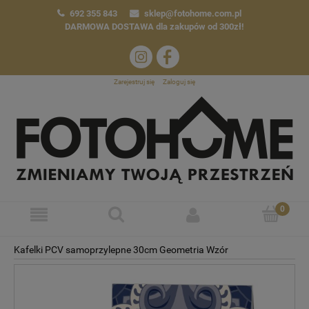
692 355 843
sklep@fotohome.com.pl
DARMOWA DOSTAWA
dla zakupów od 300zł!
Zarejestruj się
Zaloguj się
Kafelki PCV samoprzylepne 30cm Geometria Wzór