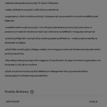
-zalecana temperatura powyżej 10 stopni Celcjusza
-należy dokładnie oczyścić i odtłuścić powierzchnie
-sugerujemy o ile to możliwe rozłożyć i dopasować na powierzchni winylowe kafelki przed
klejeniem
-wszelkie nierówności powyżej 1 mm,chropowata ściana powinny być zrównane ,w
przeciwnym razie ich struktura może być widoczna na kafelkach i mogą się nie trzymać
-przed przyklejeniem usunąć tylną warstwę papier podkładowy -wtedy pojawia się klej na
płytce-jak na zdjęciu
-płytki kleić na styk gdyż odstępy między nimi mogą powodować dostawanie się zabrudzeń
pod powierzchnie,
-klej maksymalną przyczepność osiąga po 24 godzinach ,do tego momentu sugerujemy nie
korzystać z nich jak to możliwe
-płytki winylowe można czyścić delikatnym detergentem bez używania środków
czyszczących na bazie rozpuszczalników
Koszty dostawy
Cena nie zawiera ewentualnych kosztów płatności
DPD PICKUP
10,00 zł