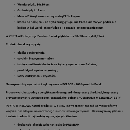
Wymiar
płytki
: 30x30 cm
Grubość
płytki
:
2 mm
Materiał:
Winyl wzmocniony siatką PES z klejem
kafelki po naklejeniu na płytki zakryją fugę -nie trzeba kuć starych płytek, nie
będize widać wgłębień po fudze o ile ona nie jest szersza niż 8 mm
W ZESTAWIE
otrzymują Państwo
9sztuk płytek każda 30x30cm czyli 0,81m2
Produkt charakteryzuję się
gładką powierzchnią,
szybkim i łatwym montażem
istnieje możliwość docięcia na żądany wymiar przez Państwa,
produkt jest w pełni zmywalny ,
łatwy w utrzymaniu czystości.
Nasze produkty są w całości wykonywane w POLSCE - 100% produkt Polski
Proces wydruku zgodny z certyfikatem Greenguard - bezpieczny dla dzieci, bezpieczny
przy zastosowaniu wewnątrz pomieszczeń, ekologiczny.POSIADAMY WSZELKIE ATESTY
PŁYTKI WINYLOWE naszej produkcji
w piękny i nowoczesny sposób odmieni Państwa
wnętrza i nadadzą mu nowoczesnego i niepowtarzalnego wymiaru. Dzięki
wysokiej jakości i
trwałości zadowoli najbardziej wymagających klientów.
doskonała jakością wykonania
jakość
PREMIUM