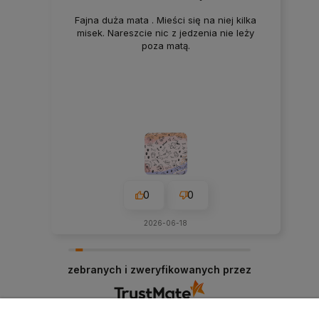
Fajna duża mata . Mieści się na niej kilka
misek. Nareszcie nic z jedzenia nie leży
poza matą.
0
0
2026-06-18
zebranych i zweryfikowanych przez