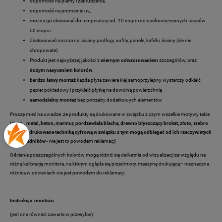
odporność na plamy i zabrudzenia,
odporność na promienie uv,,
można go stosować do temperatury od -10 stopni do nasłonecznionych tarasów
50 stopni.
Zastosować można na: ściany, podłogi, sufity, panele, kafelki, ściany (ale nie
chropowate).
Produkt jest najwyższej jakości z
wiernym odwzorowaniem
szczegółów, oraz
dużym nasyceniem kolorów
.
bardzo łatwy montaż
każda płyta zawiera klej samoprzylepny wystarczy odkleić
papier pokładowy i przykleić płytkę na dowolną powierzchnię
samodzielny montaż
bez potrzeby dodatkowych elementów
Proszę mieć na uwadze ,że produkty są drukowane w związku z czym wszelkie motywy takie
jak np.
, metal, beton, marmur, pordzewiała blacha, drewno
błyszczący brokat, złoto, srebro
itp. są
nadrukowane techniką cyfrową w związku z tym mogą odbiegać od ich rzeczywistych
odpowiedników
- nie jest to powodem reklamacji
Odcienie poszczególnych kolorów mogą różnić się delikatnie od wizualizacji ze względu na
różną kalibrację monitora, na którym ogląda się przedmioty, maszynę drukującą– nieznaczna
różnica w odcieniach nie jest powodem do reklamacji.
Instrukcja montażu
(jest ona również zawarta w przesyłce):