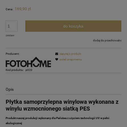
169,90 zł
Cena:
do koszyka
zestaw
dodaj do przechowalni
Producent:
zapytaj o produkt
poleć znajomemu
Kod produktu:
p020
Opis
Płytka samoprzylepna winylowa wykonana z
winylu wzmocnionego siatką PES
Produkt naszej produkcji wykonany dla Państwa z użyciem technologii UV w pełni
ekologicznej