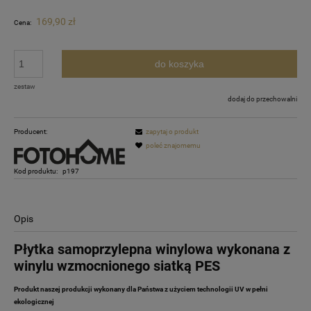
169,90 zł
Cena:
do koszyka
zestaw
dodaj do przechowalni
Producent:
zapytaj o produkt
poleć znajomemu
Kod produktu:
p197
Opis
Płytka samoprzylepna winylowa wykonana z
winylu wzmocnionego siatką PES
Produkt naszej produkcji wykonany dla Państwa z użyciem technologii UV w pełni
ekologicznej