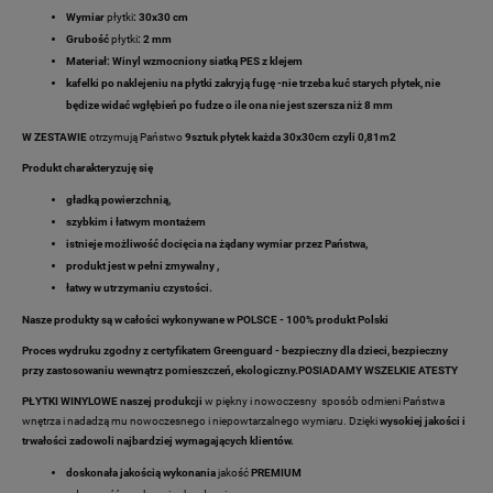
Wymiar
płytki
: 30x30 cm
Grubość
płytki
:
2 mm
Materiał:
Winyl wzmocniony siatką PES z klejem
kafelki po naklejeniu na płytki zakryją fugę -nie trzeba kuć starych płytek, nie
będize widać wgłębień po fudze o ile ona nie jest szersza niż 8 mm
W ZESTAWIE
otrzymują Państwo
9sztuk płytek każda 30x30cm czyli 0,81m2
Produkt charakteryzuję się
gładką powierzchnią,
szybkim i łatwym montażem
istnieje możliwość docięcia na żądany wymiar przez Państwa,
produkt jest w pełni zmywalny ,
łatwy w utrzymaniu czystości.
Nasze produkty są w całości wykonywane w POLSCE - 100% produkt Polski
Proces wydruku zgodny z certyfikatem Greenguard - bezpieczny dla dzieci, bezpieczny
przy zastosowaniu wewnątrz pomieszczeń, ekologiczny.POSIADAMY WSZELKIE ATESTY
PŁYTKI WINYLOWE naszej produkcji
w piękny i nowoczesny sposób odmieni Państwa
wnętrza i nadadzą mu nowoczesnego i niepowtarzalnego wymiaru. Dzięki
wysokiej jakości i
trwałości zadowoli najbardziej wymagających klientów.
doskonała jakością wykonania
jakość
PREMIUM