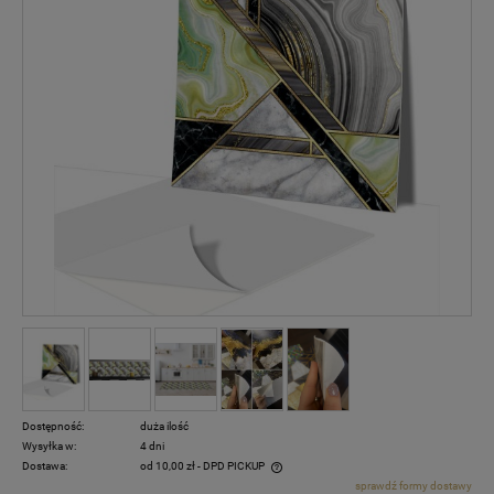
Dostępność:
duża ilość
Wysyłka w:
4 dni
Dostawa:
od 10,00 zł
- DPD PICKUP
sprawdź formy dostawy
Cena nie zawiera ewentualnych kosztów płatności