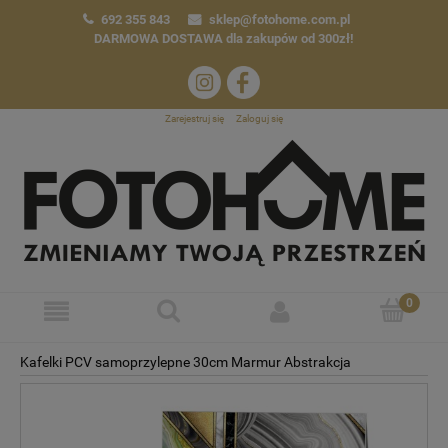
692 355 843
sklep@fotohome.com.pl
DARMOWA DOSTAWA
dla zakupów od 300zł!
Zarejestruj się
Zaloguj się
Kafelki PCV samoprzylepne 30cm Marmur Abstrakcja