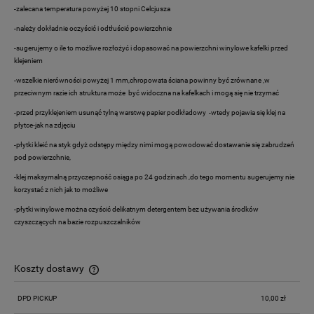
-zalecana temperatura powyżej 10 stopni Celcjusza
-należy dokładnie oczyścić i odtłuścić powierzchnie
-sugerujemy o ile to możliwe rozłożyć i dopasować na powierzchni winylowe kafelki przed
klejeniem
-wszelkie nierówności powyżej 1 mm,chropowata ściana powinny być zrównane ,w
przeciwnym razie ich struktura może być widoczna na kafelkach i mogą się nie trzymać
-przed przyklejeniem usunąć tylną warstwę papier podkładowy -wtedy pojawia się klej na
płytce-jak na zdjęciu
-płytki kleić na styk gdyż odstępy między nimi mogą powodować dostawanie się zabrudzeń
pod powierzchnie,
-klej maksymalną przyczepność osiąga po 24 godzinach ,do tego momentu sugerujemy nie
korzystać z nich jak to możliwe
-płytki winylowe można czyścić delikatnym detergentem bez używania środków
czyszczących na bazie rozpuszczalników
Koszty dostawy
Cena nie zawiera ewentualnych kosztów płatności
DPD PICKUP
10,00 zł