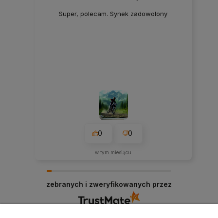
Super, polecam. Synek zadowolony
0
0
w tym miesiącu
zebranych i zweryfikowanych przez