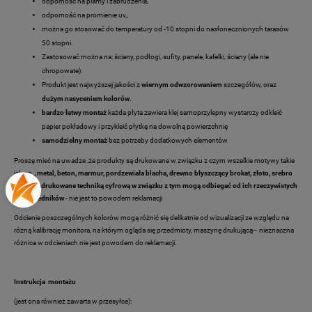
odporność na plamy i zabrudzenia,
odporność na promienie uv,,
można go stosować do temperatury od -10 stopni do nasłonecznionych tarasów
50 stopni.
Zastosować można na: ściany, podłogi, sufity, panele, kafelki, ściany (ale nie
chropowate).
Produkt jest najwyższej jakości z
wiernym odwzorowaniem
szczegółów, oraz
dużym nasyceniem kolorów
.
bardzo łatwy montaż
każda płyta zawiera klej samoprzylepny wystarczy odkleić
papier pokładowy i przykleić płytkę na dowolną powierzchnię
samodzielny montaż
bez potrzeby dodatkowych elementów
Proszę mieć na uwadze ,że produkty są drukowane w związku z czym wszelkie motywy takie
jak np.
, metal, beton, marmur, pordzewiała blacha, drewno
błyszczący brokat, złoto, srebro
itp. są
nadrukowane techniką cyfrową w związku z tym mogą odbiegać od ich rzeczywistych
odpowiedników
- nie jest to powodem reklamacji
Odcienie poszczególnych kolorów mogą różnić się delikatnie od wizualizacji ze względu na
różną kalibrację monitora, na którym ogląda się przedmioty, maszynę drukującą– nieznaczna
różnica w odcieniach nie jest powodem do reklamacji.
Instrukcja montażu
(jest ona również zawarta w przesyłce):