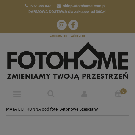
692 355 843
sklep@fotohome.com.pl
DARMOWA DOSTAWA
dla zakupów od 300zł!
Zarejestruj się
Zaloguj się
MATA OCHRONNA pod fotel Betonowe Sześciany