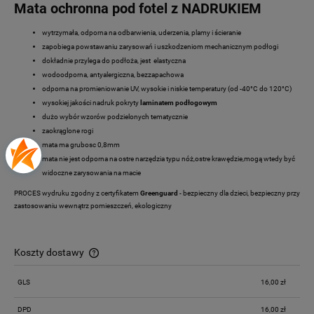
Mata ochronna pod fotel z NADRUKIEM
wytrzymała, odporna na odbarwienia, uderzenia, plamy i ścieranie
zapobiega powstawaniu zarysowań i uszkodzeniom mechanicznym podłogi
dokładnie przylega do podłoża, jest elastyczna
wodoodporna, antyalergiczna, bezzapachowa
odporna na promieniowanie UV, wysokie i niskie temperatury (od -40°C do 120°C)
wysokiej jakości nadruk pokryty
laminatem podłogowym
dużo wybór wzorów podzielonych tematycznie
zaokrąglone rogi
mata ma grubosc 0,8mm
mata nie jest odporna na ostre narzędzia typu nóż,ostre krawędzie,mogą wtedy być
widoczne zarysowania na macie
PROCES wydruku zgodny z certyfikatem
Greenguard
- bezpieczny dla dzieci, bezpieczny przy
zastosowaniu wewnątrz pomieszczeń, ekologiczny
Koszty dostawy
Cena nie zawiera ewentualnych kosztów płatności
GLS
16,00 zł
DPD
16,00 zł