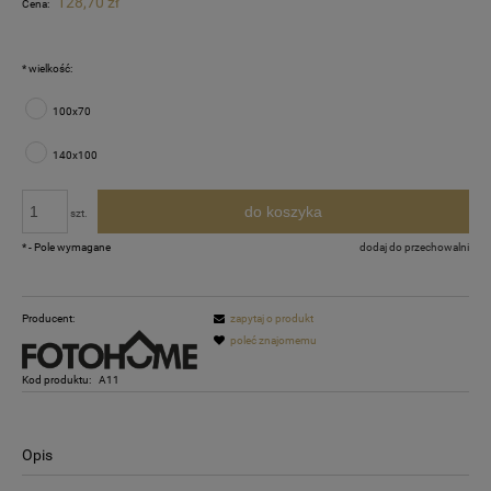
128,70 zł
Cena:
*
wielkość:
100x70
140x100
do koszyka
szt.
*
- Pole wymagane
dodaj do przechowalni
Producent:
zapytaj o produkt
poleć znajomemu
Kod produktu:
A11
Opis