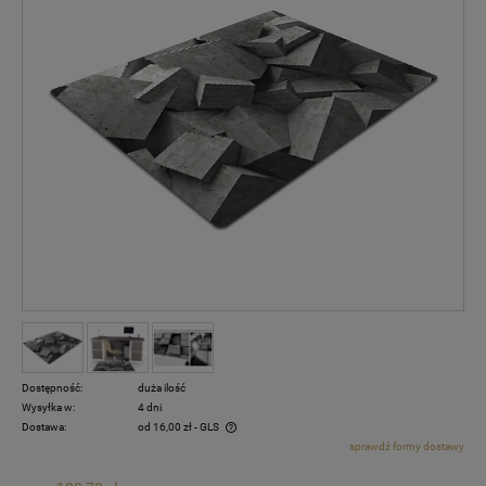
Dostępność:
duża ilość
Wysyłka w:
4 dni
Dostawa:
od 16,00 zł
- GLS
sprawdź formy dostawy
Cena nie zawiera ewentualnych kosztów płatności