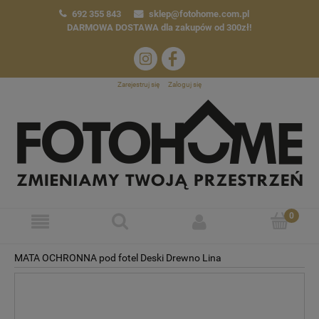
692 355 843
sklep@fotohome.com.pl
DARMOWA DOSTAWA
dla zakupów od 300zł!
Zarejestruj się
Zaloguj się
MATA OCHRONNA pod fotel Deski Drewno Lina