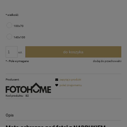
*
wielkość:
100x70
140x100
do koszyka
szt.
*
- Pole wymagane
dodaj do przechowalni
Producent:
zapytaj o produkt
poleć znajomemu
Kod produktu:
B2
Opis