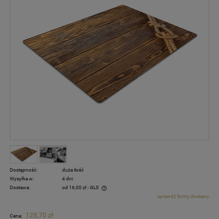
Dostępność:
duża ilość
Wysyłka w:
4 dni
Dostawa:
od 16,00 zł
- GLS
sprawdź formy dostawy
Cena nie zawiera ewentualnych kosztów płatności
128,70 zł
Cena: