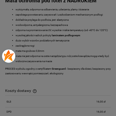
Mata ochronna pod fotel z NADRUKIEM
wytrzymała, odporna na odbarwienia, uderzenia, plamy i ścieranie
zapobiega powstawaniu zarysowań i uszkodzeniom mechanicznym podłogi
dokładnie przylega do podłoża, jest elastyczna
wodoodporna, antyalergiczna, bezzapachowa
odporna na promieniowanie UV, wysokie i niskie temperatury (od -40°C do 120°C)
wysokiej jakości nadruk pokryty
laminatem podłogowym
dużo wybór wzorów podzielonych tematycznie
zaokrąglone rogi
mata ma grubosc 0,8mm
mata nie jest odporna na ostre narzędzia typu nóż,ostre krawędzie,mogą wtedy być
widoczne zarysowania na macie
PROCES wydruku zgodny z certyfikatem
Greenguard
- bezpieczny dla dzieci, bezpieczny przy
zastosowaniu wewnątrz pomieszczeń, ekologiczny
Koszty dostawy
Cena nie zawiera ewentualnych kosztów płatności
GLS
16,00 zł
DPD
16,00 zł