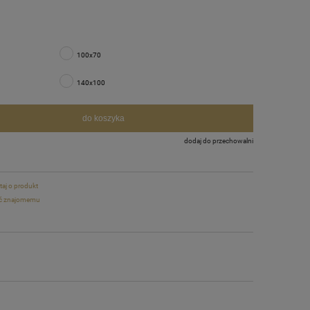
100x70
140x100
do koszyka
dodaj do przechowalni
taj o produkt
ć znajomemu