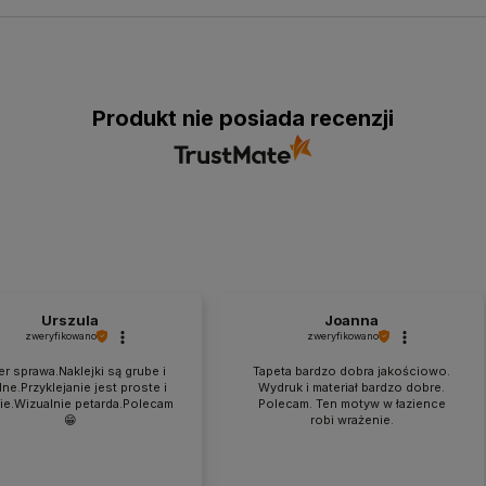
Produkt nie posiada recenzji
Urszula
Joanna
zweryfikowano
zweryfikowano
r sprawa.Naklejki są grube i
Tapeta bardzo dobra jakościowo.
dne.Przyklejanie jest proste i
Wydruk i materiał bardzo dobre.
ie.Wizualnie petarda.Polecam
Polecam. Ten motyw w łazience
😁
robi wrażenie.