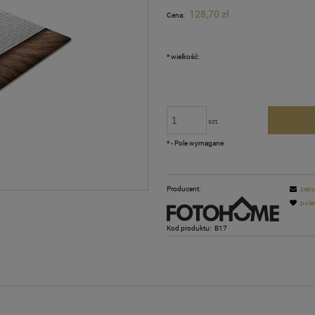
Cena nie zawiera ewentualnych kosztów
128,70 zł
Cena:
płatności
*
wielkość:
szt.
*
- Pole wymagane
Producent:
zapy
pole
Kod produktu:
B17