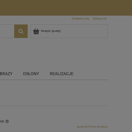
Zarejestruj się
Zaloguj się
Koszyk:
(pusty)
BRAZY
OSŁONY
REALIZACJE
GLS
sprawdź formy dostawy