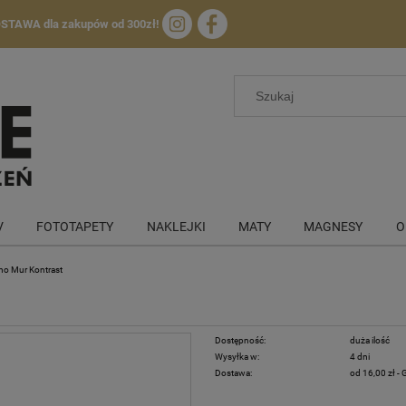
OSTAWA
dla zakupów od 300zł!
V
FOTOTAPETY
NAKLEJKI
MATY
MAGNESY
O
o Mur Kontrast
Dostępność:
duża ilość
Wysyłka w:
4 dni
Dostawa:
od 16,00 zł
- 