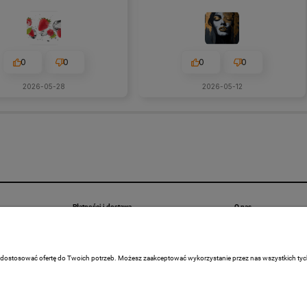
0
0
0
0
2026-05-28
2026-05-12
Płatności i dostawa
O nas
Formy płatności
Kontakt i dane firmy
Czas i koszty dostawy
REALIZACJE
 dostosować ofertę do Twoich potrzeb. Możesz zaakceptować wykorzystanie przez nas wszystkich tych p
Kontakt
O firmie
Blog