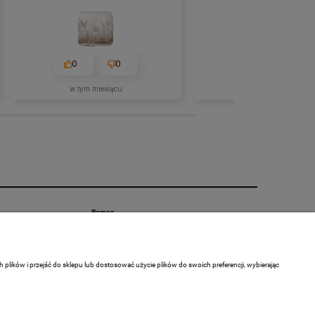
0
0
0
0
w tym miesiącu
w tym miesiącu
Pomoc
Zwroty i reklamacje
Polityka prywatności
lików i przejść do sklepu lub dostosować użycie plików do swoich preferencji, wybierając
Regulamin