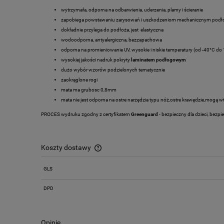
wytrzymała, odporna na odbarwienia, uderzenia, plamy i ścieranie
zapobiega powstawaniu zarysowań i uszkodzeniom mechanicznym podł
dokładnie przylega do podłoża, jest elastyczna
wodoodporna, antyalergiczna, bezzapachowa
odporna na promieniowanie UV, wysokie i niskie temperatury (od -40°C do
wysokiej jakości nadruk pokryty
laminatem podłogowym
dużo wybór wzorów podzielonych tematycznie
zaokrąglone rogi
mata ma grubosc 0,8mm
mata nie jest odporna na ostre narzędzia typu nóż,ostre krawędzie,mogą 
PROCES wydruku zgodny z certyfikatem
Greenguard
- bezpieczny dla dzieci, bez
Koszty dostawy
GLS
Cena nie zawiera ewentualnych kosztów
płatności
DPD
Opinie