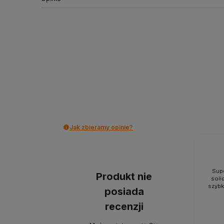
Jak zbieramy opinie?
Supe
Produkt nie
soli
szybk
posiada
recenzji