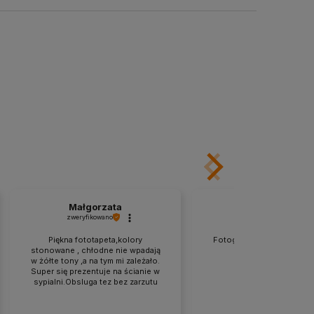
Małgorzata
Anna
zweryfikowano
zweryfikowano
Piękna fototapeta,kolory
Fotografie prezentują sie 
stonowane , chłodne nie wpadają
super jakość. Polec
w żółte tony ,a na tym mi zależało.
Super się prezentuje na ścianie w
sypialni.Obsluga tez bez zarzutu