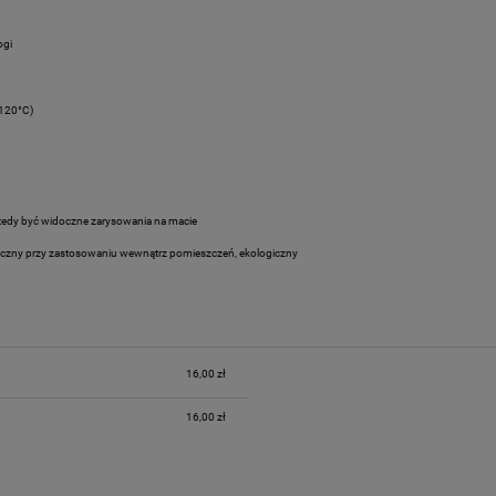
ogi
 120°C)
wtedy być widoczne zarysowania na macie
pieczny przy zastosowaniu wewnątrz pomieszczeń, ekologiczny
16,00 zł
16,00 zł