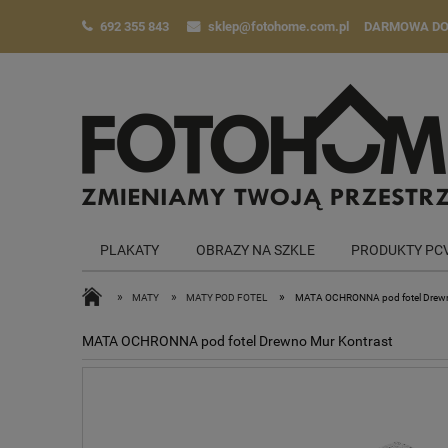
692 355 843
sklep@fotohome.com.pl
DARMOWA D
PLAKATY
OBRAZY NA SZKLE
PRODUKTY PC
»
»
»
MATY
MATY POD FOTEL
MATA OCHRONNA pod fotel Drewn
MATA OCHRONNA pod fotel Drewno Mur Kontrast