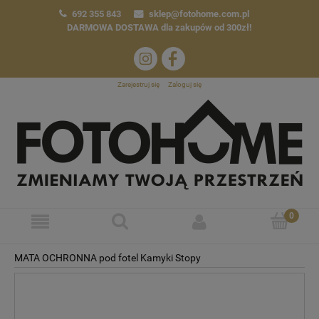
692 355 843
sklep@fotohome.com.pl
DARMOWA DOSTAWA
dla zakupów od 300zł!
Zarejestruj się
Zaloguj się
MATA OCHRONNA pod fotel Kamyki Stopy