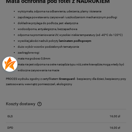
Mata ochronna pod fotel z NADRUKIEM
wytrzymała, odporna na odbarwienia, uderzenia, plamy i ścieranie
zapobiega powstawaniu zarysowań i uszkodzeniom mechanicznym podłogi
dokładnie przylega do podłoża, jest elastyczna
wodoodporna, antyalergiczna, bezzapachowa
odporna na promieniowanie UV, wysokie i niskie temperatury (od -40°C do 120°C)
wysokiej jakości nadruk pokryty
laminatem podłogowym
dużo wybór wzorów podzielonych tematycznie
zaokrąglone rogi
mata ma grubosc 0,8mm
mata nie jest odporna na ostre narzędzia typu nóż,ostre krawędzie,mogą wtedy być
widoczne zarysowania na macie
PROCES wydruku zgodny z certyfikatem
Greenguard
- bezpieczny dla dzieci, bezpieczny przy
zastosowaniu wewnątrz pomieszczeń, ekologiczny
Koszty dostawy
Cena nie zawiera ewentualnych kosztów płatności
GLS
16,00 zł
DPD
16,00 zł