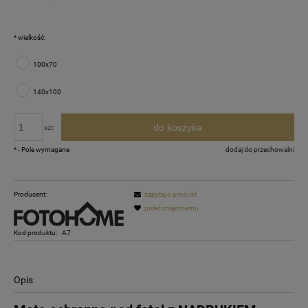
*
wielkość:
100x70
140x100
do koszyka
szt.
*
- Pole wymagane
dodaj do przechowalni
Producent:
zapytaj o produkt
poleć znajomemu
Kod produktu:
A7
Opis