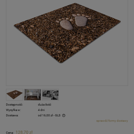
Dostępność:
duża ilość
Wysyłka w:
4 dni
Dostawa:
od 16,00 zł
- GLS
sprawdź formy dostawy
Cena nie zawiera ewentualnych kosztów płatności
128,70 zł
Cena: