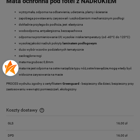
Mata ochronna pod fotel z NADRUKIEM
wytrzymała, odporna na odbarwienia, uderzenia, plamy i ścieranie
zapobiega powstawaniu zarysowań i uszkodzeniom mechanicznym podłogi
dokładnie przylega do podłoża, jest elastyczna
wodoodporna, antyalergiczna, bezzapachowa
odporna na promieniowanie UV, wysokie i niskie temperatury (od -40°C do 120°C)
wysokiej jakości nadruk pokryty
laminatem podłogowym
dużo wybór wzorów podzielonych tematycznie
zaokrąglone rogi
mata ma grubosc 0,8mm
mata nie jest odporna na ostre narzędzia typu nóż,ostre krawędzie,mogą wtedy być
widoczne zarysowania na macie
PROCES wydruku zgodny z certyfikatem
Greenguard
- bezpieczny dla dzieci, bezpieczny przy
zastosowaniu wewnątrz pomieszczeń, ekologiczny
Koszty dostawy
Cena nie zawiera ewentualnych kosztów płatności
GLS
16,00 zł
DPD
16,00 zł