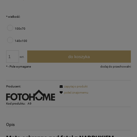
*
wielkość:
100x70
140x100
do koszyka
szt.
*
- Pole wymagane
dodaj do przechowalni
Producent:
zapytaj o produkt
poleć znajomemu
Kod produktu:
A9
Opis