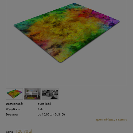
Dostępność:
duża ilość
Wysyłka w:
4 dni
Dostawa:
od 16,00 zł
- GLS
sprawdź formy dostawy
Cena nie zawiera ewentualnych kosztów płatności
128,70 zł
Cena: