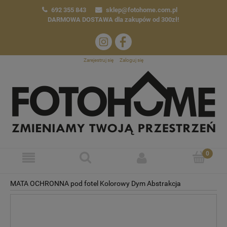
692 355 843
sklep@fotohome.com.pl
DARMOWA DOSTAWA
dla zakupów od 300zł!
Zarejestruj się
Zaloguj się
MATA OCHRONNA pod fotel Kolorowy Dym Abstrakcja