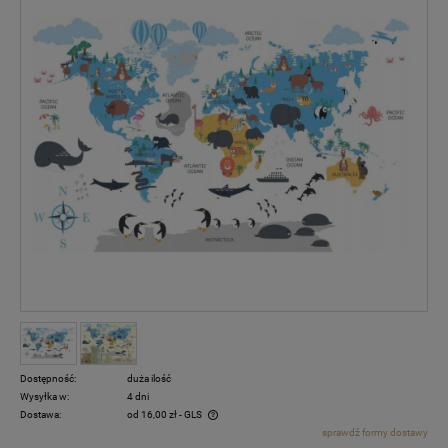
Dostępność:
duża ilość
Wysyłka w:
4 dni
Dostawa:
od 16,00 zł
- GLS
sprawdź formy dostawy
Cena nie zawiera ewentualnych kosztów płatności