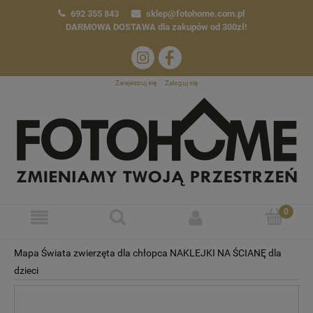
692 355 843
sklep@fotohome.com.pl
DARMOWA DOSTAWA
dla zakupów od 300zł!
Zarejestruj się
Zaloguj się
Mapa Świata zwierzęta dla chłopca NAKLEJKI NA ŚCIANĘ dla
dzieci