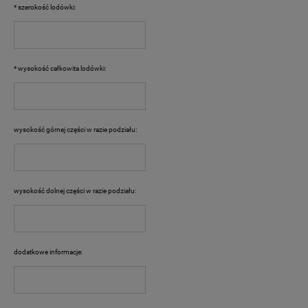
*
szerokość lodówki:
*
wysokość całkowita lodówki:
wysokość górnej części w razie podziału:
wysokość dolnej części w razie podziału:
dodatkowe informacje: