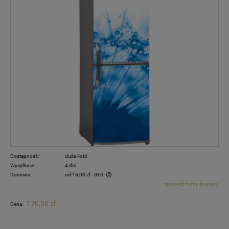
Dostępność:
duża ilość
Wysyłka w:
4 dni
Dostawa:
od 16,00 zł
- GLS
sprawdź formy dostawy
Cena nie zawiera ewentualnych kosztów płatności
170,50 zł
Cena: