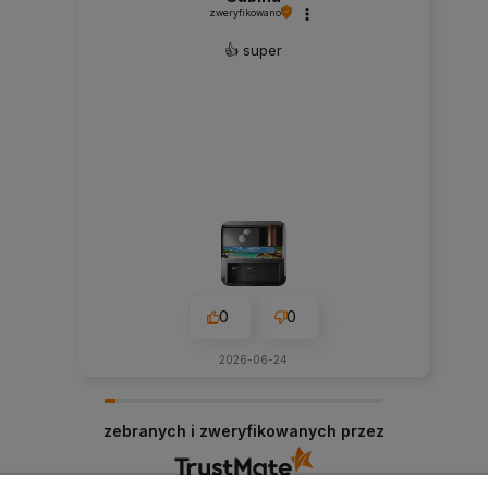
zweryfikowano
👍️ super
0
0
2026-06-24
zebranych i zweryfikowanych przez