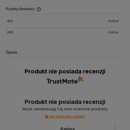
Koszty dostawy
Cena nie zawiera ewentualnych kosztów płatności
GLS
16,00 zł
DPD
16,00 zł
Opinie
Produkt nie posiada recenzji
Produkt nie posiada recenzji
Może zainteresują Cię inne ocenione produkty
Jak zbieramy opinie?
Sabina