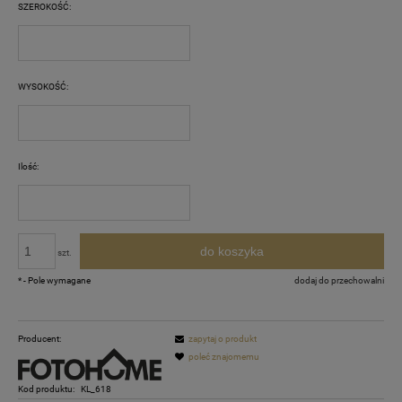
SZEROKOŚĆ:
WYSOKOŚĆ:
Ilość:
do koszyka
szt.
*
- Pole wymagane
dodaj do przechowalni
Producent:
zapytaj o produkt
poleć znajomemu
Kod produktu:
KL_618