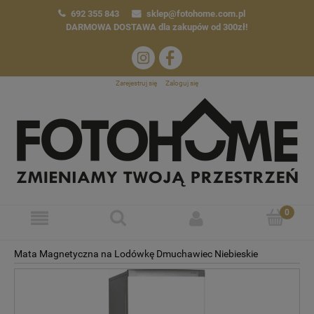
692 355 843
sklep@fotohome.com.pl
DARMOWA DOSTAWA
dla zakupów od 300zł!
Zarejestruj się
Zaloguj się
Mata Magnetyczna na Lodówkę Dmuchawiec Niebieskie