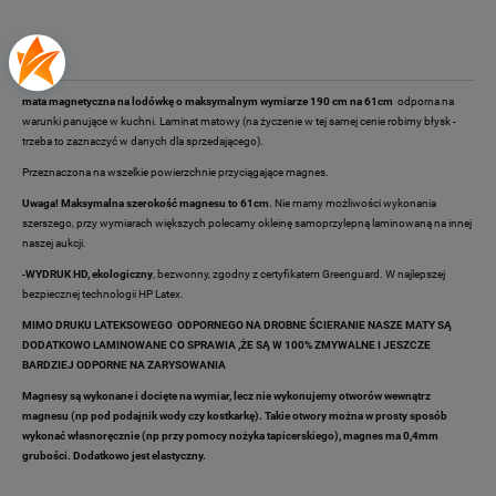
Opis
mata magnetyczna na lodówkę o maksymalnym wymiarze 190 cm na 61cm
odporna na
warunki panujące w kuchni. Laminat matowy (na życzenie w tej samej cenie robimy błysk -
trzeba to zaznaczyć w danych dla sprzedającego).
Przeznaczona na wszelkie powierzchnie przyciągające magnes.
Uwaga! Maksymalna szerokość magnesu to 61cm.
Nie mamy możliwości wykonania
szerszego, przy wymiarach większych polecamy okleinę samoprzylepną laminowaną na innej
naszej aukcji.
-
WYDRUK HD, ekologiczny
, bezwonny, zgodny z certyfikatem Greenguard. W najlepszej
bezpiecznej technologii HP Latex.
MIMO DRUKU LATEKSOWEGO ODPORNEGO NA DROBNE ŚCIERANIE NASZE MATY SĄ
DODATKOWO LAMINOWANE CO SPRAWIA ,ŻE SĄ W 100% ZMYWALNE I JESZCZE
BARDZIEJ ODPORNE NA ZARYSOWANIA
Magnesy są wykonane i docięte na wymiar, lecz nie wykonujemy otworów wewnątrz
magnesu (np pod podajnik wody czy kostkarkę). Takie otwory można w prosty sposób
wykonać własnoręcznie (np przy pomocy nożyka tapicerskiego), magnes ma 0,4mm
grubości. Dodatkowo jest elastyczny.