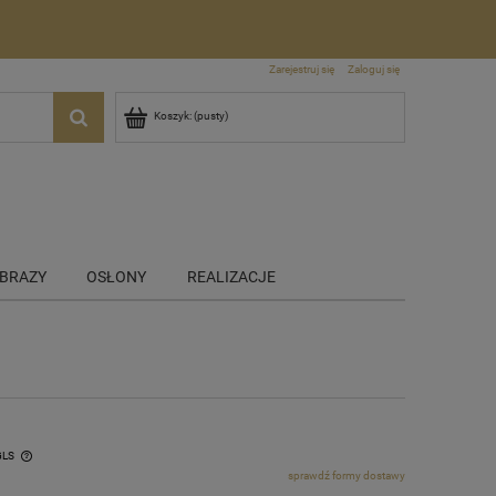
Zarejestruj się
Zaloguj się
Koszyk:
(pusty)
BRAZY
OSŁONY
REALIZACJE
GLS
sprawdź formy dostawy