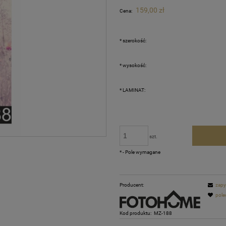
Cena nie zawiera ewentualnych kosztów
159,00 zł
Cena:
płatności
*
szerokość:
*
wysokość:
*
LAMINAT:
szt.
*
- Pole wymagane
Producent:
zapy
pole
Kod produktu:
MZ-188