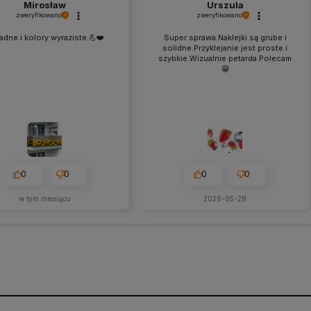
Mirosław
Urszula
zweryfikowano
zweryfikowano
Ładne i kolory wyraziste.💪❤️
Super sprawa.Naklejki są grube i
solidne.Przyklejanie jest proste i
szybkie.Wizualnie petarda.Polecam
😁
0
0
0
0
w tym miesiącu
2026-05-28