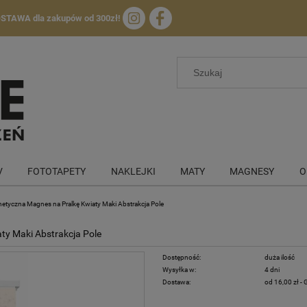
OSTAWA
dla zakupów od 300zł!
V
FOTOTAPETY
NAKLEJKI
MATY
MAGNESY
O
tyczna Magnes na Pralkę Kwiaty Maki Abstrakcja Pole
y Maki Abstrakcja Pole
Dostępność:
duża ilość
Wysyłka w:
4 dni
Dostawa:
od 16,00 zł
- 