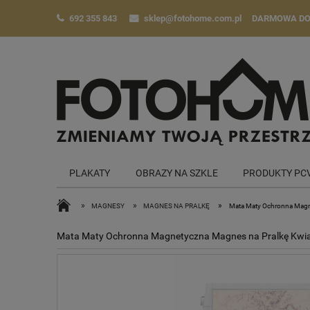
692 355 843
sklep@fotohome.com.pl
DARMOWA D
PLAKATY
OBRAZY NA SZKLE
PRODUKTY PC
»
»
»
MAGNESY
MAGNES NA PRALKĘ
Mata Maty Ochronna Magne
Mata Maty Ochronna Magnetyczna Magnes na Pralkę Kwiat