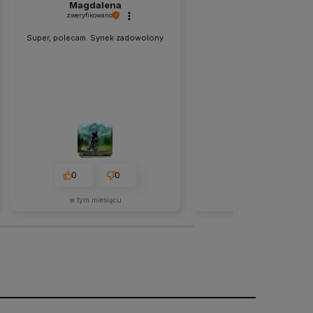
Magdalena
Marzanna
zweryfikowano
zweryfikowano
Super, polecam. Synek zadowolony
Dobrą jakość
0
0
0
0
w tym miesiącu
2026-05-13