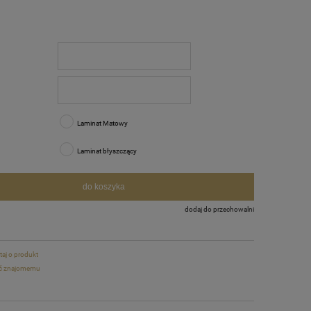
Laminat Matowy
Laminat błyszczący
do koszyka
dodaj do przechowalni
taj o produkt
ć znajomemu