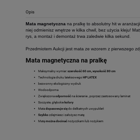
Opis
Mata magnetyczna
na pralkę to absolutny hit w aranżacj
niej odmienisz wnętrze w kilka chwil, bez użycia kleju!
rys, a montaż i demontaż trwa zaledwie kilka sekund.
Przedmiotem Aukcji jest mata ze wzorem z pierwszego zdj
Mata magnetyczna na pralkę
Maksymalny wymiar:
szerokość 60 cm, wysokość 80 cm
Technologia druku lateksowego
HP LATEX
bezwonny ekologiczny wydruk
Wodoodporna
Zwiększona
odporność
na ścieranie , poprzez zastosowany laminat
Soczyste, głębokie
kolory
Mata
dopasowuje się
do delikatnych uwypukleń
Szybko
zdejmiesz i założysz matę
Matę
można docinać
nożyczkami lub nożykiem