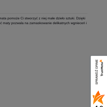
mata pomoże Ci stworzyć z niej małe dzieło sztuki. Dzięki
bość maty pozwala na zamaskowanie delikatnych wgnieceń i
SPRAWDŹ OPINIE