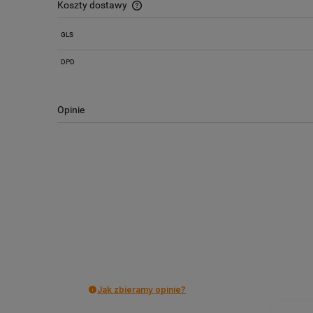
Koszty dostawy
GLS
Cena nie zawiera ewentualnych kosztów
płatności
DPD
Opinie
Jak zbieramy opinie?