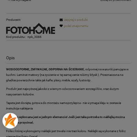
Producent:
zapytaj o produkt
poleć znajomemu
Kod produktu:
npk_3066
Opis
WODOODPORNE, ZMYWALNE, ODPORNA NA ŚCIERANIE
, odpornej na warunki panujące w
kuchni. Laminat matowy (na życzenie w tej samej cenie robimy błysk ). Przeznaczona na
gładkie powierzchnie takie jak kafle, plexy, meble, szafy, lustra itp.
Produkt jest najwyższej jakości z wiernym odwzorowaniem szczegółów, oraz dużym
nasyceniem kolorów.
Tapeta jest docięta, gotowa do montażu samoprzylepna - nie wymaga kleju w zestawie
instrukcja naklejania
Naklejka wykonana jest w jednym elemencie! Jeśli jest taka potrzeba to naklejkę można
dowolnie przycinać.
Folia z której wykonujemy naklejki jest trwała i nie traci koloru. Naklejki są wykonane z folii z
niemieckiej firmy Oracal.