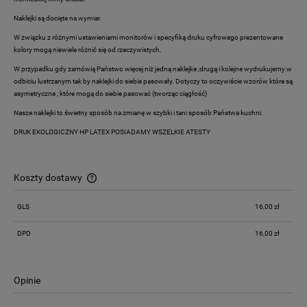
Naklejki są docięte na wymiar.
W związku z różnymi ustawieniami monitorów i specyfiką druku cyfrowego prezentowane
kolory mogą niewiele różnić się od rzeczywistych.
W przypadku gdy zamówią Państwo więcej niż jedną naklejke ;drugą i kolejne wydrukujemy w
odbiciu lustrzanym tak by naklejki do siebie pasowały. Dotyczy to oczywiście wzorów które są
asymetryczne , które mogą do siebie pasować (tworząc ciągłość)
Nasze naklejki to świetny sposób na zmianę w szybki i tani sposób Państwa kuchni.
DRUK EKOLOGICZNY HP LATEX POSIADAMY WSZELKIE ATESTY
Koszty dostawy
Cena nie zawiera ewentualnych kosztów płatności
GLS
16,00 zł
DPD
16,00 zł
Opinie