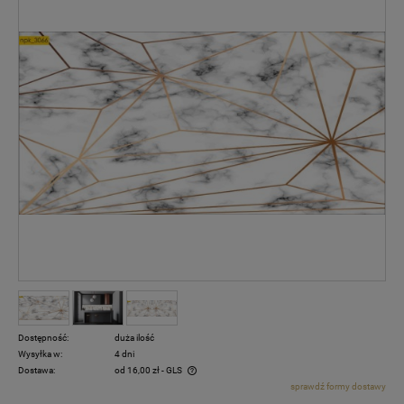
Dostępność:
duża ilość
Wysyłka w:
4 dni
Dostawa:
od 16,00 zł
- GLS
sprawdź formy dostawy
Cena nie zawiera ewentualnych kosztów płatności