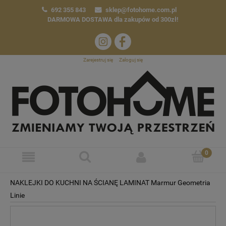
692 355 843
sklep@fotohome.com.pl
DARMOWA DOSTAWA
dla zakupów od 300zł!
Zarejestruj się
Zaloguj się
NAKLEJKI DO KUCHNI NA ŚCIANĘ LAMINAT Marmur Geometria
Linie