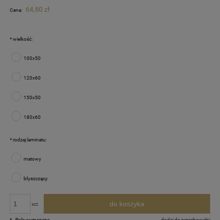
64,80 zł
Cena:
*
wielkość:
100x50
120x60
150x50
180x60
*
rodzaj laminatu:
matowy
błyszczący
do koszyka
szt.
*
- Pole wymagane
dodaj do przechowalni