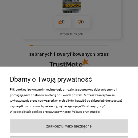
0
0
w tym miesiącu
zebranych i zweryfikowanych przez
Dbamy o Twoją prywatność
Pliki cookies i pokrewne im technologie umożliwiają poprawne działanie strony i
pomagają nam dostosować ofertę do Twoich potrzeb. Możesz zaakceptować
PRODUKTY
wykorzystanie przez nas wszystkich tych plików i przejść do sklepu lub dostosować
użycie plików do swoich preferencji, wybierając opcję "Dostosuj zgody".
Więcej o plikach cookies przeczytasz w naszej Polityce prywatności.
Moje Konto
zaakceptuj tylko niezbędne
Płatności i dostawa