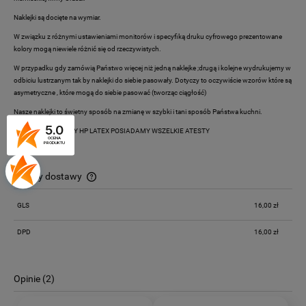
Naklejki są docięte na wymiar.
W związku z różnymi ustawieniami monitorów i specyfiką druku cyfrowego prezentowane
kolory mogą niewiele różnić się od rzeczywistych.
W przypadku gdy zamówią Państwo więcej niż jedną naklejke ;drugą i kolejne wydrukujemy w
odbiciu lustrzanym tak by naklejki do siebie pasowały. Dotyczy to oczywiście wzorów które są
asymetryczne , które mogą do siebie pasować (tworząc ciągłość)
Nasze naklejki to świetny sposób na zmianę w szybki i tani sposób Państwa kuchni.
5.0
DRUK EKOLOGICZNY HP LATEX POSIADAMY WSZELKIE ATESTY
OCENA
PRODUKTU
Koszty dostawy
Cena nie zawiera ewentualnych kosztów płatności
GLS
16,00 zł
DPD
16,00 zł
Opinie
(2)