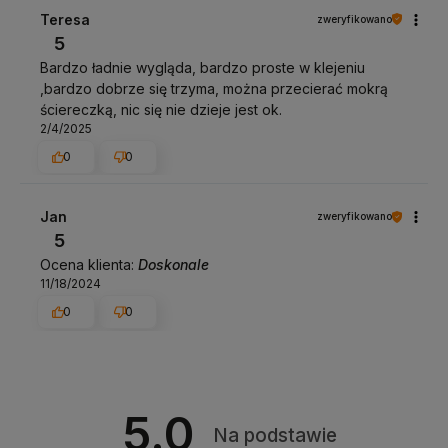
Teresa
zweryfikowano
5
Bardzo ładnie wygląda, bardzo proste w klejeniu
,bardzo dobrze się trzyma, można przecierać mokrą
ściereczką, nic się nie dzieje jest ok.
2/4/2025
0
0
Jan
zweryfikowano
5
Ocena klienta:
Doskonale
11/18/2024
0
0
5.0
Na podstawie