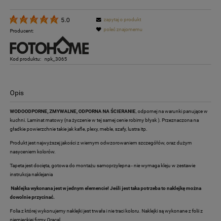
zapytaj o produkt
5.0
poleć znajomemu
Producent:
Kod produktu:
npk_3065
Opis
WODOODPORNE, ZMYWALNE, ODPORNA NA ŚCIERANIE
, odpornej na warunki panujące w
kuchni. Laminat matowy (na życzenie w tej samej cenie robimy błysk ). Przeznaczona na
gładkie powierzchnie takie jak kafle, plexy, meble, szafy, lustra itp.
Produkt jest najwyższej jakości z wiernym odwzorowaniem szczegółów, oraz dużym
nasyceniem kolorów.
Tapeta jest docięta, gotowa do montażu samoprzylepna - nie wymaga kleju w zestawie
instrukcja naklejania
Naklejka wykonana jest w jednym elemencie! Jeśli jest taka potrzeba to naklejkę można
dowolnie przycinać.
Folia z której wykonujemy naklejki jest trwała i nie traci koloru. Naklejki są wykonane z folii z
niemieckiej firmy Oracal.