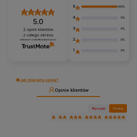
5
100%
4
0%
5.0
3
0%
2
opinii klientów
z całego okresu
2
0%
zebranych i zweryfikowanych przez
1
0%
Jak zbieramy opinie?
Opinie klientów
Wyczyść
Szukaj