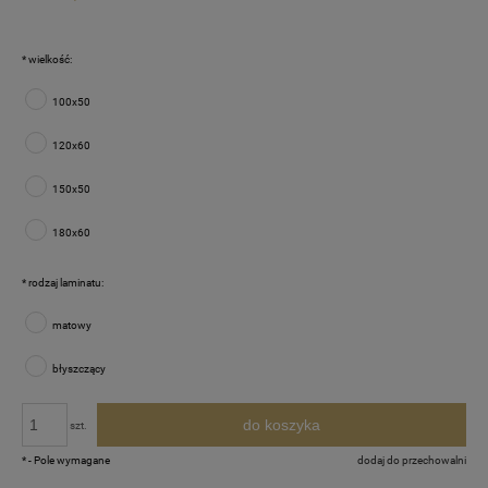
*
wielkość:
100x50
120x60
150x50
180x60
*
rodzaj laminatu:
matowy
błyszczący
do koszyka
szt.
*
- Pole wymagane
dodaj do przechowalni