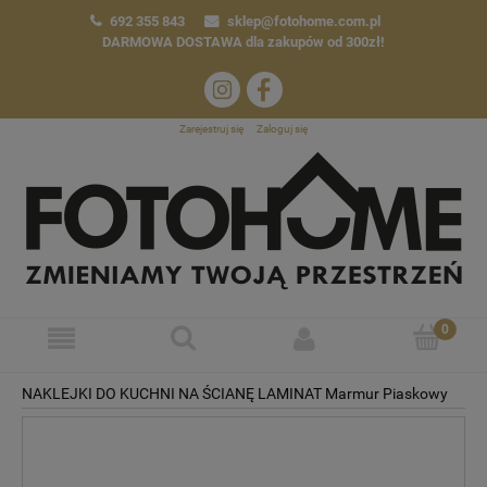
692 355 843
sklep@fotohome.com.pl
DARMOWA DOSTAWA
dla zakupów od 300zł!
Zarejestruj się
Zaloguj się
NAKLEJKI DO KUCHNI NA ŚCIANĘ LAMINAT Marmur Piaskowy