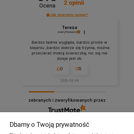
2
opinii
Ocena
Jak zbieramy opinie?
Teresa
zweryfikowano
Bardzo ładnie wygląda, bardzo proste w
klejeniu ,bardzo dobrze się trzyma, można
przecierać mokrą ściereczką, nic się nie
dzieje jest ok.
0
0
2025-02-04
zebranych i zweryfikowanych przez
Dbamy o Twoją prywatność