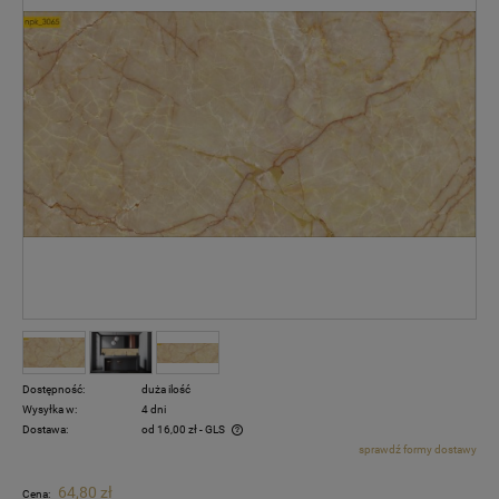
Dostępność:
duża ilość
Wysyłka w:
4 dni
Dostawa:
od 16,00 zł
- GLS
sprawdź formy dostawy
Cena nie zawiera ewentualnych kosztów płatności
64,80 zł
Cena: