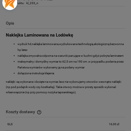
Kod produktu:
kl_233_n
Opis
Naklejka Laminowana na Lodówkę
wydruk hd,naklejka laminowana,wydrukowana technologią ekologiczną bezwonna
hp latex
naklejka zmywalna odporna na warunki panujące w kuchni gdyż pokryta laminatem
maksymalny i domyślny wymiar to 62,5 cm na 190 cm ,w przypadku podania przez
Państwa wymiarów wykonamy ją na podany wymiar
dołączona instrukcja klejenia
naklejki są wykonane i docięte na wymiar, lecz nie wykonujemy otworów wewnątrz naklejki
(np pod podajnik wody czy kostkarkę). Takie otwory można w prosty sposób wykonać
własnoręcznie (np przy pomocy nożyka tapicerskiego),
Koszty dostawy
Cena nie zawiera ewentualnych kosztów płatności
GLS
16,00 zł