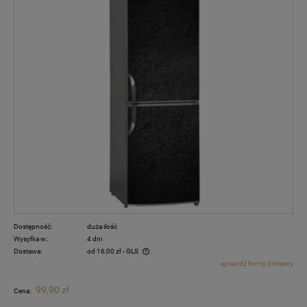
Dostępność:
duża ilość
Wysyłka w:
4 dni
Dostawa:
od 16,00 zł
- GLS
sprawdź formy dostawy
Cena nie zawiera ewentualnych kosztów płatności
99,90 zł
Cena: