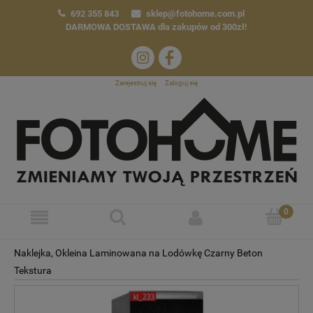
692 355 843
sklep@fotohome.com.pl
DARMOWA DOSTAWA
dla zakupów od 300zł!
Zarejestruj się
Zaloguj się
Naklejka, Okleina Laminowana na Lodówkę Czarny Beton
Tekstura