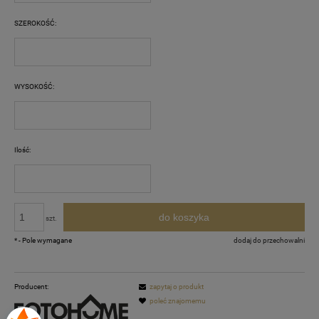
SZEROKOŚĆ:
WYSOKOŚĆ:
Ilość:
do koszyka
szt.
*
- Pole wymagane
dodaj do przechowalni
Producent:
zapytaj o produkt
poleć znajomemu