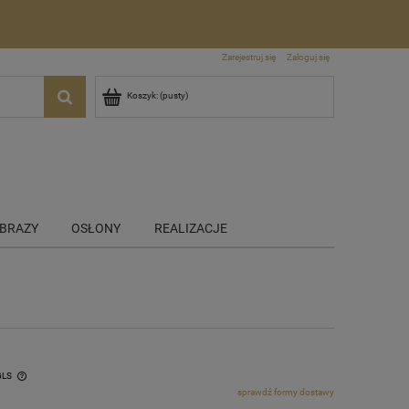
Zarejestruj się
Zaloguj się
Koszyk:
(pusty)
BRAZY
OSŁONY
REALIZACJE
GLS
sprawdź formy dostawy