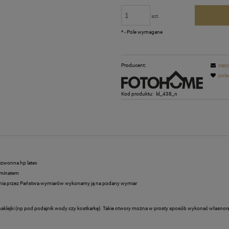
szt.
*
- Pole wymagane
Producent:
zapy
pole
Kod produktu:
ld_438_n
ezwonna hp latex
aminatem
ania przez Państwa wymiarów wykonamy ją na podany wymiar
naklejki (np pod podajnik wody czy kostkarkę). Takie otwory można w prosty sposób wykonać własnorę