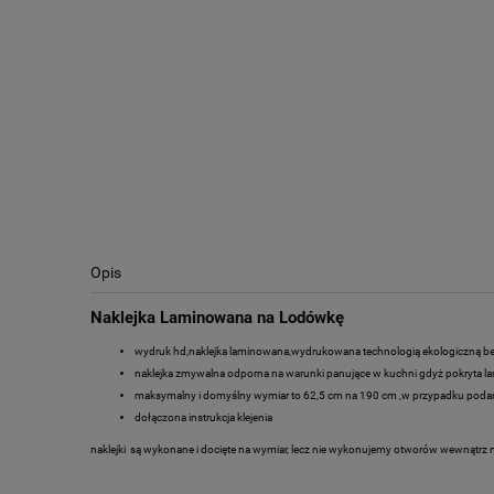
Opis
Naklejka Laminowana na Lodówkę
wydruk hd,naklejka laminowana,wydrukowana technologią ekologiczną b
naklejka zmywalna odporna na warunki panujące w kuchni gdyż pokryta l
maksymalny i domyślny wymiar to 62,5 cm na 190 cm ,w przypadku pod
dołączona instrukcja klejenia
naklejki są wykonane i docięte na wymiar, lecz nie wykonujemy otworów wewnątrz 