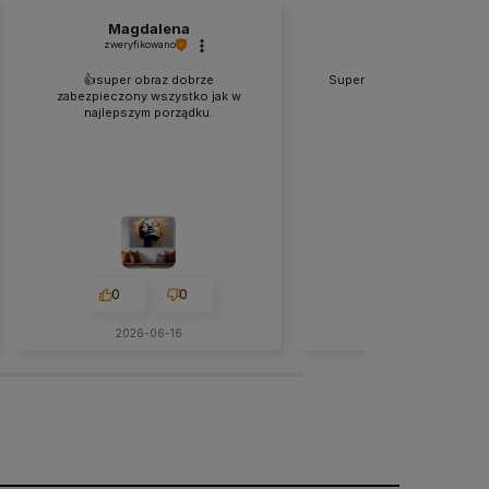
Magdalena
Andrzej
zweryfikowano
zweryfikowano
👍️super obraz dobrze
Super obraz pięknie prezen
zabezpieczony wszystko jak w
na ścianie żona bard
najlepszym porządku.
zadowolona. polec
0
0
0
0
2026-06-16
2026-05-21