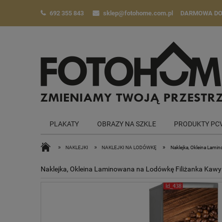
692 355 843
sklep@fotohome.com.pl
DARMOWA D
PLAKATY
OBRAZY NA SZKLE
PRODUKTY PC
»
»
»
NAKLEJKI
NAKLEJKI NA LODÓWKĘ
Naklejka, Okleina Lami
Naklejka, Okleina Laminowana na Lodówkę Filiżanka Kawy