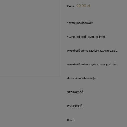
Cena nie zawiera ewentualnych kosztów
99,90 zł
Cena:
płatności
*
szerokość lodówki:
*
wysokość całkowita lodówki:
wysokość górnej części w razie podziału:
wysokość dolnej części w razie podziału:
dodatkowe informacje:
SZEROKOŚĆ:
WYSOKOŚĆ:
Ilość: