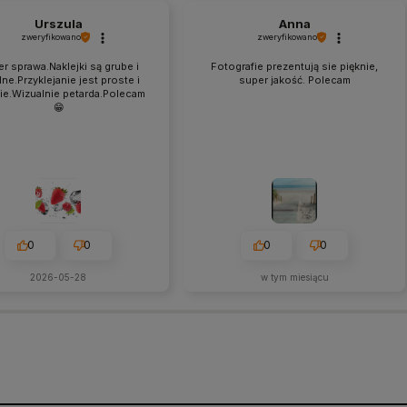
Urszula
Anna
zweryfikowano
zweryfikowano
r sprawa.Naklejki są grube i
Fotografie prezentują sie pięknie,
dne.Przyklejanie jest proste i
super jakość. Polecam
ie.Wizualnie petarda.Polecam
😁
0
0
0
0
2026-05-28
w tym miesiącu