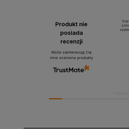
Supe
Produkt nie
soli
szybk
posiada
recenzji
Może zainteresują Cię
inne ocenione produkty