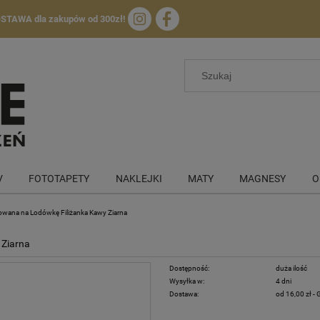
OSTAWA
dla zakupów od 300zł!
V
FOTOTAPETY
NAKLEJKI
MATY
MAGNESY
O
nowana na Lodówkę Filiżanka Kawy Ziarna
 Ziarna
Dostępność:
duża ilość
Wysyłka w:
4 dni
Dostawa:
od 16,00 zł
- 