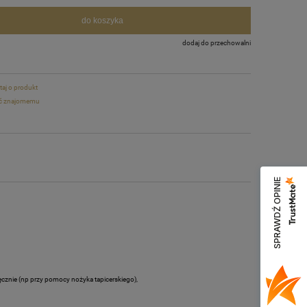
do koszyka
dodaj do przechowalni
taj o produkt
ć znajomemu
SPRAWDŹ OPINIE
cznie (np przy pomocy nożyka tapicerskiego),