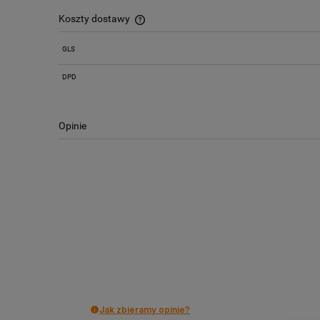
Koszty dostawy
GLS
Cena nie zawiera ewentualnych kosztów
płatności
DPD
Opinie
Jak zbieramy opinie?