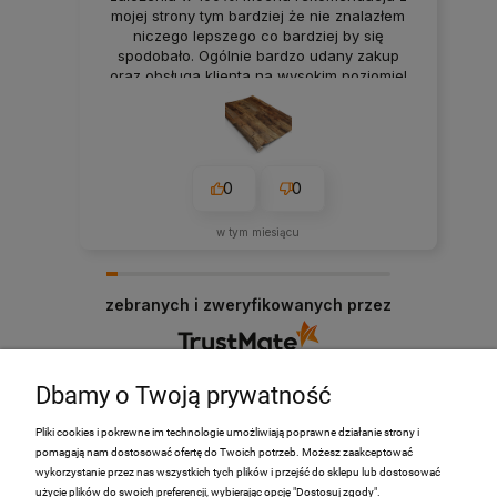
mojej strony tym bardziej że nie znalazłem
niczego lepszego co bardziej by się
spodobało. Ogólnie bardzo udany zakup
oraz obsługa klienta na wysokim poziomie!
Gorąco polecam!
0
0
w tym miesiącu
zebranych i zweryfikowanych przez
Dbamy o Twoją prywatność
Pliki cookies i pokrewne im technologie umożliwiają poprawne działanie strony i
pomagają nam dostosować ofertę do Twoich potrzeb. Możesz zaakceptować
PRODUKTY
wykorzystanie przez nas wszystkich tych plików i przejść do sklepu lub dostosować
użycie plików do swoich preferencji, wybierając opcję "Dostosuj zgody".