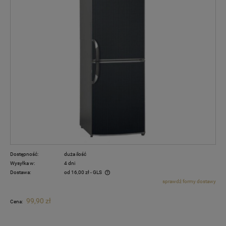
Dostępność:
duża ilość
Wysyłka w:
4 dni
Dostawa:
od 16,00 zł
- GLS
sprawdź formy dostawy
Cena nie zawiera ewentualnych kosztów płatności
99,90 zł
Cena: