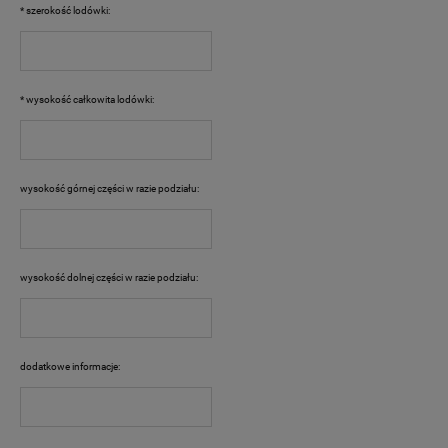
*
szerokość lodówki:
*
wysokość całkowita lodówki:
wysokość górnej części w razie podziału:
wysokość dolnej części w razie podziału:
dodatkowe informacje: