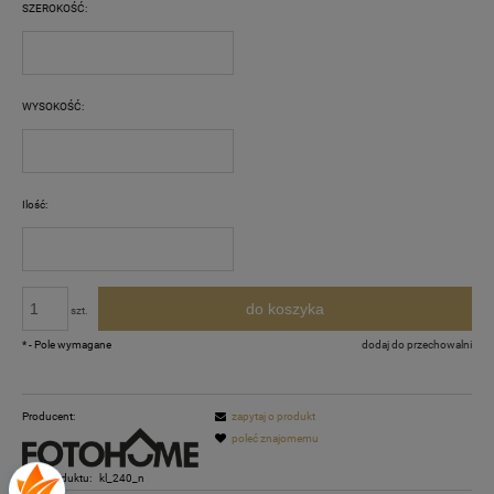
SZEROKOŚĆ:
WYSOKOŚĆ:
Ilość:
do koszyka
szt.
*
- Pole wymagane
dodaj do przechowalni
Producent:
zapytaj o produkt
poleć znajomemu
Kod produktu:
kl_240_n