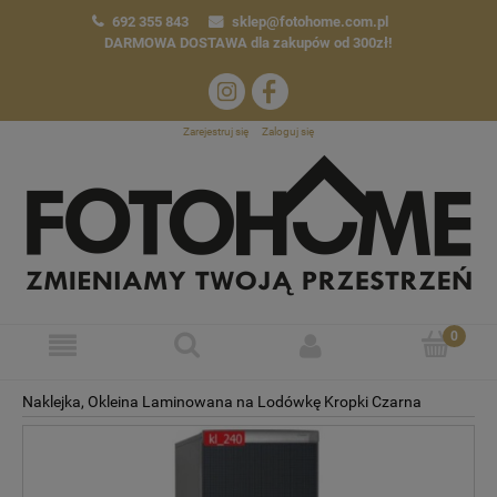
692 355 843
sklep@fotohome.com.pl
DARMOWA DOSTAWA
dla zakupów od 300zł!
Zarejestruj się
Zaloguj się
Naklejka, Okleina Laminowana na Lodówkę Kropki Czarna