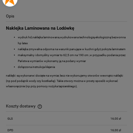
Opis
Naklejka Laminowana na Lodówkę
wydruk hd,naklejka laminowana,wydrukowana technologią ekologiczną bezwonna
hp latex
naklejka zmywalna odporna na warunki panujące w kuchni gdyż pokryta laminatem
maksymalny i domyślny wymiar to 62,5 cm na 190 cm ,w przypadku podania przez
Państwa wymiarów wykonamy ją na podany wymiar
dołączona instrukcja klejenia
naklejki są wykonane i docięte na wymiar, lecz nie wykonujemy otworów wewnątrz naklejki
(np pod podajnik wody czy kostkarkę). Takie otwory można w prosty sposób wykonać
własnoręcznie (np przy pomocy nożyka tapicerskiego),
Koszty dostawy
Cena nie zawiera ewentualnych kosztów płatności
GLS
16,00 zł
DPD
16,00 zł