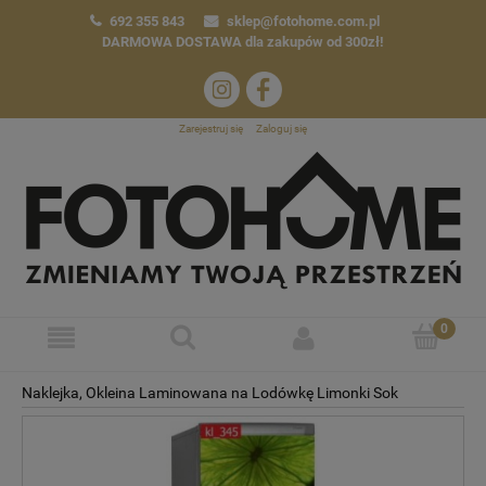
692 355 843
sklep@fotohome.com.pl
DARMOWA DOSTAWA
dla zakupów od 300zł!
Zarejestruj się
Zaloguj się
Naklejka, Okleina Laminowana na Lodówkę Limonki Sok