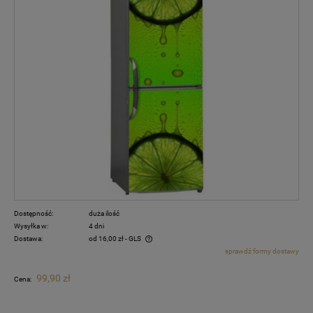
Dostępność:
duża ilość
Wysyłka w:
4 dni
Dostawa:
od 16,00 zł
- GLS
sprawdź formy dostawy
Cena nie zawiera ewentualnych kosztów płatności
99,90 zł
Cena: