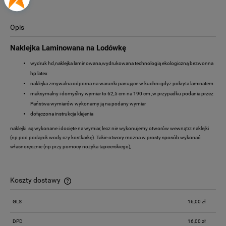
Opis
Naklejka Laminowana na Lodówkę
wydruk hd,naklejka laminowana,wydrukowana technologią ekologiczną bezwonna
hp latex
naklejka zmywalna odporna na warunki panujące w kuchni gdyż pokryta laminatem
maksymalny i domyślny wymiar to 62,5 cm na 190 cm ,w przypadku podania przez
Państwa wymiarów wykonamy ją na podany wymiar
dołączona instrukcja klejenia
naklejki są wykonane i docięte na wymiar, lecz nie wykonujemy otworów wewnątrz naklejki
(np pod podajnik wody czy kostkarkę). Takie otwory można w prosty sposób wykonać
własnoręcznie (np przy pomocy nożyka tapicerskiego),
Koszty dostawy
Cena nie zawiera ewentualnych kosztów płatności
GLS
16,00 zł
DPD
16,00 zł