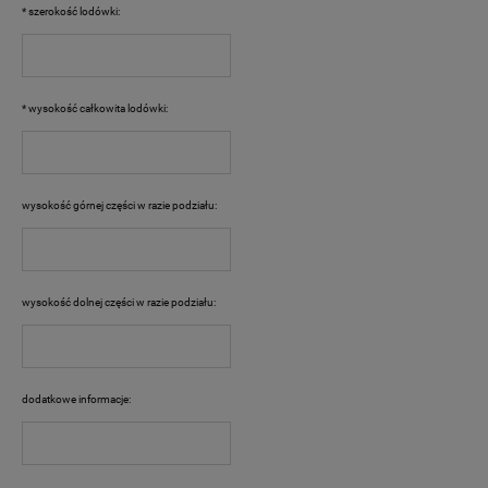
*
szerokość lodówki:
*
wysokość całkowita lodówki:
wysokość górnej części w razie podziału:
wysokość dolnej części w razie podziału:
dodatkowe informacje: