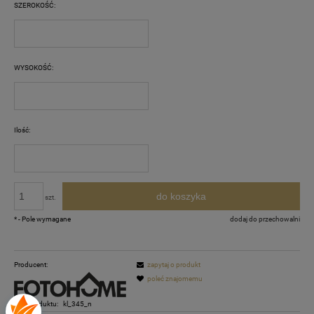
SZEROKOŚĆ:
WYSOKOŚĆ:
Ilość:
do koszyka
szt.
*
- Pole wymagane
dodaj do przechowalni
Producent:
zapytaj o produkt
poleć znajomemu
Kod produktu:
kl_345_n