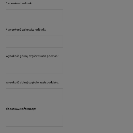
*
szerokość lodówki:
*
wysokość całkowita lodówki:
wysokość górnej części w razie podziału:
wysokość dolnej części w razie podziału:
dodatkowe informacje: