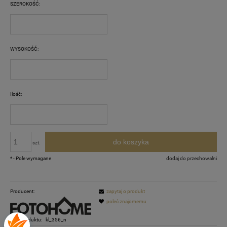
SZEROKOŚĆ:
WYSOKOŚĆ:
Ilość:
do koszyka
szt.
*
- Pole wymagane
dodaj do przechowalni
Producent:
zapytaj o produkt
poleć znajomemu
Kod produktu:
kl_356_n