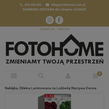
692 355 843
sklep@fotohome.com.pl
DARMOWA DOSTAWA
dla zakupów od 300zł!
Zarejestruj się
Zaloguj się
Naklejka, Okleina Laminowana na Lodówkę Warzywa Owoce