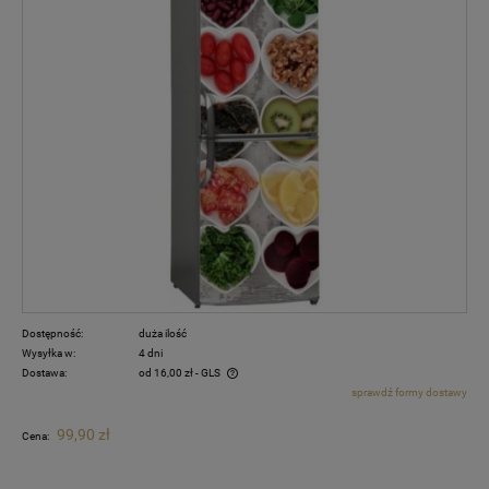
Dostępność:
duża ilość
Wysyłka w:
4 dni
Dostawa:
od 16,00 zł
- GLS
sprawdź formy dostawy
Cena nie zawiera ewentualnych kosztów płatności
99,90 zł
Cena: