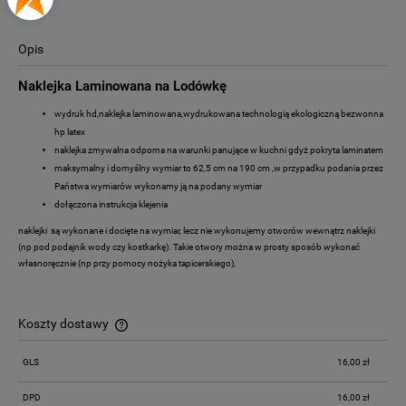
Opis
Naklejka Laminowana na Lodówkę
wydruk hd,naklejka laminowana,wydrukowana technologią ekologiczną bezwonna
hp latex
naklejka zmywalna odporna na warunki panujące w kuchni gdyż pokryta laminatem
maksymalny i domyślny wymiar to 62,5 cm na 190 cm ,w przypadku podania przez
Państwa wymiarów wykonamy ją na podany wymiar
dołączona instrukcja klejenia
naklejki są wykonane i docięte na wymiar, lecz nie wykonujemy otworów wewnątrz naklejki
(np pod podajnik wody czy kostkarkę). Takie otwory można w prosty sposób wykonać
własnoręcznie (np przy pomocy nożyka tapicerskiego),
Koszty dostawy
Cena nie zawiera ewentualnych kosztów płatności
GLS
16,00 zł
DPD
16,00 zł