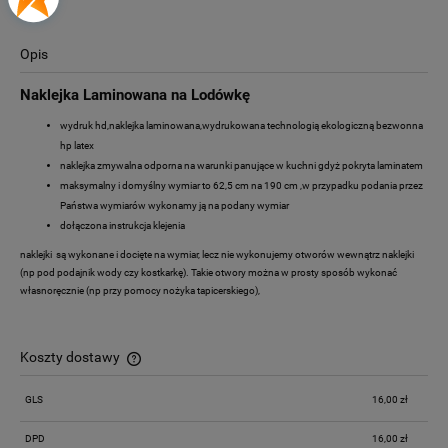
Opis
Naklejka Laminowana na Lodówkę
wydruk hd,naklejka laminowana,wydrukowana technologią ekologiczną bezwonna
hp latex
naklejka zmywalna odporna na warunki panujące w kuchni gdyż pokryta laminatem
maksymalny i domyślny wymiar to 62,5 cm na 190 cm ,w przypadku podania przez
Państwa wymiarów wykonamy ją na podany wymiar
dołączona instrukcja klejenia
naklejki są wykonane i docięte na wymiar, lecz nie wykonujemy otworów wewnątrz naklejki
(np pod podajnik wody czy kostkarkę). Takie otwory można w prosty sposób wykonać
własnoręcznie (np przy pomocy nożyka tapicerskiego),
Koszty dostawy
Cena nie zawiera ewentualnych kosztów płatności
GLS
16,00 zł
DPD
16,00 zł