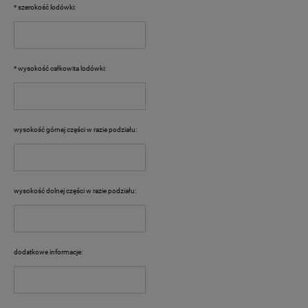
*
szerokość lodówki:
*
wysokość całkowita lodówki:
wysokość górnej części w razie podziału:
wysokość dolnej części w razie podziału:
dodatkowe informacje: