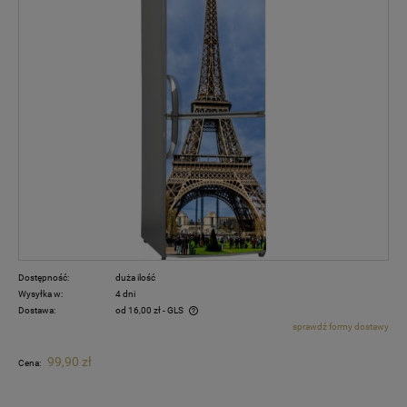
Dostępność:
duża ilość
Wysyłka w:
4 dni
Dostawa:
od 16,00 zł
- GLS
sprawdź formy dostawy
Cena nie zawiera ewentualnych kosztów płatności
99,90 zł
Cena: