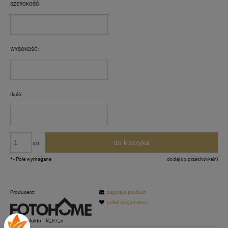
SZEROKOŚĆ:
WYSOKOŚĆ:
Ilość:
do koszyka
szt.
*
- Pole wymagane
dodaj do przechowalni
Producent:
zapytaj o produkt
poleć znajomemu
Kod produktu:
kl_67_n