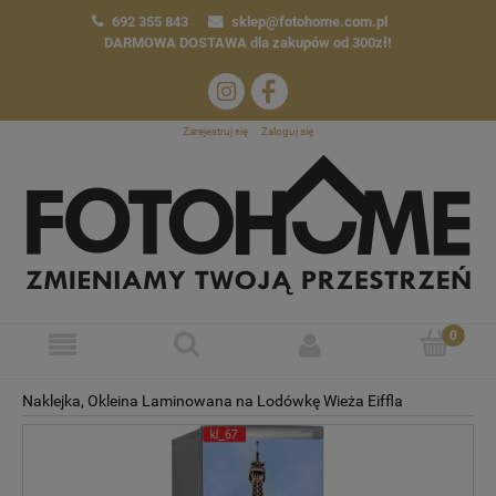
692 355 843
sklep@fotohome.com.pl
DARMOWA DOSTAWA
dla zakupów od 300zł!
Zarejestruj się
Zaloguj się
Naklejka, Okleina Laminowana na Lodówkę Wieża Eiffla