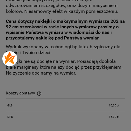
odwzorowaniem szczegółów, oraz dużym nasyceniem
kolorów. Niesamowity efekt w każdym pomieszczeniu.
Cena dotyczy naklejki o maksymalnym wymiarze 202 na
92 cm szerokości
w razie innych wymiarów prosimy o
wpisanie Państwa wymiaru w wiadomości do nas i
przygotujemy naklejkę pod Państwa wymiar
Wydruk wykonany w technologi hp latex bezpieczny dla
Ciebie i Twoich dzieci .
Naklejki nie są docięte na wymiar
.
Posiadają dookoła
białe marginesy które należy dociąć przez przyklejeniem.
Na życzenie docinamy na wymiar.
Koszty dostawy
Cena nie zawiera ewentualnych kosztów płatności
GLS
16,00 zł
DPD
16,00 zł