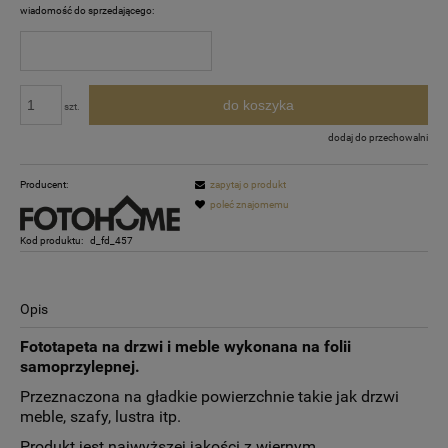
wiadomość do sprzedającego:
do koszyka
szt.
dodaj do przechowalni
Producent:
zapytaj o produkt
poleć znajomemu
Kod produktu:
d_fd_457
Opis
Fototapeta na drzwi i meble wykonana na folii
samoprzylepnej.
Przeznaczona na gładkie powierzchnie takie jak drzwi
meble, szafy, lustra itp.
Produkt jest najwyższej jakości z wiernym