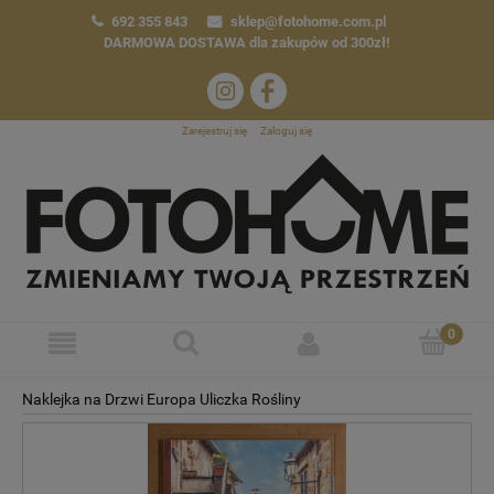
692 355 843
sklep@fotohome.com.pl
DARMOWA DOSTAWA
dla zakupów od 300zł!
Zarejestruj się
Zaloguj się
Naklejka na Drzwi Europa Uliczka Rośliny