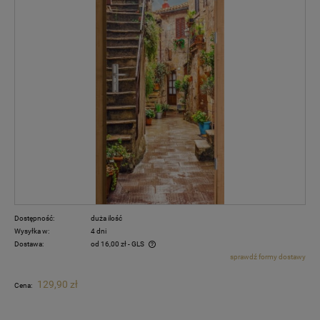
Dostępność:
duża ilość
Wysyłka w:
4 dni
Dostawa:
od 16,00 zł
- GLS
sprawdź formy dostawy
Cena nie zawiera ewentualnych kosztów płatności
129,90 zł
Cena: