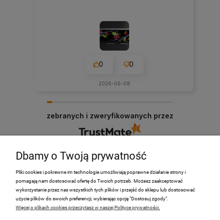
0
0
2026-06-08
zebranych i zweryfikowanych przez
Dbamy o Twoją prywatność
Pliki cookies i pokrewne im technologie umożliwiają poprawne działanie strony i
pomagają nam dostosować ofertę do Twoich potrzeb. Możesz zaakceptować
PRODUKTY
wykorzystanie przez nas wszystkich tych plików i przejść do sklepu lub dostosować
użycie plików do swoich preferencji, wybierając opcję "Dostosuj zgody".
Więcej o plikach cookies przeczytasz w naszej Polityce prywatności.
Moje Konto