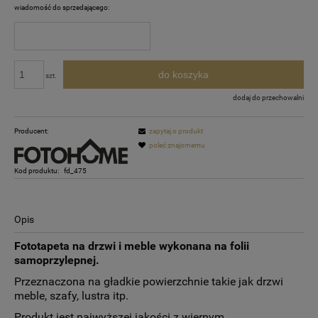
wiadomość do sprzedającego:
do koszyka
szt.
dodaj do przechowalni
Producent:
zapytaj o produkt
poleć znajomemu
Kod produktu:
fd_475
Opis
Fototapeta na drzwi i meble wykonana na folii
samoprzylepnej.
Przeznaczona na gładkie powierzchnie takie jak drzwi
meble, szafy, lustra itp.
Produkt jest najwyższej jakości z wiernym