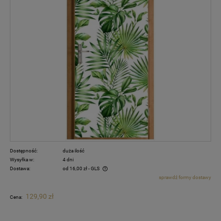
Dostępność:
duża ilość
Wysyłka w:
4 dni
Dostawa:
od 16,00 zł
- GLS
sprawdź formy dostawy
Cena nie zawiera ewentualnych kosztów płatności
129,90 zł
Cena: