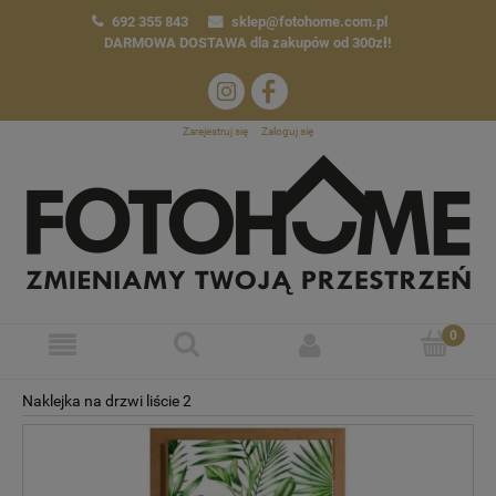
692 355 843
sklep@fotohome.com.pl
DARMOWA DOSTAWA
dla zakupów od 300zł!
Zarejestruj się
Zaloguj się
Naklejka na drzwi liście 2