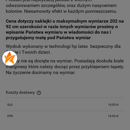
odwzorowaniem szczegółów, oraz dużym nasyceniem
kolorów. Niesamowity efekt w każdym pomieszczeniu.
Cena dotyczy naklejki o maksymalnym wymiarze 202 na
92 cm szerokości
w razie innych wymiarów prosimy o
wpisanie Państwa wymiaru w wiadomości do nas i
przygotujemy matę pod Państwa wymiar
Wydruk wykonany w technologi hp latex bezpieczny dla
Ciebie i Twoich dzieci .
Tapety nie są docięte na wymiar
.
Posiadają dookoła białe
marginesy które należy dociąć przez przyklejeniem tapety.
Na życzenie docinamy na wymiar.
Koszty dostawy
Cena nie zawiera ewentualnych kosztów płatności
GLS
16,00 zł
DPD
16,00 zł