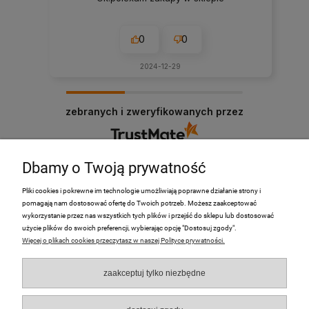
0
0
2024-12-29
zebranych i zweryfikowanych przez
Dbamy o Twoją prywatność
Pliki cookies i pokrewne im technologie umożliwiają poprawne działanie strony i
pomagają nam dostosować ofertę do Twoich potrzeb. Możesz zaakceptować
PRODUKTY
wykorzystanie przez nas wszystkich tych plików i przejść do sklepu lub dostosować
użycie plików do swoich preferencji, wybierając opcję "Dostosuj zgody".
Więcej o plikach cookies przeczytasz w naszej Polityce prywatności.
Moje Konto
zaakceptuj tylko niezbędne
Płatności i dostawa