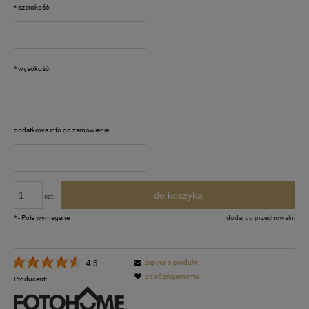
*
szerokość:
*
wysokość:
dodatkowe info do zamówienia:
do koszyka
szt.
*
- Pole wymagane
dodaj do przechowalni
zapytaj o produkt
4.5
poleć znajomemu
Producent: