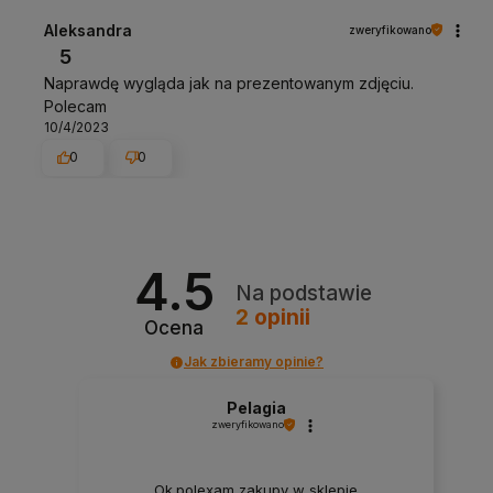
Aleksandra
zweryfikowano
5
Naprawdę wygląda jak na prezentowanym zdjęciu.
Polecam
10/4/2023
0
0
4.5
Na podstawie
2
opinii
Ocena
Jak zbieramy opinie?
Pelagia
zweryfikowano
Ok.polexam zakupy w sklepie