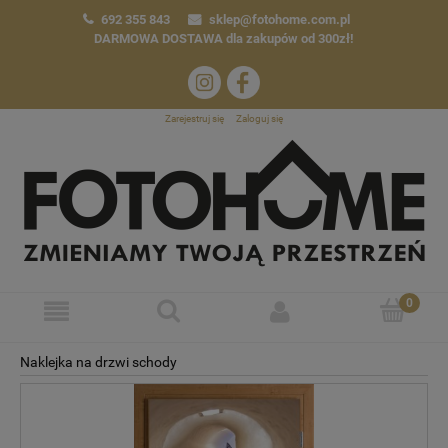
692 355 843
sklep@fotohome.com.pl
DARMOWA DOSTAWA
dla zakupów od 300zł!
Zarejestruj się
Zaloguj się
Naklejka na drzwi schody