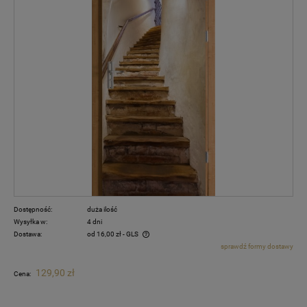
Dostępność:
duża ilość
Wysyłka w:
4 dni
Dostawa:
od 16,00 zł
- GLS
sprawdź formy dostawy
Cena nie zawiera ewentualnych kosztów płatności
129,90 zł
Cena: