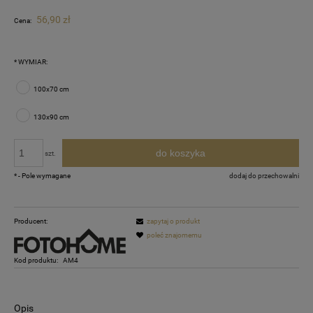
56,90 zł
Cena:
*
WYMIAR:
100x70 cm
130x90 cm
do koszyka
szt.
*
- Pole wymagane
dodaj do przechowalni
Producent:
zapytaj o produkt
poleć znajomemu
Kod produktu:
AM4
Opis