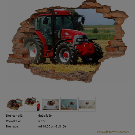
Dostępność:
duża ilość
Wysyłka w:
5 dni
Dostawa:
od 16,00 zł
- GLS
sprawdź formy dostawy
Cena nie zawiera ewentualnych kosztów płatności