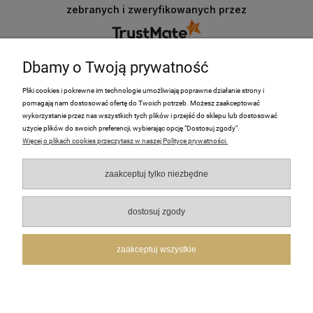
zebranych i zweryfikowanych przez
Dbamy o Twoją prywatność
Pliki cookies i pokrewne im technologie umożliwiają poprawne działanie strony i
pomagają nam dostosować ofertę do Twoich potrzeb. Możesz zaakceptować
PRODUKTY
wykorzystanie przez nas wszystkich tych plików i przejść do sklepu lub dostosować
użycie plików do swoich preferencji, wybierając opcję "Dostosuj zgody".
Więcej o plikach cookies przeczytasz w naszej Polityce prywatności.
Moje Konto
zaakceptuj tylko niezbędne
Płatności i dostawa
O nas
dostosuj zgody
Pomoc
zaakceptuj wszystkie
FotoHome | Stawki Denkowskie 25f, 27-400 Ostrowiec Świętokrzyski | NIP: 5732758408 |
REGON: 241305164
pokaż pełną wersję strony