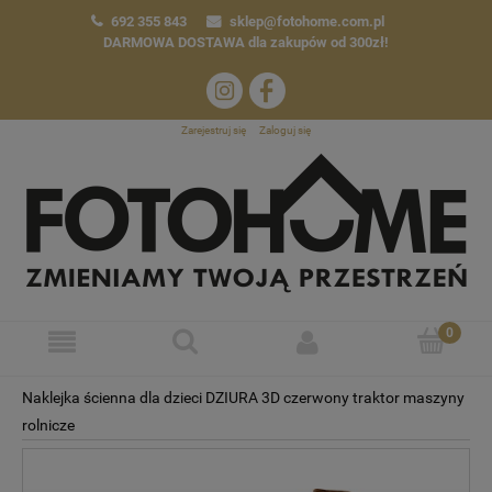
692 355 843
sklep@fotohome.com.pl
DARMOWA DOSTAWA
dla zakupów od 300zł!
Zarejestruj się
Zaloguj się
Naklejka ścienna dla dzieci DZIURA 3D czerwony traktor maszyny
rolnicze