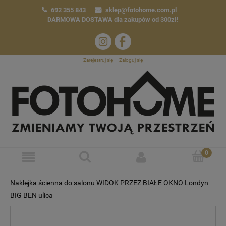
692 355 843
sklep@fotohome.com.pl
DARMOWA DOSTAWA
dla zakupów od 300zł!
Zarejestruj się
Zaloguj się
Naklejka ścienna do salonu WIDOK PRZEZ BIAŁE OKNO Londyn
BIG BEN ulica