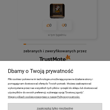
0
0
w tym tygodniu
zebranych i zweryfikowanych przez
Dbamy o Twoją prywatność
Pliki cookies i pokrewne im technologie umożliwiają poprawne działanie strony i
pomagają nam dostosować ofertę do Twoich potrzeb. Możesz zaakceptować
PRODUKTY
wykorzystanie przez nas wszystkich tych plików i przejść do sklepu lub dostosować
użycie plików do swoich preferencji, wybierając opcję "Dostosuj zgody".
Więcej o plikach cookies przeczytasz w naszej Polityce prywatności.
Moje Konto
zaakceptuj tylko niezbędne
Płatności i dostawa