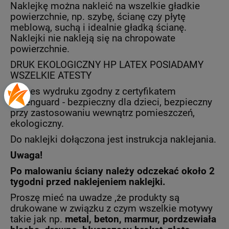
Naklejkę można nakleić na wszelkie gładkie
powierzchnie, np. szybę, ścianę czy płytę
meblową, suchą i idealnie gładką ścianę.
Naklejki nie nakleją się na chropowate
powierzchnie.
DRUK EKOLOGICZNY HP LATEX POSIADAMY
WSZELKIE ATESTY
Proces wydruku zgodny z certyfikatem
Greenguard - bezpieczny dla dzieci, bezpieczny
przy zastosowaniu wewnątrz pomieszczeń,
ekologiczny.
Do naklejki dołączona jest instrukcja naklejania.
Uwaga!
Po malowaniu ściany należy odczekać około 2
tygodni przed naklejeniem naklejki.
Proszę mieć na uwadze ,że produkty są
drukowane w związku z czym wszelkie motywy
takie jak np.
metal, beton, marmur, pordzewiała