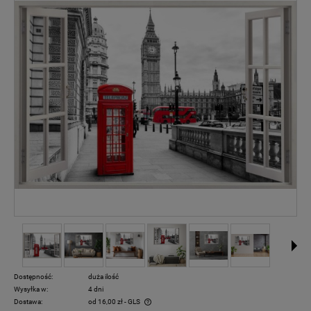
Dostępność:
duża ilość
Wysyłka w:
4 dni
Dostawa:
od 16,00 zł
- GLS