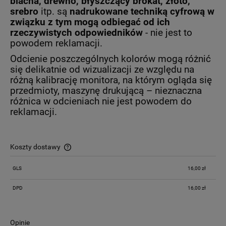
blacha, drewno,
błyszczący brokat, złoto,
srebro
itp. są
nadrukowane techniką cyfrową w
związku z tym mogą odbiegać od ich
rzeczywistych odpowiedników
- nie jest to
powodem reklamacji.
Odcienie poszczególnych kolorów mogą różnić
się delikatnie od wizualizacji ze względu na
różną kalibrację monitora, na którym ogląda się
przedmioty, maszynę drukującą – nieznaczna
różnica w odcieniach nie jest powodem do
reklamacji.
Koszty dostawy
Cena nie zawiera ewentualnych kosztów płatności
GLS
16,00 zł
DPD
16,00 zł
Opinie