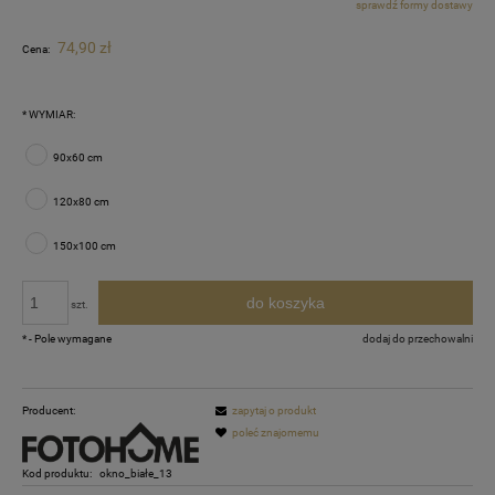
sprawdź formy dostawy
Cena nie zawiera ewentualnych kosztów płatności
74,90 zł
Cena:
*
WYMIAR:
90x60 cm
120x80 cm
150x100 cm
do koszyka
szt.
*
- Pole wymagane
dodaj do przechowalni
Producent:
zapytaj o produkt
poleć znajomemu
Kod produktu:
okno_białe_13