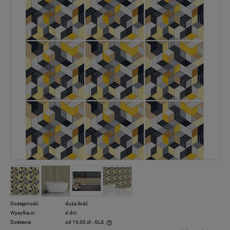
Dostępność:
duża ilość
Wysyłka w:
4 dni
Dostawa:
od 16,00 zł
- GLS