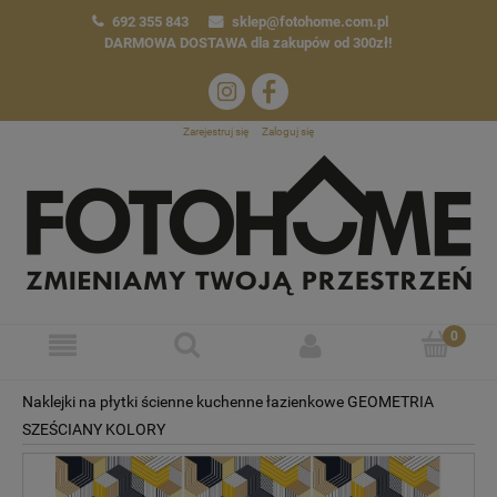
692 355 843
sklep@fotohome.com.pl
DARMOWA DOSTAWA
dla zakupów od 300zł!
Zarejestruj się
Zaloguj się
Naklejki na płytki ścienne kuchenne łazienkowe GEOMETRIA
SZEŚCIANY KOLORY