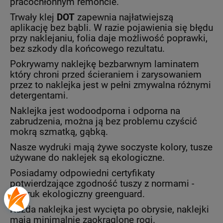
pracochłonnym remoncie.
Trwały klej
DOT
zapewnia najłatwiejszą
aplikację bez bąbli. W razie pojawienia się błędu
przy naklejaniu, folia daje możliwość poprawki,
bez szkody dla końcowego rezultatu.
Pokrywamy naklejkę bezbarwnym laminatem
który chroni przed ścieraniem i zarysowaniem
przez to naklejka jest w pełni zmywalna różnymi
detergentami.
Naklejka jest wodoodporna i odporna na
zabrudzenia, można ją bez problemu czyścić
mokrą szmatką, gąbką.
Nasze wydruki mają żywe soczyste kolory, tusze
używane do naklejek są ekologiczne.
Posiadamy odpowiedni certyfikaty
potwierdzające zgodność tuszy z normami -
wydruk ekologiczny greenguard.
Każda naklejka jest wycięta po obrysie, naklejki
mają minimalnie zaokrąglone rogi.