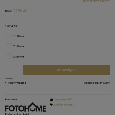
sprawdź formy dostawy
Cena nie zawiera ewentualnych kosztów płatności
62,90 zł
Cena:
*
WYMIAR:
10x10 cm
20x20 cm
30x30 cm
do koszyka
zestaw
*
- Pole wymagane
dodaj do przechowalni
Producent:
zapytaj o produkt
poleć znajomemu
Kod produktu:
kn48