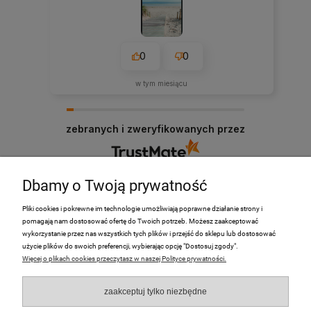
0
0
w tym miesiącu
zebranych i zweryfikowanych przez
Dbamy o Twoją prywatność
Pliki cookies i pokrewne im technologie umożliwiają poprawne działanie strony i
pomagają nam dostosować ofertę do Twoich potrzeb. Możesz zaakceptować
PRODUKTY
wykorzystanie przez nas wszystkich tych plików i przejść do sklepu lub dostosować
użycie plików do swoich preferencji, wybierając opcję "Dostosuj zgody".
Więcej o plikach cookies przeczytasz w naszej Polityce prywatności.
Moje Konto
zaakceptuj tylko niezbędne
Płatności i dostawa