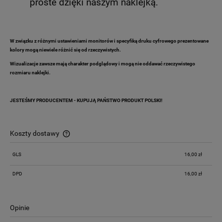
proste dzięki naszym naklejką.
W związku z różnymi ustawieniami monitorów i specyfiką druku cyfrowego prezentowane
kolory mogą niewiele różnić się od rzeczywistych.
Wizualizacje zawsze mają charakter podglądowy i mogą nie oddawać rzeczywistego
rozmiaru naklejki.
JESTEŚMY PRODUCENTEM - KUPUJĄ PAŃSTWO PRODUKT POLSKI!
Koszty dostawy
Cena nie zawiera ewentualnych kosztów płatności
GLS
16,00 zł
DPD
16,00 zł
Opinie