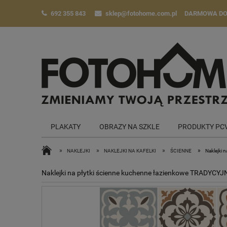
692 355 843
sklep@fotohome.com.pl
DARMOWA D
PLAKATY
OBRAZY NA SZKLE
PRODUKTY PC
»
»
»
»
NAKLEJKI
NAKLEJKI NA KAFELKI
ŚCIENNE
Naklejki
Naklejki na płytki ścienne kuchenne łazienkowe TRADY