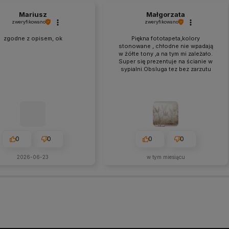
Mariusz
Małgorzata
zweryfikowano
zweryfikowano
zgodne z opisem, ok
Piękna fototapeta,kolory
stonowane , chłodne nie wpadają
w żółte tony ,a na tym mi zależało.
Super się prezentuje na ścianie w
sypialni.Obsluga tez bez zarzutu
0
0
0
0
2026-06-23
w tym miesiącu