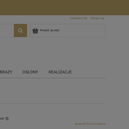
Zarejestruj się
Zaloguj się
Koszyk:
(pusty)
BRAZY
OSŁONY
REALIZACJE
GLS
sprawdź formy dostawy