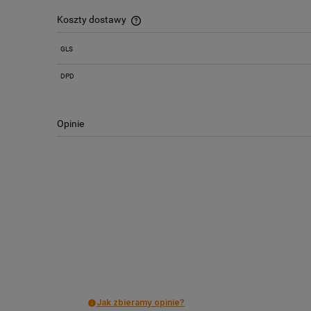
Koszty dostawy
GLS
Cena nie zawiera ewentualnych kosztów
płatności
DPD
Opinie
Jak zbieramy opinie?