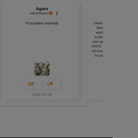
Agata
Krzysztof
zweryfikowano
zweryfikowano
Przepiękna tapeta👍️
Okleina bardzo naturalnie 
Idealnie można tak powi
wpisuje się w koncept t
sobie założyłem aby wyglą
rzeczywiście spełnia te za
100%! Mocna rekomendacja
strony tym bardziej że nie 
niczego lepszego co bard
się spodobało. Ogólnie 
udany zakup oraz obsługa 
na wysokim poziomie! 
polecam!
0
0
0
0
2026-07-08
w tym miesiącu