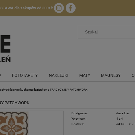
OSTAWA
dla zakupów od 300zł!
V
FOTOTAPETY
NAKLEJKI
MATY
MAGNESY
O
 na płytki ścienne kuchenne łazienkowe TRADYCYJNY PATCHWORK
CYJNY PATCHWORK
Dostępność:
duża ilość
Wysyłka w:
4 dni
Dostawa:
od 16,00 zł
- 