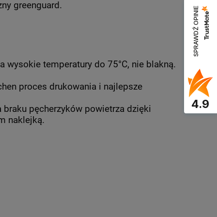
zny greenguard.
SPRAWDŹ OPINIE
a wysokie temperatury do 75°C, nie blakną.
chen proces drukowania i najlepsze
4.9
a braku pęcherzyków powietrza dzięki
m naklejką.