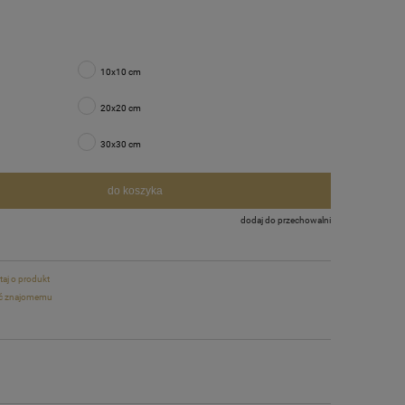
10x10 cm
20x20 cm
30x30 cm
do koszyka
dodaj do przechowalni
taj o produkt
ć znajomemu