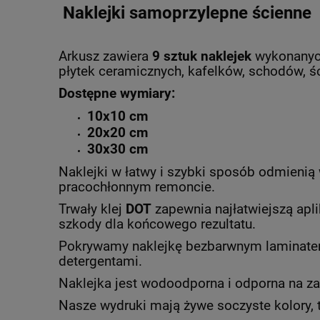
Naklejki samoprzylepne ścienne
Arkusz zawiera
9 sztuk naklejek
wykonanych
płytek ceramicznych, kafelków, schodów, śc
Dostępne wymiary:
10x10 cm
20x20 cm
30x30 cm
Naklejki w łatwy i szybki sposób odmienią 
pracochłonnym remoncie.
Trwały klej
DOT
zapewnia najłatwiejszą apli
szkody dla końcowego rezultatu.
Pokrywamy naklejkę bezbarwnym laminatem 
detergentami.
Naklejka jest wodoodporna i odporna na z
Nasze wydruki mają żywe soczyste kolory, 