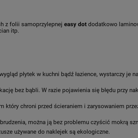
 z folii samoprzylepnej
easy dot
dodatkowo
laminow
ian itp.
wygląd płytek w kuchni bądź łazience, wystarczy je na
kację bez bąbli. W razie pojawienia się błędu przy na
który chroni przed ścieraniem i zarysowaniem przez 
abrudzenia, można ją bez problemu czyścić mokrą sz
tusze używane do naklejek są ekologiczne.