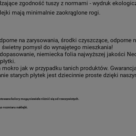
dzające zgodność tuszy z normami - wydruk ekologic
lejki mają minimalnie zaokrąglone rogi.
dporne na zarysowania, środki czyszczące, odporne n
– świetny pomysł do wynajętego mieszkania!
 dopasowanie, niemiecka folia najwyższej jakości Ne
płytki.
na mokro jak w przypadku tanich produktów. Gwarancj
ie starych płytek jest dziecinnie proste dzięki naszy
towane kolory mogą niewiele różnić się od rzeczywistych.
o rozmiaru naklejki.