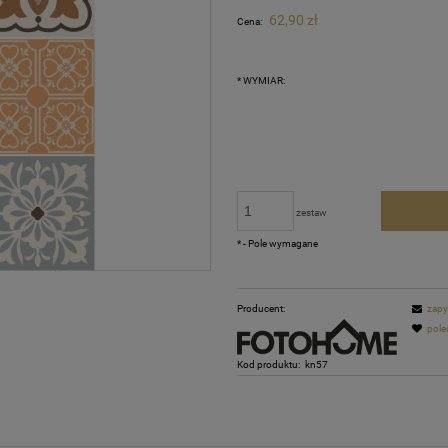
Cena nie zawiera ewentualnych kosztów
62,90 zł
Cena:
płatności
*
WYMIAR:
zestaw
*
- Pole wymagane
Producent:
zapy
pole
Kod produktu:
kn57