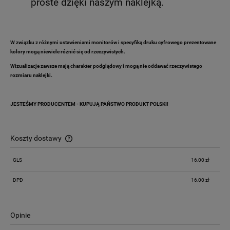
proste dzięki naszym naklejką.
W związku z różnymi ustawieniami monitorów i specyfiką druku cyfrowego prezentowane
kolory mogą niewiele różnić się od rzeczywistych.
Wizualizacje zawsze mają charakter podglądowy i mogą nie oddawać rzeczywistego
rozmiaru naklejki.
JESTEŚMY PRODUCENTEM - KUPUJĄ PAŃSTWO PRODUKT POLSKI!
Koszty dostawy
Cena nie zawiera ewentualnych kosztów płatności
GLS
16,00 zł
DPD
16,00 zł
Opinie