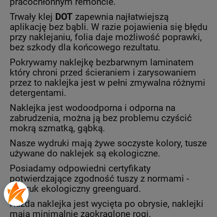
pracochłonnym remoncie.
Trwały klej
DOT
zapewnia najłatwiejszą
aplikację bez bąbli. W razie pojawienia się błędu
przy naklejaniu, folia daje możliwość poprawki,
bez szkody dla końcowego rezultatu.
Pokrywamy naklejkę bezbarwnym laminatem
który chroni przed ścieraniem i zarysowaniem
przez to naklejka jest w pełni zmywalna różnymi
detergentami.
Naklejka jest wodoodporna i odporna na
zabrudzenia, można ją bez problemu czyścić
mokrą szmatką, gąbką.
Nasze wydruki mają żywe soczyste kolory, tusze
używane do naklejek są ekologiczne.
Posiadamy odpowiedni certyfikaty
potwierdzające zgodność tuszy z normami -
wydruk ekologiczny greenguard.
Każda naklejka jest wycięta po obrysie, naklejki
mają minimalnie zaokrąglone rogi.