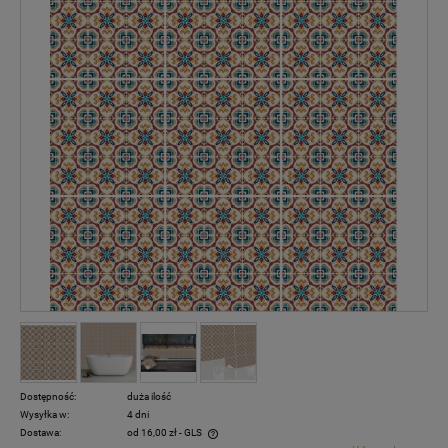
Dostępność:
duża ilość
Wysyłka w:
4 dni
Dostawa:
od 16,00 zł
- GLS