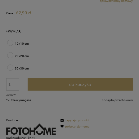
sprawdź formy dostawy
Cena nie zawiera ewentualnych kosztów płatności
62,90 zł
Cena:
*
WYMIAR:
10x10 cm
20x20 cm
30x30 cm
do koszyka
zestaw
*
- Pole wymagane
dodaj do przechowalni
Producent:
zapytaj o produkt
poleć znajomemu
Kod produktu:
kn71