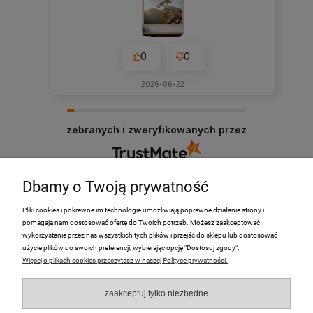
0
0
2026-06-22
zebranych i zweryfikowanych przez
Dbamy o Twoją prywatność
Pliki cookies i pokrewne im technologie umożliwiają poprawne działanie strony i
pomagają nam dostosować ofertę do Twoich potrzeb. Możesz zaakceptować
PRODUKTY
wykorzystanie przez nas wszystkich tych plików i przejść do sklepu lub dostosować
użycie plików do swoich preferencji, wybierając opcję "Dostosuj zgody".
Więcej o plikach cookies przeczytasz w naszej Polityce prywatności.
Moje Konto
zaakceptuj tylko niezbędne
Płatności i dostawa