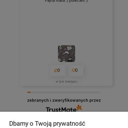
Fajna mata :) polecam :)
0
0
w tym miesiącu
zebranych i zweryfikowanych przez
Dbamy o Twoją prywatność