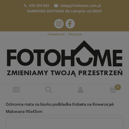
692 355 843
sklep@fotohome.com.pl
DARMOWA DOSTAWA
dla zakupów od 300zł!
Zarejestruj się
Zaloguj się
Ochronna mata na biurko podkładka Kobieta na Rowerze jak
Malowana 90x45cm