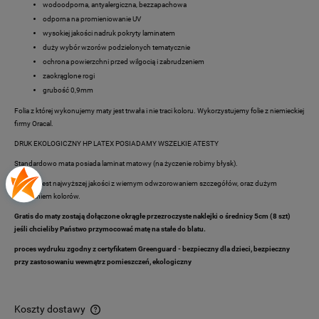
wodoodporna, antyalergiczna, bezzapachowa
odporna na promieniowanie UV
wysokiej jakości nadruk pokryty laminatem
duży wybór wzorów podzielonych tematycznie
ochrona powierzchni przed wilgocią i zabrudzeniem
zaokrąglone rogi
grubość 0,9mm
Folia z której wykonujemy maty jest trwała i nie traci koloru. Wykorzystujemy folie z niemieckiej
firmy Oracal.
DRUK EKOLOGICZNY HP LATEX POSIADAMY WSZELKIE ATESTY
Standardowo mata posiada laminat matowy (na życzenie robimy błysk).
Produkt jest najwyższej jakości z wiernym odwzorowaniem szczegółów, oraz dużym
nasyceniem kolorów.
Gratis do maty zostają dołączone okrągłe przezroczyste naklejki o średnicy 5cm (8 szt)
jeśli chcieliby Państwo przymocować matę na stałe do blatu.
proces wydruku zgodny z certyfikatem
Greenguard
- bezpieczny dla dzieci, bezpieczny
przy zastosowaniu wewnątrz pomieszczeń, ekologiczny
Koszty dostawy
Cena nie zawiera ewentualnych kosztów płatności