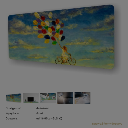
Dostępność:
duża ilość
Wysyłka w:
4 dni
Dostawa:
od 16,00 zł
- GLS
sprawdź formy dostawy
Cena nie zawiera ewentualnych kosztów płatności