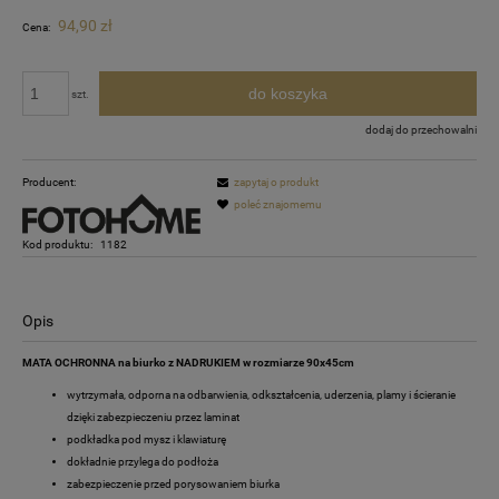
94,90 zł
Cena:
do koszyka
szt.
dodaj do przechowalni
Producent:
zapytaj o produkt
poleć znajomemu
Kod produktu:
1182
Opis
MATA OCHRONNA na biurko z NADRUKIEM w rozmiarze 90x45cm
wytrzymała, odporna na odbarwienia, odkształcenia, uderzenia, plamy i ścieranie
dzięki zabezpieczeniu przez laminat
podkładka pod mysz i klawiaturę
dokładnie przylega do podłoża
zabezpieczenie przed porysowaniem biurka