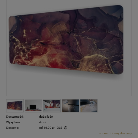
Dostępność:
duża ilość
Wysyłka w:
4 dni
Dostawa:
od 16,00 zł
- GLS
sprawdź formy dostawy
Cena nie zawiera ewentualnych kosztów płatności