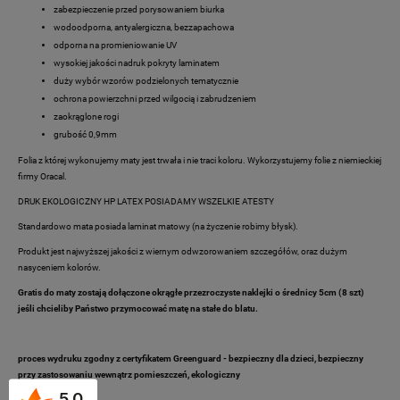
zabezpieczenie przed porysowaniem biurka
wodoodporna, antyalergiczna, bezzapachowa
odporna na promieniowanie UV
wysokiej jakości nadruk pokryty laminatem
duży wybór wzorów podzielonych tematycznie
ochrona powierzchni przed wilgocią i zabrudzeniem
zaokrąglone rogi
grubość 0,9mm
Folia z której wykonujemy maty jest trwała i nie traci koloru. Wykorzystujemy folie z niemieckiej
firmy Oracal.
DRUK EKOLOGICZNY HP LATEX POSIADAMY WSZELKIE ATESTY
Standardowo mata posiada laminat matowy (na życzenie robimy błysk).
Produkt jest najwyższej jakości z wiernym odwzorowaniem szczegółów, oraz dużym
nasyceniem kolorów.
Gratis do maty zostają dołączone okrągłe przezroczyste naklejki o średnicy 5cm (8 szt)
jeśli chcieliby Państwo przymocować matę na stałe do blatu.
proces wydruku zgodny z certyfikatem
Greenguard
- bezpieczny dla dzieci, bezpieczny
przy zastosowaniu wewnątrz pomieszczeń, ekologiczny
5.0