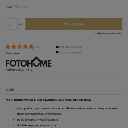
94,90 zł
Cena:
do koszyka
szt.
dodaj do przechowalni
zapytaj o produkt
5.0
poleć znajomemu
Producent:
Kod produktu:
1312
Opis
MATA OCHRONNA na biurko z NADRUKIEM w rozmiarze 90x45cm
wytrzymała, odporna na odbarwienia, odkształcenia, uderzenia, plamy i ścieranie
dzięki zabezpieczeniu przez laminat
podkładka pod mysz i klawiaturę
dokładnie przylega do podłoża