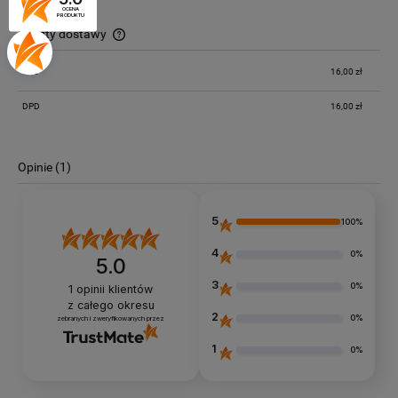
OCENA
PRODUKTU
Koszty dostawy
Cena nie zawiera ewentualnych kosztów płatności
GLS
16,00 zł
DPD
16,00 zł
Opinie
(1)
5
100%
4
0%
5.0
3
0%
1
opinii klientów
z całego okresu
2
0%
zebranych i zweryfikowanych przez
1
0%