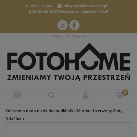
692 355 843
sklep@fotohome.com.pl
DARMOWA DOSTAWA
dla zakupów od 300zł!
Zarejestruj się
Zaloguj się
Ochronna mata na biurko podkładka Marmur Czerwony Złoty
90x45cm