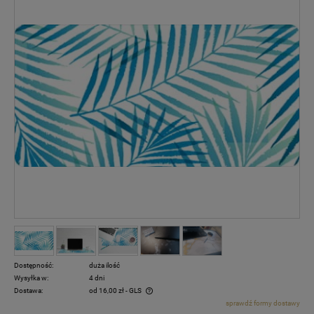
Dostępność:
duża ilość
Wysyłka w:
4 dni
Dostawa:
od 16,00 zł
- GLS
sprawdź formy dostawy
Cena nie zawiera ewentualnych kosztów płatności