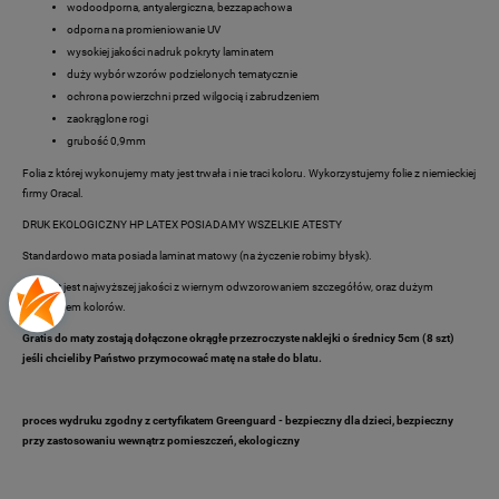
wodoodporna, antyalergiczna, bezzapachowa
odporna na promieniowanie UV
wysokiej jakości nadruk pokryty laminatem
duży wybór wzorów podzielonych tematycznie
ochrona powierzchni przed wilgocią i zabrudzeniem
zaokrąglone rogi
grubość 0,9mm
Folia z której wykonujemy maty jest trwała i nie traci koloru. Wykorzystujemy folie z niemieckiej
firmy Oracal.
DRUK EKOLOGICZNY HP LATEX POSIADAMY WSZELKIE ATESTY
Standardowo mata posiada laminat matowy (na życzenie robimy błysk).
Produkt jest najwyższej jakości z wiernym odwzorowaniem szczegółów, oraz dużym
nasyceniem kolorów.
Gratis do maty zostają dołączone okrągłe przezroczyste naklejki o średnicy 5cm (8 szt)
jeśli chcieliby Państwo przymocować matę na stałe do blatu.
proces wydruku zgodny z certyfikatem
Greenguard
- bezpieczny dla dzieci, bezpieczny
przy zastosowaniu wewnątrz pomieszczeń, ekologiczny