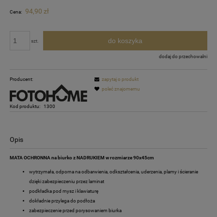
94,90 zł
Cena:
do koszyka
szt.
dodaj do przechowalni
Producent:
zapytaj o produkt
poleć znajomemu
Kod produktu:
1300
Opis
MATA OCHRONNA na biurko z NADRUKIEM w rozmiarze 90x45cm
wytrzymała, odporna na odbarwienia, odkształcenia, uderzenia, plamy i ścieranie
dzięki zabezpieczeniu przez laminat
podkładka pod mysz i klawiaturę
dokładnie przylega do podłoża
zabezpieczenie przed porysowaniem biurka