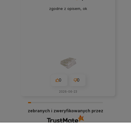
zgodne z opisem, ok
0
0
2026-06-23
zebranych i zweryfikowanych przez