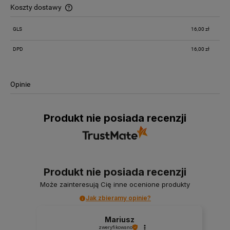
Koszty dostawy
Cena nie zawiera ewentualnych kosztów płatności
GLS
16,00 zł
DPD
16,00 zł
Opinie
Produkt nie posiada recenzji
Produkt nie posiada recenzji
Może zainteresują Cię inne ocenione produkty
Jak zbieramy opinie?
Mariusz
zweryfikowano