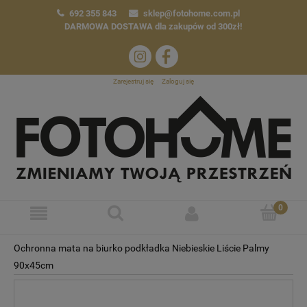
692 355 843
sklep@fotohome.com.pl
DARMOWA DOSTAWA
dla zakupów od 300zł!
Zarejestruj się
Zaloguj się
Ochronna mata na biurko podkładka Niebieskie Liście Palmy
90x45cm