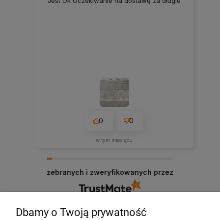
Jest Ok Oczekiwanie na dostawę za długie
0
0
w tym miesiącu
zebranych i zweryfikowanych przez
Dbamy o Twoją prywatność