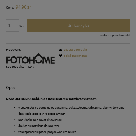
94,90 zł
Cena:
do koszyka
szt.
dodaj do przechowalni
Producent:
zapytaj o produkt
poleć znajomemu
Kod produktu:
1247
Opis
MATA OCHRONNA na biurko z NADRUKIEM w rozmiarze 90x45cm
wytrzymała, odporna na odbarwienia, odkształcenia, uderzenia, plamy i ścieranie
dzięki zabezpieczeniu przez laminat
podkładka pod mysz i klawiaturę
dokładnie przylega do podłoża
zabezpieczenie przed porysowaniem biurka