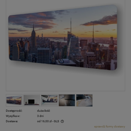
Dostępność:
duża ilość
Wysyłka w:
3 dni
Dostawa:
od 16,00 zł
- GLS
sprawdź formy dostawy
Cena nie zawiera ewentualnych kosztów płatności