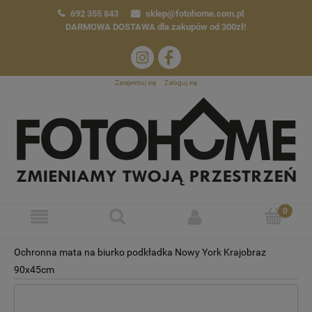
692 355 843
sklep@fotohome.com.pl
DARMOWA DOSTAWA
dla zakupów od 300zł!
Zarejestruj się
Zaloguj się
Ochronna mata na biurko podkładka Nowy York Krajobraz
90x45cm