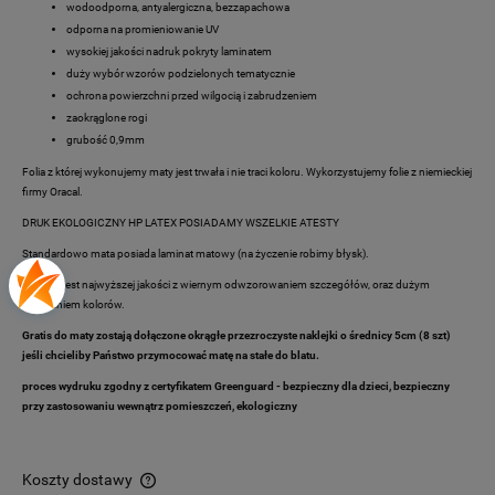
wodoodporna, antyalergiczna, bezzapachowa
odporna na promieniowanie UV
wysokiej jakości nadruk pokryty laminatem
duży wybór wzorów podzielonych tematycznie
ochrona powierzchni przed wilgocią i zabrudzeniem
zaokrąglone rogi
grubość 0,9mm
Folia z której wykonujemy maty jest trwała i nie traci koloru. Wykorzystujemy folie z niemieckiej
firmy Oracal.
DRUK EKOLOGICZNY HP LATEX POSIADAMY WSZELKIE ATESTY
Standardowo mata posiada laminat matowy (na życzenie robimy błysk).
Produkt jest najwyższej jakości z wiernym odwzorowaniem szczegółów, oraz dużym
nasyceniem kolorów.
Gratis do maty zostają dołączone okrągłe przezroczyste naklejki o średnicy 5cm (8 szt)
jeśli chcieliby Państwo przymocować matę na stałe do blatu.
proces wydruku zgodny z certyfikatem
Greenguard
- bezpieczny dla dzieci, bezpieczny
przy zastosowaniu wewnątrz pomieszczeń, ekologiczny
Koszty dostawy
Cena nie zawiera ewentualnych kosztów płatności