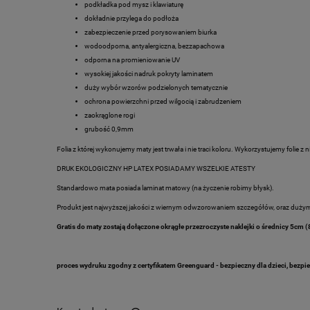
podkładka pod mysz i klawiaturę
dokładnie przylega do podłoża
zabezpieczenie przed porysowaniem biurka
wodoodporna, antyalergiczna, bezzapachowa
odporna na promieniowanie UV
wysokiej jakości nadruk pokryty laminatem
duży wybór wzorów podzielonych tematycznie
ochrona powierzchni przed wilgocią i zabrudzeniem
zaokrąglone rogi
grubość 0,9mm
Folia z której wykonujemy maty jest trwała i nie traci koloru. Wykorzystujemy folie z n
DRUK EKOLOGICZNY HP LATEX POSIADAMY WSZELKIE ATESTY
Standardowo mata posiada laminat matowy (na życzenie robimy błysk).
Produkt jest najwyższej jakości z wiernym odwzorowaniem szczegółów, oraz duży
Gratis do maty zostają dołączone okrągłe przezroczyste naklejki o średnicy 5cm (8
proces wydruku zgodny z certyfikatem
Greenguard
- bezpieczny dla dzieci, bezp