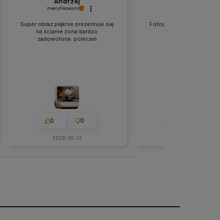
Andrzej
Anna
zweryfikowano
zweryfikowano
Super obraz pięknie prezentuje się
Fotografie prezentują sie 
na ścianie żona bardzo
super jakość. Polec
zadowolona. polecam
0
0
0
0
2026-05-21
w tym miesiącu