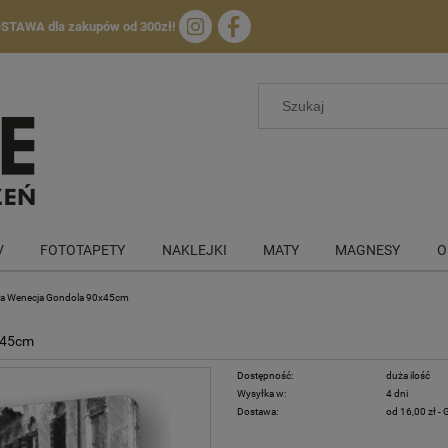
OSTAWA
dla zakupów od 300zł!
V
FOTOTAPETY
NAKLEJKI
MATY
MAGNESY
O
ka Wenecja Gondola 90x45cm
x45cm
Dostępność:
duża ilość
Wysyłka w:
4 dni
Dostawa:
od 16,00 zł
- 