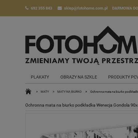
692 355 843
sklep@fotohome.com.pl
DARMOWA D
PLAKATY
OBRAZY NA SZKLE
PRODUKTY PC
»
»
»
MATY
MATY NA BIURKO
Ochronna mata na biurko podkład
Ochronna mata na biurko podkładka Wenecja Gondola 90