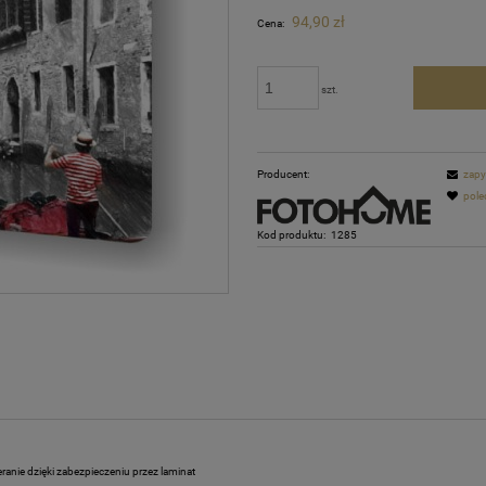
Cena nie zawiera ewentualnych kosztów
94,90 zł
Cena:
płatności
szt.
Producent:
zapy
pole
Kod produktu:
1285
ranie dzięki zabezpieczeniu przez laminat