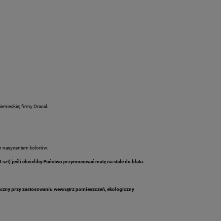
iemieckiej firmy Oracal.
m nasyceniem kolorów.
 szt) jeśli chcieliby Państwo przymocować matę na stałe do blatu.
ieczny przy zastosowaniu wewnątrz pomieszczeń, ekologiczny