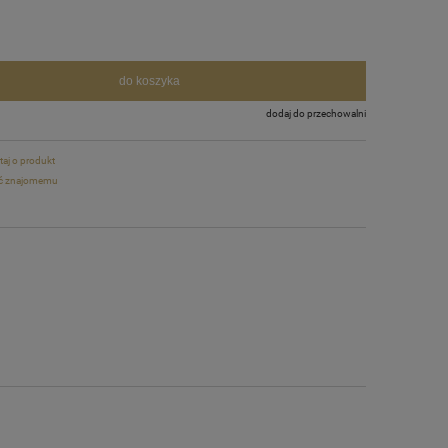
do koszyka
dodaj do przechowalni
taj o produkt
ć znajomemu