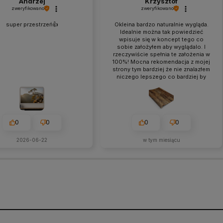
Andrzej
Krzysztof
zweryfikowano
zweryfikowano
super przestrzeń👍️
Okleina bardzo naturalnie wygląda.
Idealnie można tak powiedzieć
wpisuje się w koncept tego co
sobie założyłem aby wyglądalo. I
rzeczywiście spełnia te założenia w
100%! Mocna rekomendacja z mojej
strony tym bardziej że nie znalazłem
niczego lepszego co bardziej by
się spodobało. Ogólnie bardzo
udany zakup oraz obsługa klienta
na wysokim poziomie! Gorąco
polecam!
0
0
0
0
2026-06-22
w tym miesiącu