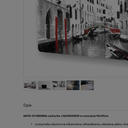
Opis
MATA OCHRONNA na biurko z NADRUKIEM w rozmiarze 90x45cm
wytrzymała, odporna na odbarwienia, odkształcenia, uderzenia, plamy i ście