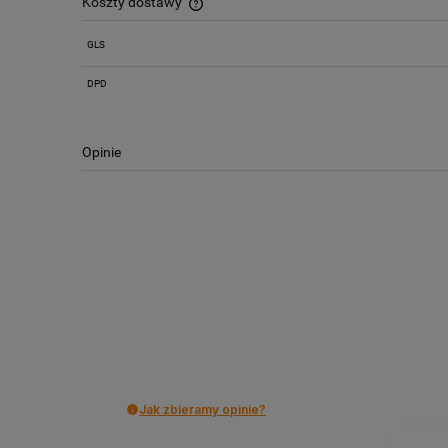
Koszty dostawy
GLS
Cena nie zawiera ewentualnych kosztów
płatności
DPD
Opinie
Jak zbieramy opinie?