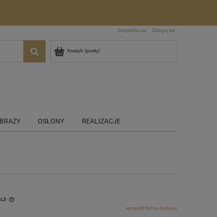
Zarejestruj się
Zaloguj się
Koszyk:
(pusty)
BRAZY
OSŁONY
REALIZACJE
GLS
sprawdź formy dostawy