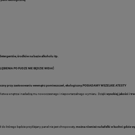
detergentów, środków na bazie alkoholu itp.
ŁĘBIENIA PO FUDZE NIE BĘDZIE WIDAĆ
zpieczny przy zastosowaniu wewnątrz pomieszczeń, ekologiczny.POSIADAMY WSZELKIE ATESTY
ństwa wnętrza i nadadzą mu nowoczesnego i niepowtarzalnego wymiaru. Dzięki
wysokiej jakości i t
 do którego będzie przyklejany panel nie jest chropowaty,
można również na kafelki w kuchni gdzie wy