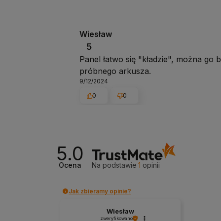
Wiesław
5
Panel łatwo się "kładzie", można go 
próbnego arkusza.
9/12/2024
0
0
5.0
Ocena
Na podstawie
1
opinii
Jak zbieramy opinie?
Wiesław
zweryfikowano