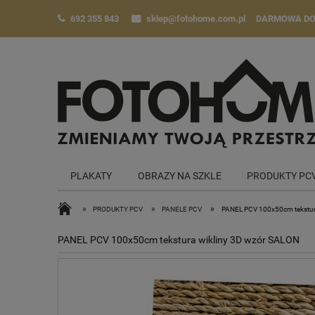
692 355 843
sklep@fotohome.com.pl
DARMOWA D
PLAKATY
OBRAZY NA SZKLE
PRODUKTY PC
»
»
»
PRODUKTY PCV
PANELE PCV
PANEL PCV 100x50cm tekstur
PANEL PCV 100x50cm tekstura wikliny 3D wzór SALON