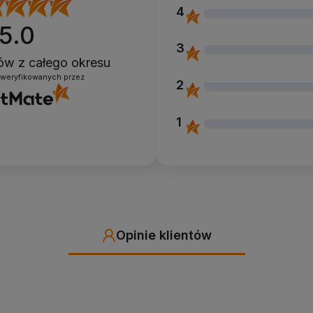
4
5.0
3
ntów
z całego okresu
zweryfikowanych przez
2
1
Opinie klientów