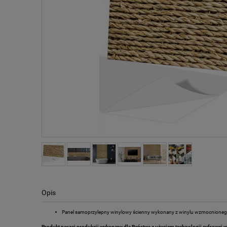
Opis
Panel samoprzylepny winylowy ścienny wykonany z winylu wzmocnionego
Produkt naszej produkcji wykonany dla Państwa z użyciem technologii cyfrowej w