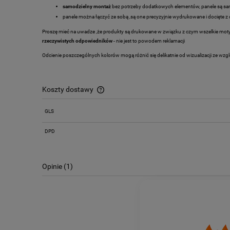
samodzielny montaż
bez potrzeby dodatkowych elementów, panele są s
panele można łączyć ze sobą ,są one precyzyjnie wydrukowane i docięte
Proszę mieć na uwadze ,że produkty są drukowane w związku z czym wszelkie motyw
rzeczywistych odpowiedników
- nie jest to powodem reklamacji
Odcienie poszczególnych kolorów mogą różnić się delikatnie od wizualizacji ze wzg
Koszty dostawy
GLS
Cena nie zawiera ewentualnych kosztów
płatności
DPD
Opinie
(1)