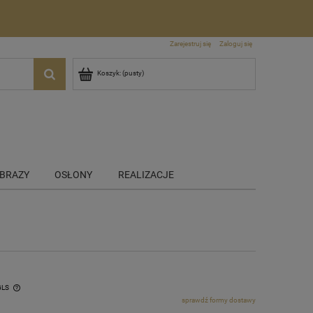
Zarejestruj się
Zaloguj się
Koszyk:
(pusty)
BRAZY
OSŁONY
REALIZACJE
GLS
sprawdź formy dostawy