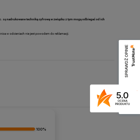
tp. są
nadrukowane techniką cyfrową w związku z tym mogą odbiegać od ich
żnica w odcieniach nie jest powodem do reklamacji.
SPRAWDŹ OPINIE
5.0
OCENA
PRODUKTU
4.9
100%