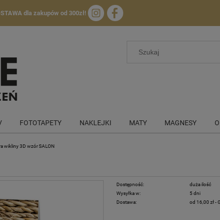
OSTAWA
dla zakupów od 300zł!
V
FOTOTAPETY
NAKLEJKI
MATY
MAGNESY
O
a wikliny 3D wzór SALON
Dostępność:
duża ilość
Wysyłka w:
5 dni
Dostawa:
od 16,00 zł
- 