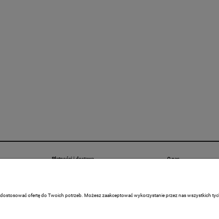
Płatności i dostawa
O nas
Formy płatności
Kontakt i dane firmy
Czas i koszty dostawy
REALIZACJE
 dostosować ofertę do Twoich potrzeb. Możesz zaakceptować wykorzystanie przez nas wszystkich tych p
Kontakt
O firmie