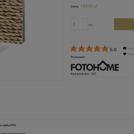
Cena nie zawiera ewentualnych kosztów
159,90 zł
Cena:
płatności
szt.
zapy
5.0
pole
Producent:
Kod produktu:
251
 siatką PES
 pełni ekologicznej