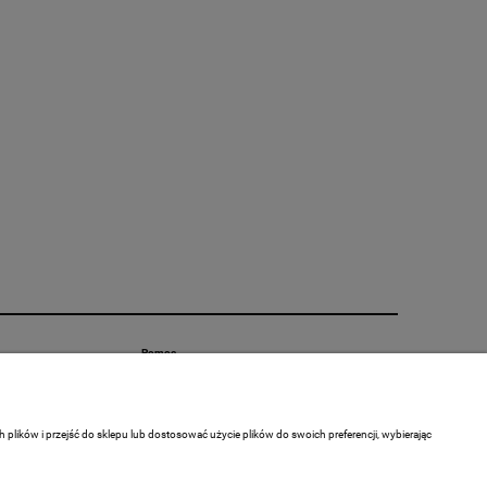
Pomoc
Zwroty i reklamacje
Polityka prywatności
lików i przejść do sklepu lub dostosować użycie plików do swoich preferencji, wybierając
Regulamin