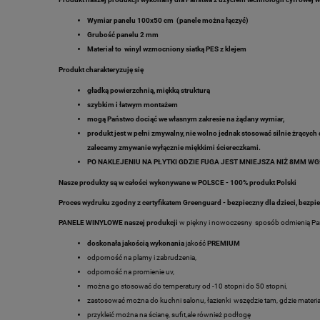
Wymiar panelu 100x50 cm (panele można łączyć)
Grubość panelu 2 mm
Materiał to
winyl wzmocniony siatką PES z klejem
Produkt charakteryzuję się
gładką powierzchnią, miękką strukturą
szybkim i łatwym montażem
mogą Państwo dociąć we własnym zakresie na żądany wymiar,
produkt jest w pełni zmywalny,
nie wolno jednak stosować silnie żrących 
zalecamy zmywanie wyłącznie miękkimi ściereczkami.
PO NAKLEJENIU NA PŁYTKI GDZIE FUGA JEST MNIEJSZA NIŻ 8MM WG
Nasze produkty są w całości wykonywane w POLSCE - 100% produkt Polski
Proces wydruku zgodny z certyfikatem Greenguard - bezpieczny dla dzieci, be
PANELE WINYLOWE naszej produkcji
w piękny i nowoczesny sposób odmienią Pa
doskonała jakością wykonania
jakość
PREMIUM
odporność na plamy i zabrudzenia,
odporność na promienie uv,
można go stosować do temperatury od -10 stopni do 50 stopni,
zastosować można do kuchni salonu, łazienki wszędzie tam, gdzie materiał
przykleić można na ścianę, sufit,ale również podłogę