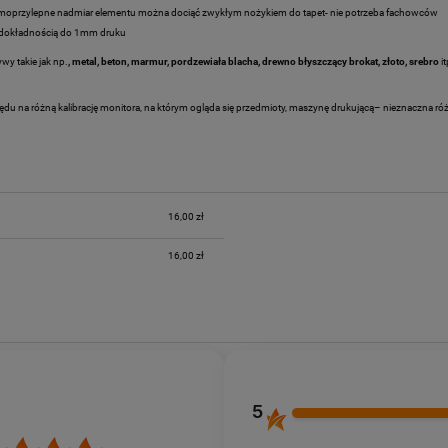
amoprzylepne nadmiar elementu można dociąć zwykłym nożykiem do tapet- nie potrzeba fachowców
 z dokładnością do 1mm druku
y takie jak np.
, metal, beton, marmur, pordzewiała blacha, drewno
błyszczący brokat, złoto, srebro
i
lędu na różną kalibrację monitora, na którym ogląda się przedmioty, maszynę drukującą– nieznaczna ró
16,00 zł
16,00 zł
5