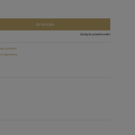
do koszyka
dodaj do przechowalni
taj o produkt
ć znajomemu