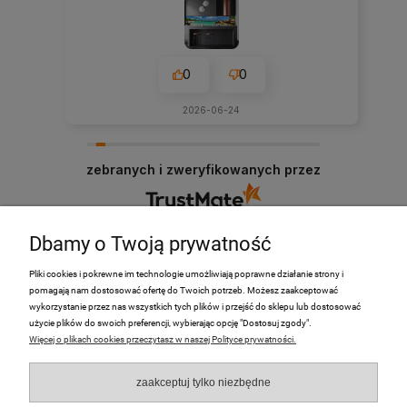
0
0
2026-06-24
zebranych i zweryfikowanych przez
Dbamy o Twoją prywatność
Pliki cookies i pokrewne im technologie umożliwiają poprawne działanie strony i
pomagają nam dostosować ofertę do Twoich potrzeb. Możesz zaakceptować
PRODUKTY
wykorzystanie przez nas wszystkich tych plików i przejść do sklepu lub dostosować
użycie plików do swoich preferencji, wybierając opcję "Dostosuj zgody".
Więcej o plikach cookies przeczytasz w naszej Polityce prywatności.
Moje Konto
zaakceptuj tylko niezbędne
Płatności i dostawa