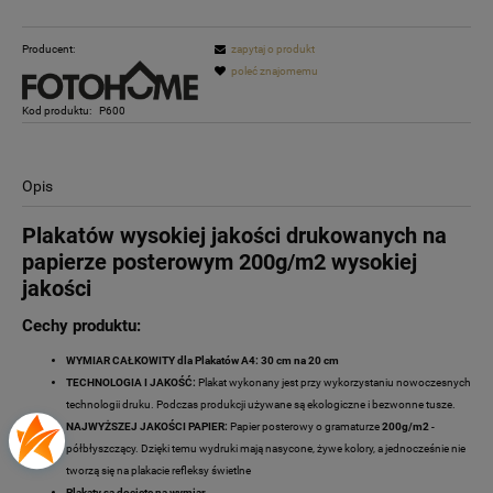
Producent:
zapytaj o produkt
poleć znajomemu
Kod produktu:
P600
Opis
Plakatów wysokiej jakości drukowanych na
papierze posterowym 200g/m2 wysokiej
jakości
Cechy produktu:
WYMIAR CAŁKOWITY dla Plakatów A4: 30 cm na 20 cm
TECHNOLOGIA I JAKOŚĆ:
Plakat wykonany jest przy wykorzystaniu nowoczesnych
technologii druku. Podczas produkcji używane są ekologiczne i bezwonne tusze.
NAJWYŻSZEJ JAKOŚCI PAPIER:
Papier posterowy o gramaturze
200g/m2
-
półbłyszczący. Dzięki temu wydruki mają nasycone, żywe kolory, a jednocześnie nie
tworzą się na plakacie refleksy świetlne
Plakaty są docięte na wymiar