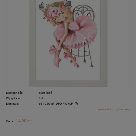
Dostępność:
duża ilość
Wysyłka w:
3 dni
Dostawa:
od 10,00 zł
- DPD PICKUP
sprawdź formy dostawy
Cena nie zawiera ewentualnych kosztów płatności
14,90 zł
Cena: