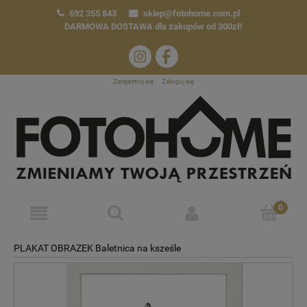
692 355 843
sklep@fotohome.com.pl
DARMOWA DOSTAWA
dla zakupów od 300zł!
Zarejestruj się
Zaloguj się
PLAKAT OBRAZEK Baletnica na ksześle