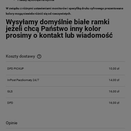
W związku z różnymi ustawieniami monitorów i specyfiką druku cyfrowego prezentowane
kolory mogą niewiele różnić się od rzeczywistych.
Wysyłamy domyślnie białe ramki
jeżeli chcą Państwo inny kolor
prosimy o kontakt lub wiadomość
Koszty dostawy
Cena nie zawiera ewentualnych kosztów płatności
DPD PICKUP
10,00 zł
InPost Paczkomaty 24/7
14,00 zł
GLS
16,00 zł
DPD
16,00 zł
Opinie