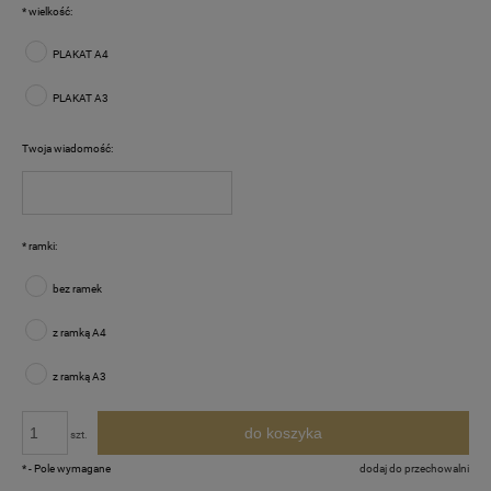
*
wielkość:
PLAKAT A4
PLAKAT A3
Twoja wiadomość:
*
ramki:
bez ramek
z ramką A4
z ramką A3
do koszyka
szt.
*
- Pole wymagane
dodaj do przechowalni