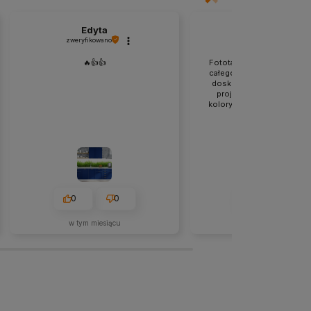
Edyta
Dorota
zweryfikowano
zweryfikowano
🔥👍️👍️
Fototapeta rewelacyjna! P
całego serducha ❤️ Kontakt
doskonały. Idealne dopa
projektu do oczekiwań! 
kolory, prezentuje się świe
🤩!
0
0
0
0
w tym miesiącu
w tym miesiącu