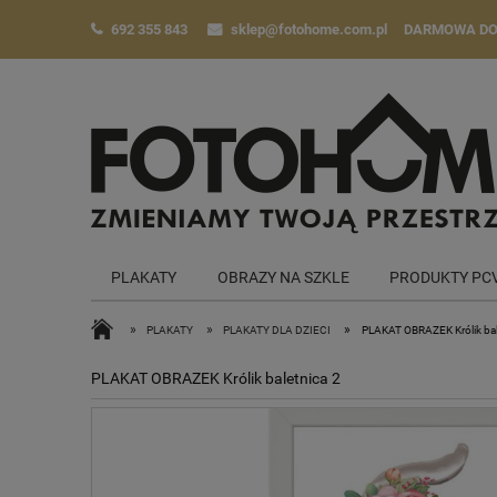
692 355 843
sklep@fotohome.com.pl
DARMOWA D
PLAKATY
OBRAZY NA SZKLE
PRODUKTY PC
»
»
»
PLAKATY
PLAKATY DLA DZIECI
PLAKAT OBRAZEK Królik bal
PLAKAT OBRAZEK Królik baletnica 2