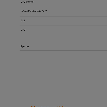
DPD PICKUP
Cena nie zawiera ewentualnych kosztów
płatności
InPost Paczkomaty 24/7
GLS
DPD
Opinie