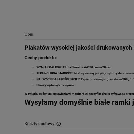
Opis
Plakatów wysokiej jakości drukowanych 
Cechy produktu:
WYMIAR CAŁKOWITY dla Plakatów A4: 30 cm na 20 cm
TECHNOLOGIA I JAKOŚĆ:
Plakat wykonany jest przy wykorzystaniu nowo
NAJWYŻSZEJ JAKOŚCI PAPIER:
Papier posterowy o gramaturze
200g/m
Plakaty są docięte na wymiar
W związku z różnymi ustawieniami monitorów i specyfiką druku cyfrowego prezen
Wysyłamy domyślnie białe ramki j
Koszty dostawy