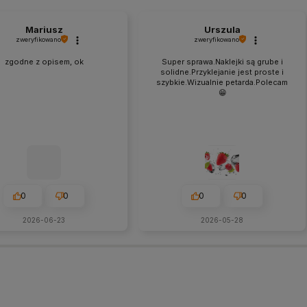
Mariusz
Urszula
zweryfikowano
zweryfikowano
zgodne z opisem, ok
Super sprawa.Naklejki są grube i
solidne.Przyklejanie jest proste i
szybkie.Wizualnie petarda.Polecam
😁
0
0
0
0
2026-06-23
2026-05-28