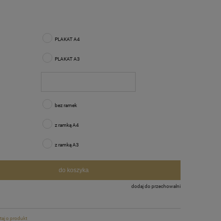
sztów
PLAKAT A4
PLAKAT A3
bez ramek
z ramką A4
z ramką A3
do koszyka
dodaj do przechowalni
taj o produkt