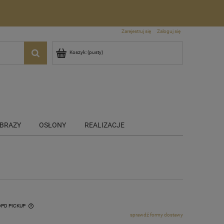
Zarejestruj się
Zaloguj się
Koszyk:
(pusty)
BRAZY
OSŁONY
REALIZACJE
 DPD PICKUP
sprawdź formy dostawy