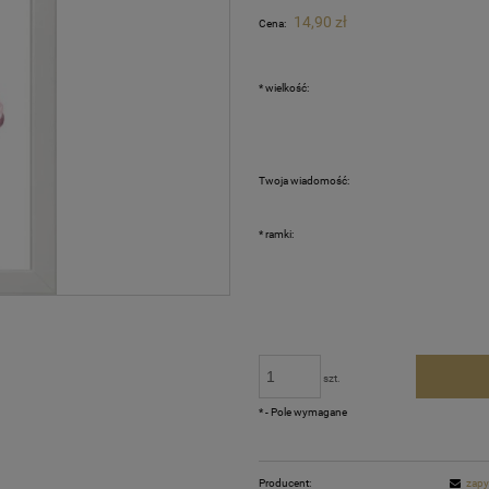
Cena nie zawiera ewentualnych ko
14,90 zł
Cena:
płatności
*
wielkość:
Twoja wiadomość:
*
ramki:
szt.
*
- Pole wymagane
Producent:
zapy