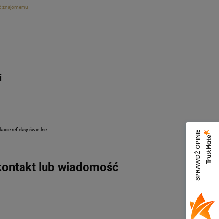
ć znajomemu
i
kacie refleksy świetlne
SPRAWDŹ OPINIE
 kontakt lub wiadomość