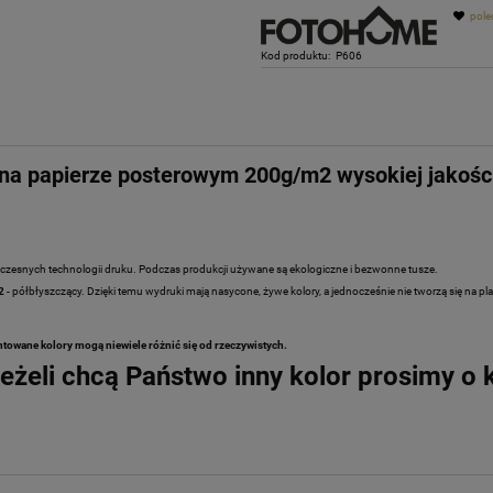
pole
Kod produktu:
P606
na papierze posterowym 200g/m2 wysokiej jakośc
czesnych technologii druku. Podczas produkcji używane są ekologiczne i bezwonne tusze.
2
- półbłyszczący. Dzięki temu wydruki mają nasycone, żywe kolory, a jednocześnie nie tworzą się na pla
towane kolory mogą niewiele różnić się od rzeczywistych.
eżeli chcą Państwo inny kolor prosimy o