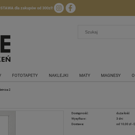
OSTAWA
dla zakupów od 300zł!
V
FOTOTAPETY
NAKLEJKI
MATY
MAGNESY
O
etnica 2
Dostępność:
duża ilość
Wysyłka w:
3 dni
Dostawa:
od 10,00 zł
-