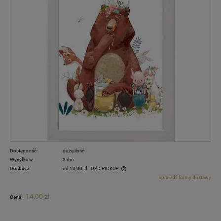
Dostępność:
duża ilość
Wysyłka w:
3 dni
Dostawa:
od 10,00 zł
- DPD PICKUP
sprawdź formy dostawy
Cena nie zawiera ewentualnych kosztów płatności
14,90 zł
Cena: