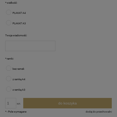
*
wielkość:
PLAKAT A4
PLAKAT A3
Twoja wiadomość:
*
ramki:
bez ramek
z ramką A4
z ramką A3
do koszyka
szt.
*
- Pole wymagane
dodaj do przechowalni