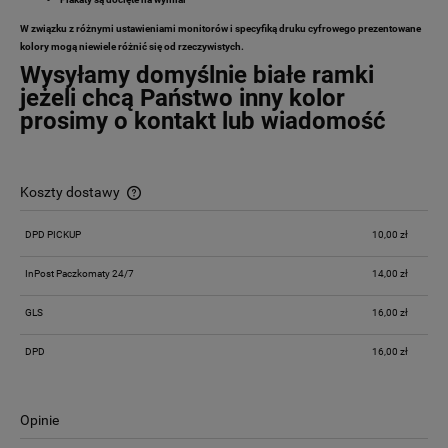
W związku z różnymi ustawieniami monitorów i specyfiką druku cyfrowego prezentowane
kolory mogą niewiele różnić się od rzeczywistych.
Wysyłamy domyślnie białe ramki
jeżeli chcą Państwo inny kolor
prosimy o kontakt lub wiadomość
Koszty dostawy
Cena nie zawiera ewentualnych kosztów płatności
DPD PICKUP
10,00 zł
InPost Paczkomaty 24/7
14,00 zł
GLS
16,00 zł
DPD
16,00 zł
Opinie