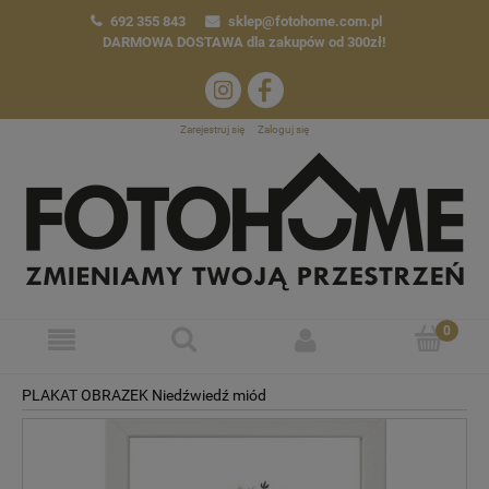
692 355 843
sklep@fotohome.com.pl
DARMOWA DOSTAWA
dla zakupów od 300zł!
Zarejestruj się
Zaloguj się
PLAKAT OBRAZEK Niedźwiedź miód