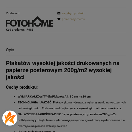
Producent:
zapytaj o produkt
poleć znajomemu
Kod produktu:
P683
Opis
Plakatów wysokiej jakości drukowanych na
papierze posterowym 200g/m2 wysokiej
jakości
Cechy produktu:
WYMIAR CAŁKOWITY dla Plakatów A4: 30 cm na 20 cm
TECHNOLOGIA I JAKOŚĆ:
Plakat wykonany jest przy wykorzystaniu nowoczesnych
technologii druku. Podczas produkcji używane są ekologiczne i bezwonne tusze.
NAJWYŻSZEJ JAKOŚCI PAPIER:
Papier posterowy o gramaturze
200g/m2
-
półbłyszczący. Dzięki temu wydruki mają nasycone, żywe kolory, a jednocześnie nie
tworzą się na plakacie refleksy świetlne
Plakaty są docięte na wymiar