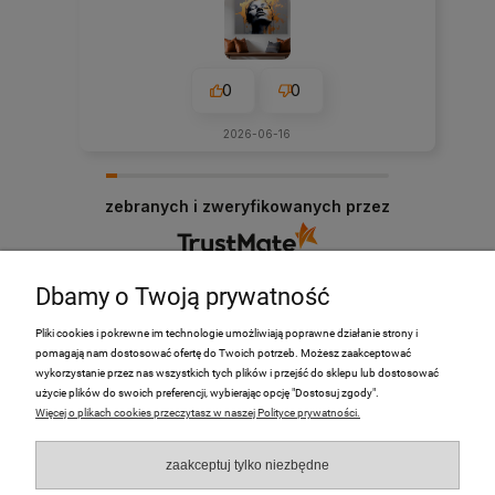
0
0
2026-06-16
zebranych i zweryfikowanych przez
Dbamy o Twoją prywatność
Pliki cookies i pokrewne im technologie umożliwiają poprawne działanie strony i
pomagają nam dostosować ofertę do Twoich potrzeb. Możesz zaakceptować
PRODUKTY
wykorzystanie przez nas wszystkich tych plików i przejść do sklepu lub dostosować
użycie plików do swoich preferencji, wybierając opcję "Dostosuj zgody".
Więcej o plikach cookies przeczytasz w naszej Polityce prywatności.
Moje Konto
zaakceptuj tylko niezbędne
Płatności i dostawa