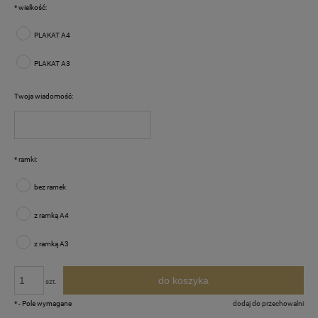
*
wielkość:
PLAKAT A4
PLAKAT A3
Twoja wiadomość:
*
ramki:
bez ramek
z ramką A4
z ramką A3
do koszyka
szt.
*
- Pole wymagane
dodaj do przechowalni