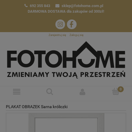
692 355 843
sklep@fotohome.com.pl
DARMOWA DOSTAWA
dla zakupów od 300zł!
Zarejestruj się
Zaloguj się
PLAKAT OBRAZEK Sarna króliczki