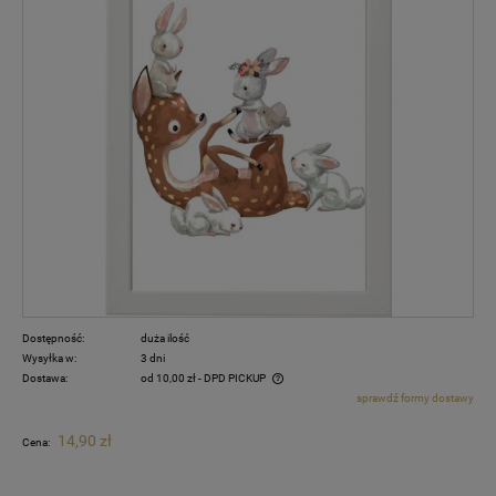
Dostępność:
duża ilość
Wysyłka w:
3 dni
Dostawa:
od 10,00 zł
- DPD PICKUP
sprawdź formy dostawy
Cena nie zawiera ewentualnych kosztów płatności
14,90 zł
Cena: