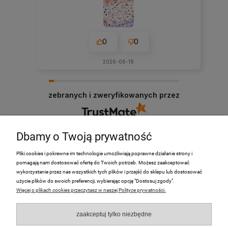
0
0
2026-06-18
zebranych i zweryfikowanych przez
Dbamy o Twoją prywatność
Pliki cookies i pokrewne im technologie umożliwiają poprawne działanie strony i
pomagają nam dostosować ofertę do Twoich potrzeb. Możesz zaakceptować
PRODUKTY
wykorzystanie przez nas wszystkich tych plików i przejść do sklepu lub dostosować
użycie plików do swoich preferencji, wybierając opcję "Dostosuj zgody".
Więcej o plikach cookies przeczytasz w naszej Polityce prywatności.
Moje Konto
zaakceptuj tylko niezbędne
Płatności i dostawa