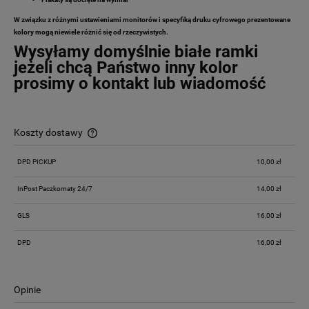
W związku z różnymi ustawieniami monitorów i specyfiką druku cyfrowego prezentowane
kolory mogą niewiele różnić się od rzeczywistych.
Wysyłamy domyślnie białe ramki
jeżeli chcą Państwo inny kolor
prosimy o kontakt lub wiadomość
Koszty dostawy
Cena nie zawiera ewentualnych kosztów płatności
DPD PICKUP
10,00 zł
InPost Paczkomaty 24/7
14,00 zł
GLS
16,00 zł
DPD
16,00 zł
Opinie