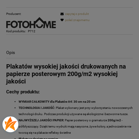
Producent:
zapytaj o produkt
poleć znajomemu
Kod produktu:
P712
Opis
Plakatów wysokiej jakości drukowanych na
papierze posterowym 200g/m2 wysokiej
jakości
Cechy produktu:
WYMIAR CAŁKOWITY dla Plakatów A4: 30 cm na 20 cm
TECHNOLOGIA I JAKOŚĆ:
Plakat wykonany jest przy wykorzystaniu nowoczesnych
technologii druku. Podczas produkcji używane są ekologiczne i bezwonne tusze.
NAJWYŻSZEJ JAKOŚCI PAPIER:
Papier posterowy o gramaturze
200g/m2
-
półbłyszczący. Dzięki temu wydruki mają nasycone, żywe kolory, a jednocześnie nie
tworzą się na plakacie refleksy świetlne
Plakaty są docięte na wymiar