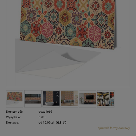
Dostępność:
duża ilość
Wysyłka w:
5 dni
Dostawa:
od 16,00 zł
- GLS
sprawdź formy dostawy
Cena nie zawiera ewentualnych kosztów płatności