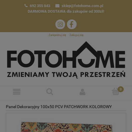
692 355 843
sklep@fotohome.com.pl
DARMOWA DOSTAWA
dla zakupów od 300zł!
Zarejestruj się
Zaloguj się
Panel Dekoracyjny 100x50 PCV PATCHWORK KOLOROWY