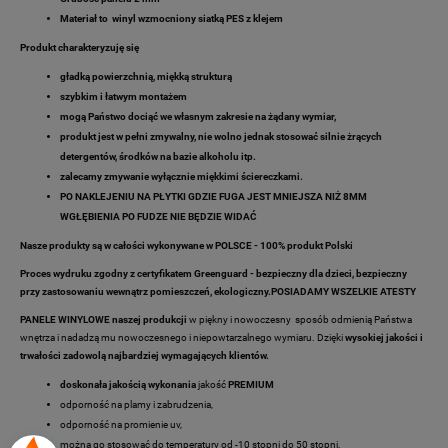
Materiał to
winyl wzmocniony siatką PES z klejem
Produkt charakteryzuję się
gładką powierzchnią, miękką strukturą
szybkim i łatwym montażem
mogą Państwo dociąć we własnym zakresie na żądany wymiar,
produkt jest w pełni zmywalny,
nie wolno jednak stosować silnie żrących
detergentów, środków na bazie alkoholu itp.
zalecamy zmywanie wyłącznie miękkimi ściereczkami.
PO NAKLEJENIU NA PŁYTKI GDZIE FUGA JEST MNIEJSZA NIŻ 8MM
WGŁĘBIENIA PO FUDZE NIE BĘDZIE WIDAĆ
Nasze produkty są w całości wykonywane w POLSCE - 100% produkt Polski
Proces wydruku zgodny z certyfikatem Greenguard - bezpieczny dla dzieci, bezpieczny
przy zastosowaniu wewnątrz pomieszczeń, ekologiczny.POSIADAMY WSZELKIE ATESTY
PANELE WINYLOWE naszej produkcji
w piękny i nowoczesny sposób odmienią Państwa
wnętrza i nadadzą mu nowoczesnego i niepowtarzalnego wymiaru. Dzięki
wysokiej jakości i
trwałości zadowolą najbardziej wymagających klientów.
doskonała jakością wykonania
jakość
PREMIUM
odporność na plamy i zabrudzenia,
odporność na promienie uv,
można go stosować do temperatury od -10 stopni do 50 stopni,