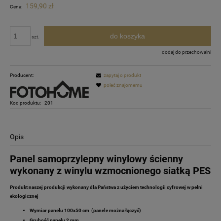
159,90 zł
Cena:
do koszyka
szt.
dodaj do przechowalni
Producent:
zapytaj o produkt
poleć znajomemu
Kod produktu:
201
Opis
Panel samoprzylepny winylowy ścienny
wykonany z winylu wzmocnionego siatką PES
Produkt naszej produkcji wykonany dla Państwa z użyciem technologii cyfrowej w pełni
ekologicznej
Wymiar panelu 100x50 cm (panele można łączyć)
Grubość panelu 2 mm