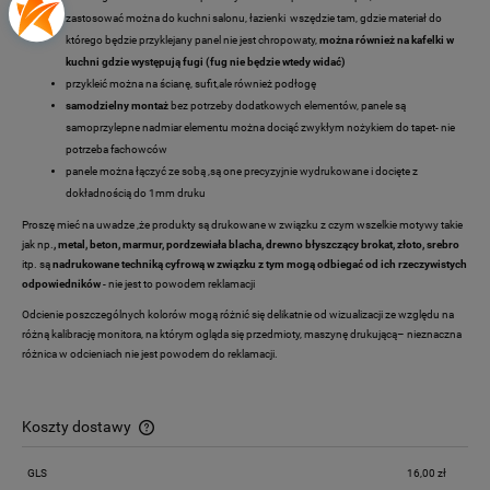
zastosować można do kuchni salonu, łazienki wszędzie tam, gdzie materiał do
którego będzie przyklejany panel nie jest chropowaty,
można również na kafelki w
kuchni gdzie występują fugi (fug nie będzie wtedy widać)
przykleić można na ścianę, sufit,ale również podłogę
samodzielny montaż
bez potrzeby dodatkowych elementów, panele są
samoprzylepne nadmiar elementu można dociąć zwykłym nożykiem do tapet- nie
potrzeba fachowców
panele można łączyć ze sobą ,są one precyzyjnie wydrukowane i docięte z
dokładnością do 1mm druku
Proszę mieć na uwadze ,że produkty są drukowane w związku z czym wszelkie motywy takie
jak np.
, metal, beton, marmur, pordzewiała blacha, drewno
błyszczący brokat, złoto, srebro
itp. są
nadrukowane techniką cyfrową w związku z tym mogą odbiegać od ich rzeczywistych
odpowiedników
- nie jest to powodem reklamacji
Odcienie poszczególnych kolorów mogą różnić się delikatnie od wizualizacji ze względu na
różną kalibrację monitora, na którym ogląda się przedmioty, maszynę drukującą– nieznaczna
różnica w odcieniach nie jest powodem do reklamacji.
Koszty dostawy
Cena nie zawiera ewentualnych kosztów płatności
GLS
16,00 zł